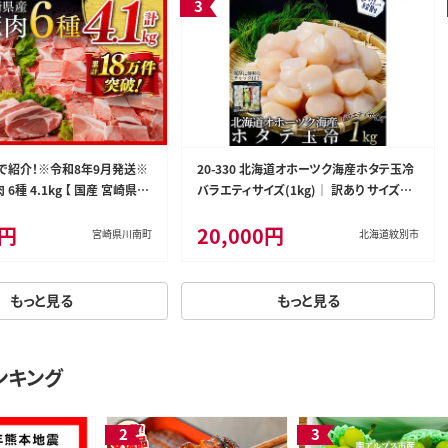
で紹介！※令和8年9月発送※
20-330 北海道オホーツク海産ホタテ玉冷
6種 4.1kg 【 国産 宮崎県産
バラエティサイズ(1kg)｜ 訳あり サイズ不
 ロース 豚バラ とんかつ 焼肉
揃い
0円
20,000円
0634r809］
宮崎県川南町
北海道紋別市
もっと見る
もっと見る
ンキング