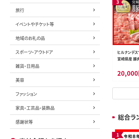
旅行
イベントやチケット等
地域のお礼の品
スポーツ・アウトドア
仙人の郷基
a24-017 ルアー DUOスモラバ＆リグルセ
ヒルナンデス
ット
宮崎県産 豚肉 
雑貨・日用品
肉 豚肉 ぶた
24,000円
20,00
ミヤチク 】［D0
秋田県東成瀬村
静岡県焼津市
美容
もっと見る
ファッション
家具・工芸品・装飾品
総合ラ
感謝状等