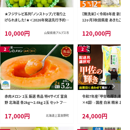
★フジテレビ系列「ノンストップ」で取り上
【無洗米】＜令和8年産 新米予
げられました！★＜2026年発送先行予約＞
12ヶ月》秋田県産 あきたこまち 5k
南アルプス市産シャインマスカット1.2kg以
1袋) ×12回 5キロ お米 匠 [
10,000円
120,000円
上（2～3房） クール便発送 ALPAG007
西木 米5kg 米 5kg 米 5kg定
山梨県南アルプス市
期便 あきたこまち ごはん 米 お米
赤肉メロン 2玉 厳選 秀品 特4サイズ 富良
令和7年産『甲佐の輝き』精米20k
野 北海道 各2kg～2.6kg 2玉 セット ファ
×4袋） - 国産 白米 精米 お米
ーム富良野 メロン めろん 果物 くだもの フ
複数原料米 訳あり 厳選 マイス
17,000円
24,000円
ルーツ デザート 旬の果物 旬のフルーツ
援 ひのひかり 森のくまさん お
北海道上富良野町
県 甲佐町【価格改定ZR】