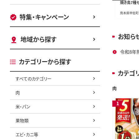
ット＜極上＞(計560g以
ィッシュ 30箱
焼き鳥7種セ
上)
鹿児島県曽於市
静岡県島田市
熊本県甲佐町
特集・キャンペーン
お知ら
地域から探す
令和8年
カテゴリーから探す
カテゴ
すべてのカテゴリー
スポーツ・アウトドア
肉
肉
米・パン
果物類
エビ・カニ等