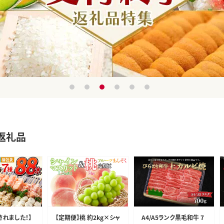
1
2
3
4
5
6
返礼品
されました！】
【定期便】桃 約2kg×シャ
A4/A5ランク黒毛和牛 7