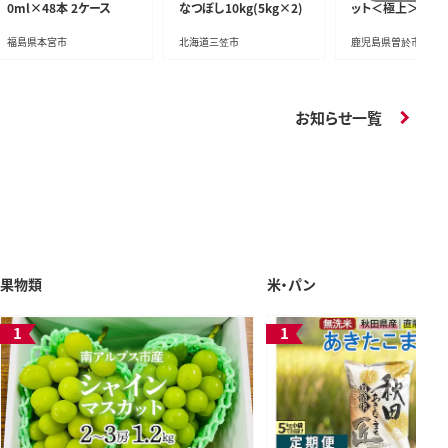
0ml×48本 2ケース
なつぼし10kg(5kg×2)
ット＜極上＞(計56
上)
福島県本宮市
北海道三笠市
鹿児島県曽於市
お知らせ一覧
果物類
米・パン