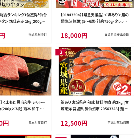
間総合ランキング1位獲得！仙台
【0184359a】【緊急支援品】＜訳あり＞鰻の
タン 塩仕込み 1kg(200g×
蒲焼き(無頭)(5～6尾・計約750g・タレ、山
スライス 塩味 [牛タン タン塩
椒付) うなぎ ウナギ 鰻 国産 蒲焼 蒲焼き た
0円
18,000円
ン中 タン元 塩ダレ タレ 小分
れ 鹿児島 ふるさと 人気 支援 【アクアおお
宮城県利府町
鹿児島県東串良町
 厚切 肉厚 おいしい 美味 牛
すみ】
ベキュー BBQ 宮城県 利府町
】 くまもと 黒毛和牛 シャトー
訳あり 宮城県産 熟成 銀鮭 切身 約2kg [宮
g(200g×3枚) 熊本 和牛 牛
城東洋 宮城県 気仙沼市 20563343] 鮭 海
ーキ
鮮 魚介類 国産 さけ 鮭 甘口 サケ 鮭切身
00円
12,500円
シャケ 切り身 冷凍 おかず 弁当 支援 事業
熊本県高森町
宮城県気仙沼市
者支援 サーモン 魚 銀鮭切り身