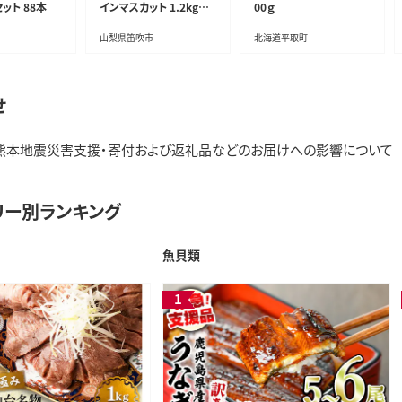
ット 88本
インマスカット 1.2kg以
00ｇ
上
山梨県笛吹市
北海道平取町
せ
熊本地震災害支援・寄付および返礼品などのお届けへの影響について
リー別ランキング
魚貝類