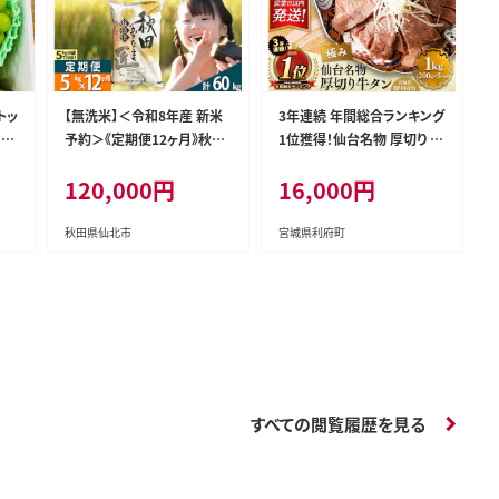
トッ
【無洗米】＜令和8年産 新米
3年連続 年間総合ランキング
！★
予約＞《定期便12ヶ月》秋田
1位獲得！仙台名物 厚切り 牛
＞南
県産 あきたこまち 5kg (5kg
タン 塩仕込み 1kg(200g×5
120,000円
16,000円
カ
×1袋) ×12回 5キロ お米
P) 牛たん スライス 塩味 [牛
ク
匠 [サンファーム西木 米5kg
タン タン塩 希少 部位 タン中
米 5kg 米 5kg定期便 お米定
タン元 塩ダレ タレ 小分け
秋田県仙北市
宮城県利府町
期便 あきたこまち ごはん 米
仙台 名物 厚切 肉厚 おいし
お米]
い 美味 牛 肉 焼肉 バーベキ
ュー BBQ 宮城県 利府町 船
田食品]
すべての閲覧履歴を見る