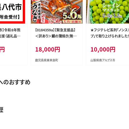
市】令和８年熊
【0184359a】【緊急支援品】
★フジテレビ系列「ノンス
支援（返礼品な
＜訳あり＞鰻の蒲焼き(無頭)
プ」で取り上げられました
(5～6尾・計約750g・タレ、山
＜2026年発送先行予約
0円
18,000円
10,000円
椒付) うなぎ ウナギ 鰻 国産
アルプス市産シャインマス
蒲焼 蒲焼き たれ 鹿児島 ふ
ット1.2kg以上（2～3房） 
るさと 人気 支援 【アクアお
ール便発送 ALPAG007
鹿児島県東串良町
山梨県南アルプス市
おすみ】
へのおすすめ
歴