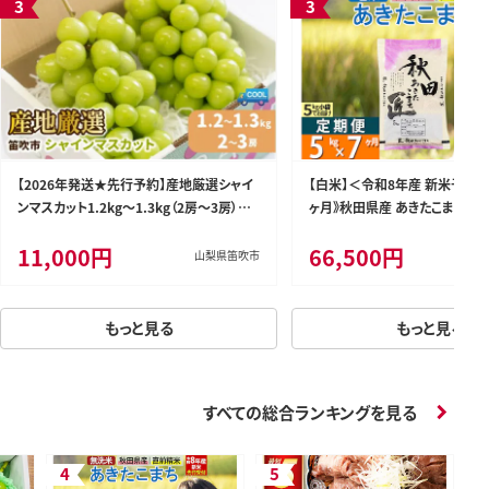
【2026年発送★先行予約】産地厳選シャイ
【白米】＜令和8年産 新米予約＞
ンマスカット1.2kg～1.3kg（2房～3房）※
ヶ月》秋田県産 あきたこまち 5kg 
沖縄・離島配送不可※ 106-003-26y
袋)×7回 5キロ お米 匠 [サン
11,000円
66,500円
米5kg 米 5kg 米 5kg定期便
山梨県笛吹市
白米 あきたこまち ごはん 米 お米
もっと見る
もっと見る
すべての総合ランキングを見る