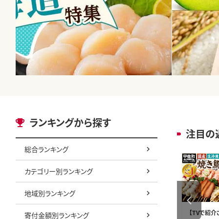
ランキングから探す
注目の
総合ランキング
カテゴリー別ランキング
地域別ランキング
鹿児島県産うなぎ蒲焼セ
エリエール 贅沢保湿 テ
【TVで紹介
寄付金額別ランキング