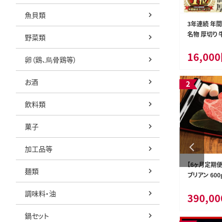
魚貝類
災害支援 応援
a20-339 osoto 雑貨 オリジナル 薪割り き
3年連続 年
害応援 寄附
つつき
名物 厚切り 牛
野菜類
返礼品なし】
5P) 牛たん 
20,000円
16,00
希少 部位 タ
熊本県甲佐町
静岡県焼津市
卵（鶏、烏骨鶏等）
け 仙台 名物
肉 焼肉 バー
お酒
船田食品]
飲料類
菓子
加工品等
ません） 返
a47-004 ルアー DUO ハウルフルセット
【6ヶ月定期便
麺類
ブリアン 600
肉 お肉 ステ
調味料・油
47,000円
390,0
熊本県高森町
静岡県焼津市
鍋セット