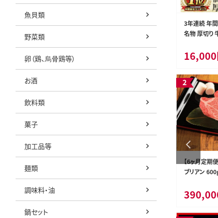
魚貝類
災害支援 応援
a20-339 osoto 雑貨 オリジナル 薪割り き
3年連続 年
害応援 寄附
つつき
名物 厚切り 牛
野菜類
返礼品なし】
5P) 牛たん 
20,000円
16,00
希少 部位 タ
熊本県甲佐町
静岡県焼津市
卵（鶏、烏骨鶏等）
け 仙台 名物
肉 焼肉 バー
お酒
船田食品]
飲料類
菓子
加工品等
ません） 返
a47-004 ルアー DUO ハウルフルセット
【6ヶ月定期便
麺類
ブリアン 600
肉 お肉 ステ
調味料・油
47,000円
390,0
熊本県高森町
静岡県焼津市
鍋セット