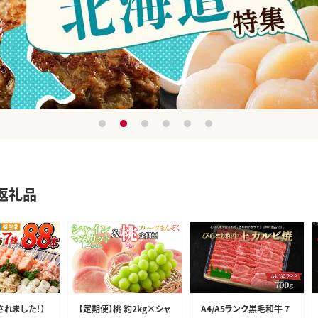
1
2
3
4
5
6
返礼品
されました！】
【定期便】桃 約2kg×シャ
A4/A5ランク黒毛和牛 7