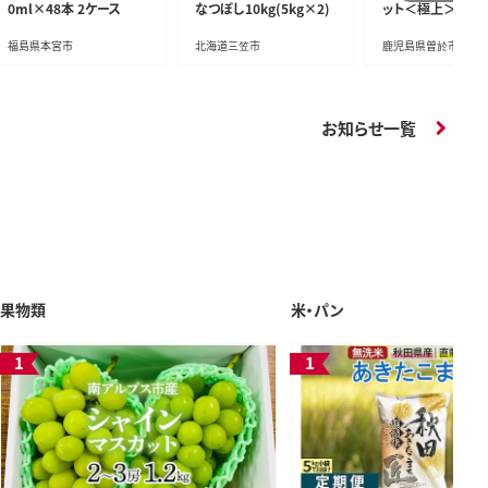
0ml×48本 2ケース
なつぼし10kg(5kg×2)
ット＜極上＞(計56
上)
福島県本宮市
北海道三笠市
鹿児島県曽於市
お知らせ一覧
果物類
米・パン