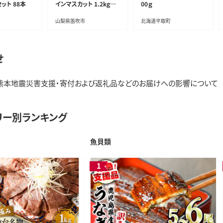
ット 88本
インマスカット 1.2kg以
00ｇ
上
山梨県笛吹市
北海道平取町
せ
熊本地震災害支援・寄付および返礼品などのお届けへの影響について
リー別ランキング
魚貝類