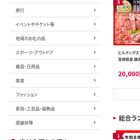
旅行
イベントやチケット等
地域のお礼の品
スポーツ・アウトドア
仙人の郷基
a24-017 ルアー DUOスモラバ＆リグルセ
ヒルナンデス
ット
宮崎県産 豚肉 
雑貨・日用品
肉 豚肉 ぶた
24,000円
20,00
ミヤチク 】［D0
秋田県東成瀬村
静岡県焼津市
美容
もっと見る
ファッション
家具・工芸品・装飾品
総合ラ
感謝状等