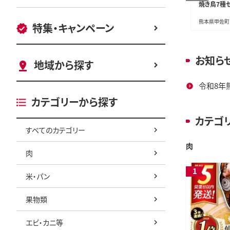
ット＜極上＞(計560g以
ィッシュ 30箱
焼き鳥7種セ
上)
鹿児島県曽於市
静岡県島田市
熊本県甲佐町
特集・キャンペーン
お知ら
地域から探す
令和8年
カテゴリーから探す
カテゴ
すべてのカテゴリー
スポーツ・アウトドア
肉
肉
米・パン
果物類
エビ・カニ等