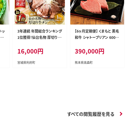
トッ
3年連続 年間総合ランキング
【6ヶ月定期便】 くまもと 黒毛
！★
1位獲得！仙台名物 厚切り 牛
和牛 シャトーブリアン 600g
＞南
タン 塩仕込み 1kg(200g×5
(200g×3枚) 熊本 和牛 牛肉
16,000円
390,000円
カ
P) 牛たん スライス 塩味 [牛
お肉 ステーキ
ク
タン タン塩 希少 部位 タン中
タン元 塩ダレ タレ 小分け
宮城県利府町
熊本県高森町
仙台 名物 厚切 肉厚 おいし
い 美味 牛 肉 焼肉 バーベキ
ュー BBQ 宮城県 利府町 船
田食品]
すべての閲覧履歴を見る