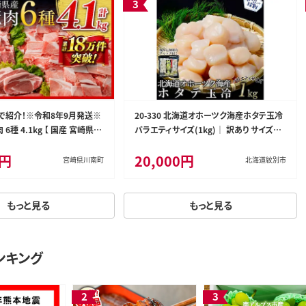
で紹介！※令和8年9月発送※
20-330 北海道オホーツク海産ホタテ玉冷
6種 4.1kg 【 国産 宮崎県産
バラエティサイズ(1kg)｜ 訳あり サイズ不
 ロース 豚バラ とんかつ 焼肉
揃い
0円
20,000円
0634r809］
宮崎県川南町
北海道紋別市
もっと見る
もっと見る
ンキング