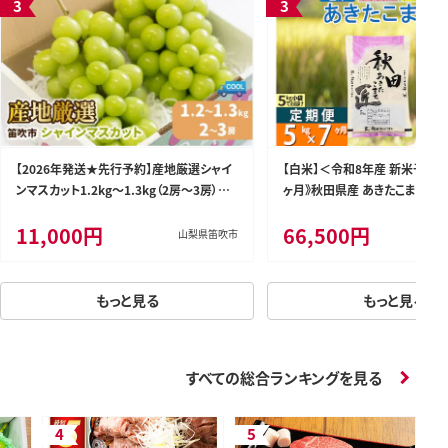
【2026年発送★先行予約】産地厳選シャイ
【白米】＜令和8年産 新米予約＞
ンマスカット1.2kg～1.3kg（2房～3房）※
ヶ月》秋田県産 あきたこまち 5kg 
沖縄・離島配送不可※ 106-003-26y
袋)×7回 5キロ お米 匠 [サン
11,000円
66,500円
米5kg 米 5kg 米 5kg定期便
山梨県笛吹市
白米 あきたこまち ごはん 米 お米
もっと見る
もっと見る
すべての総合ランキングを見る