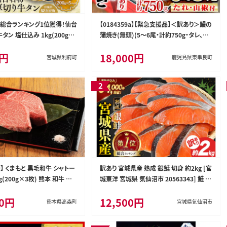
間総合ランキング1位獲得！仙台
【0184359a】【緊急支援品】＜訳あり＞鰻の
タン 塩仕込み 1kg(200g×
蒲焼き(無頭)(5～6尾・計約750g・タレ、山
スライス 塩味 [牛タン タン塩
椒付) うなぎ ウナギ 鰻 国産 蒲焼 蒲焼き た
0円
18,000円
ン中 タン元 塩ダレ タレ 小分
れ 鹿児島 ふるさと 人気 支援 【アクアおお
宮城県利府町
鹿児島県東串良町
 厚切 肉厚 おいしい 美味 牛
すみ】
ベキュー BBQ 宮城県 利府町
】 くまもと 黒毛和牛 シャトー
訳あり 宮城県産 熟成 銀鮭 切身 約2kg [宮
g(200g×3枚) 熊本 和牛 牛
城東洋 宮城県 気仙沼市 20563343] 鮭 海
ーキ
鮮 魚介類 国産 さけ 鮭 甘口 サケ 鮭切身
00円
12,500円
シャケ 切り身 冷凍 おかず 弁当 支援 事業
熊本県高森町
宮城県気仙沼市
者支援 サーモン 魚 銀鮭切り身