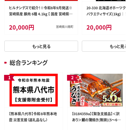
ヒルナンデスで紹介！※令和8年9月発送※
20-330 北海道オホーツク
宮崎県産 豚肉 6種 4.1kg 【 国産 宮崎県産
バラエティサイズ(1kg)｜ 訳
肉 豚肉 ぶた ロース 豚バラ とんかつ 焼肉
揃い
20,000円
20,000円
ミヤチク 】［D00634r809］
宮崎県川南町
もっと見る
もっと見る
総合ランキング
【熊本県八代市】令和８年熊本地
【0184359a】【緊急支援品】＜訳
震 災害支援（返礼品なし）
あり＞鰻の蒲焼き(無頭)(5～6
尾・計約750g・タレ、山椒付) う