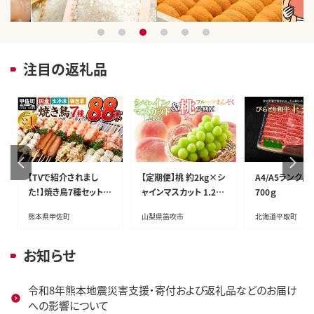
1
2
3
4
5
6
注目の返礼品
【TVで紹介されまし
【定期便】桃 約2kg×シ
A4/A5ランク
た！】焼き鳥7種セット 8
ャインマスカット 1.2kg
700ｇ
8本
以上
熊本県甲佐町
山梨県笛吹市
北海道平取町
お知らせ
令和8年熊本地震災害支援・寄付および返礼品などのお届け
への影響について