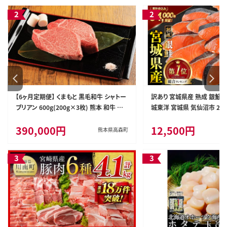
肉 焼肉 バーベキュー BBQ 宮城県 利府町
船田食品]
【6ヶ月定期便】 くまもと 黒毛和牛 シャトー
訳あり 宮城県産 熟成 銀鮭 切
ブリアン 600g(200g×3枚) 熊本 和牛 牛
城東洋 宮城県 気仙沼市 2056
肉 お肉 ステーキ
鮮 魚介類 国産 さけ 鮭 甘口
390,000円
12,500円
シャケ 切り身 冷凍 おかず 弁
熊本県高森町
者支援 サーモン 魚 銀鮭切り