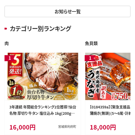
お知らせ一覧
カテゴリー別ランキング
肉
魚貝類
3年連続 年間総合ランキング1位獲得！仙台
【0184359a】【緊急支援品
名物 厚切り 牛タン 塩仕込み 1kg(200g×
蒲焼き(無頭)(5～6尾・計約7
5P) 牛たん スライス 塩味 [牛タン タン塩
椒付) うなぎ ウナギ 鰻 国産
16,000円
18,000円
希少 部位 タン中 タン元 塩ダレ タレ 小分
れ 鹿児島 ふるさと 人気 支
宮城県利府町
け 仙台 名物 厚切 肉厚 おいしい 美味 牛
すみ】