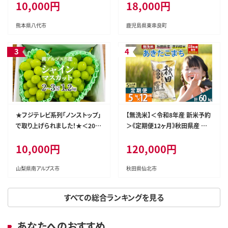
10,000円
18,000円
なぎ ウナギ 鰻 国産 蒲焼 蒲焼き
たれ 鹿児島 ふるさと 人気 支援
【アクアおおすみ】
熊本県八代市
鹿児島県東串良町
★フジテレビ系列「ノンストップ」
【無洗米】＜令和8年産 新米予約
で取り上げられました！★＜202
＞《定期便12ヶ月》秋田県産 あき
6年発送先行予約＞南アルプス
たこまち 5kg (5kg×1袋) ×12
10,000円
120,000円
市産シャインマスカット1.2kg以
回 5キロ お米 匠 [サンファーム
上（2～3房） クール便発送 ALPA
西木 米5kg 米 5kg 米 5kg定期
G007
便 お米定期便 あきたこまち ごは
山梨県南アルプス市
秋田県仙北市
ん 米 お米]
すべての総合ランキングを見る
あなたへのおすすめ