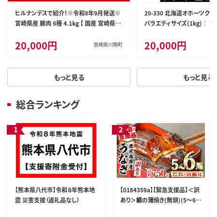
ヒルナンデスで紹介！※令和8年9月発送※
20-330 北海道オホーツク
宮崎県産 豚肉 6種 4.1kg 【 国産 宮崎県産
バラエティサイズ(1kg)｜ 訳
肉 豚肉 ぶた ロース 豚バラ とんかつ 焼肉
揃い
20,000円
20,000円
ミヤチク 】［D00634r809］
宮崎県川南町
もっと見る
もっと見る
総合ランキング
【熊本県八代市】令和８年熊本地
【0184359a】【緊急支援品】＜訳
震 災害支援（返礼品なし）
あり＞鰻の蒲焼き(無頭)(5～6
尾・計約750g・タレ、山椒付) う