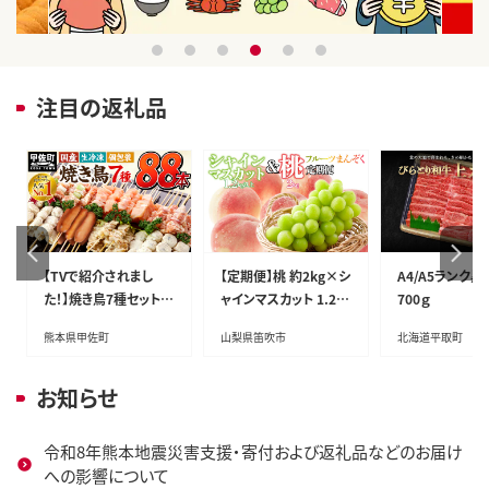
1
2
3
4
5
6
注目の返礼品
【TVで紹介されまし
【定期便】桃 約2kg×シ
A4/A5ランク
た！】焼き鳥7種セット 8
ャインマスカット 1.2kg
700ｇ
8本
以上
熊本県甲佐町
山梨県笛吹市
北海道平取町
お知らせ
令和8年熊本地震災害支援・寄付および返礼品などのお届け
への影響について