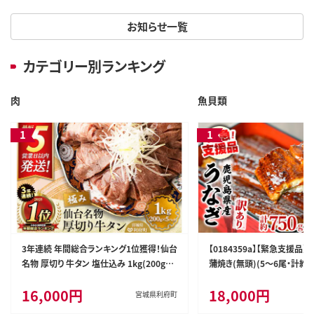
お知らせ一覧
カテゴリー別ランキング
肉
魚貝類
3年連続 年間総合ランキング1位獲得！仙台
【0184359a】【緊急支援品
名物 厚切り 牛タン 塩仕込み 1kg(200g×
蒲焼き(無頭)(5～6尾・計約7
5P) 牛たん スライス 塩味 [牛タン タン塩
椒付) うなぎ ウナギ 鰻 国産
16,000円
18,000円
希少 部位 タン中 タン元 塩ダレ タレ 小分
れ 鹿児島 ふるさと 人気 支
宮城県利府町
け 仙台 名物 厚切 肉厚 おいしい 美味 牛
すみ】