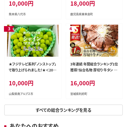
10,000円
18,000円
なぎ ウナギ 鰻 国産 蒲焼 蒲焼き
たれ 鹿児島 ふるさと 人気 支援
【アクアおおすみ】
熊本県八代市
鹿児島県東串良町
★フジテレビ系列「ノンストップ」
3年連続 年間総合ランキング1位
で取り上げられました！★＜202
獲得！仙台名物 厚切り 牛タン 塩
6年発送先行予約＞南アルプス
仕込み 1kg(200g×5P) 牛たん
10,000円
16,000円
市産シャインマスカット1.2kg以
スライス 塩味 [牛タン タン塩 希
上（2～3房） クール便発送 ALPA
少 部位 タン中 タン元 塩ダレ タ
G007
レ 小分け 仙台 名物 厚切 肉厚
山梨県南アルプス市
宮城県利府町
おいしい 美味 牛 肉 焼肉 バー
ベキュー BBQ 宮城県 利府町 船
すべての総合ランキングを見る
田食品]
あなたへのおすすめ