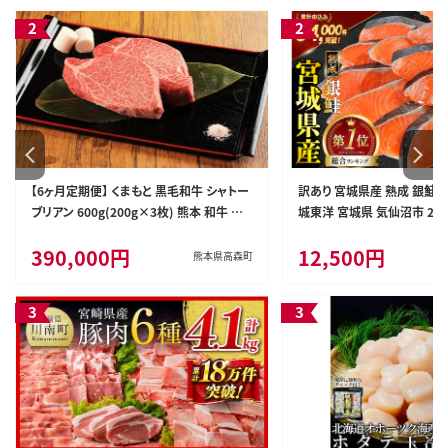
肉 焼肉 バーベキュー BBQ 宮城県 利府町
船田食品]
【6ヶ月定期便】 くまもと 黒毛和牛 シャトー
訳あり 宮城県産 熟成 銀鮭 切
ブリアン 600g(200g×3枚) 熊本 和牛 牛
城東洋 宮城県 気仙沼市 2056
肉 お肉 ステーキ
鮮 魚介類 国産 さけ 鮭 甘口
390,000円
12,500円
シャケ 切り身 冷凍 おかず 弁
熊本県高森町
者支援 サーモン 魚 銀鮭切り