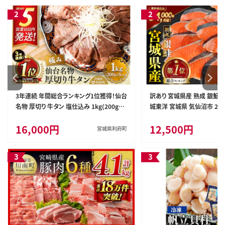
3年連続 年間総合ランキング1位獲得！仙台
訳あり 宮城県産 熟成 銀鮭 切
名物 厚切り 牛タン 塩仕込み 1kg(200g×
城東洋 宮城県 気仙沼市 2056
5P) 牛たん スライス 塩味 [牛タン タン塩
鮮 魚介類 国産 さけ 鮭 甘口
16,000円
12,500円
希少 部位 タン中 タン元 塩ダレ タレ 小分
シャケ 切り身 冷凍 おかず 弁
宮城県利府町
け 仙台 名物 厚切 肉厚 おいしい 美味 牛
者支援 サーモン 魚 銀鮭切り
肉 焼肉 バーベキュー BBQ 宮城県 利府町
船田食品]