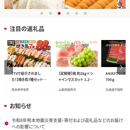
1
2
3
4
5
6
注目の返礼品
【TVで紹介されまし
【定期便】桃 約2kg×シ
A4/A5ランク
た！】焼き鳥7種セット 8
ャインマスカット 1.2kg
700ｇ
8本
以上
熊本県甲佐町
山梨県笛吹市
北海道平取町
お知らせ
令和8年熊本地震災害支援・寄付および返礼品などのお届け
への影響について