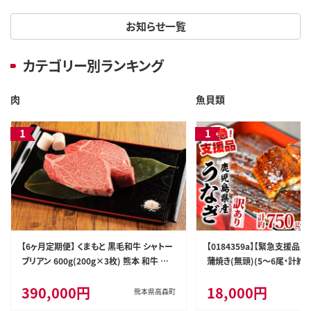
お知らせ一覧
カテゴリー別ランキング
肉
魚貝類
【6ヶ月定期便】 くまもと 黒毛和牛 シャトー
【0184359a】【緊急支援品
ブリアン 600g(200g×3枚) 熊本 和牛 牛
蒲焼き(無頭)(5～6尾・計約7
肉 お肉 ステーキ
椒付) うなぎ ウナギ 鰻 国産
390,000円
18,000円
れ 鹿児島 ふるさと 人気 支
熊本県高森町
すみ】