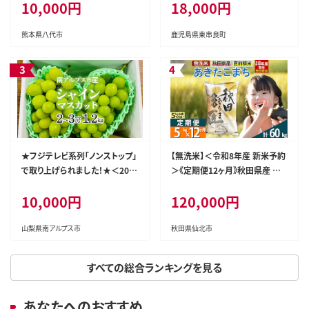
10,000円
18,000円
なぎ ウナギ 鰻 国産 蒲焼 蒲焼き
たれ 鹿児島 ふるさと 人気 支援
【アクアおおすみ】
熊本県八代市
鹿児島県東串良町
★フジテレビ系列「ノンストップ」
【無洗米】＜令和8年産 新米予約
で取り上げられました！★＜202
＞《定期便12ヶ月》秋田県産 あき
6年発送先行予約＞南アルプス
たこまち 5kg (5kg×1袋) ×12
10,000円
120,000円
市産シャインマスカット1.2kg以
回 5キロ お米 匠 [サンファーム
上（2～3房） クール便発送 ALPA
西木 米5kg 米 5kg 米 5kg定期
G007
便 お米定期便 あきたこまち ごは
山梨県南アルプス市
秋田県仙北市
ん 米 お米]
すべての総合ランキングを見る
あなたへのおすすめ