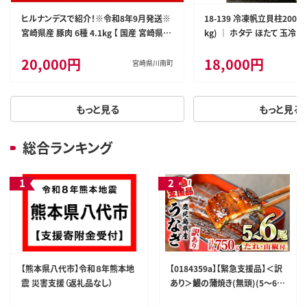
ヒルナンデスで紹介！※令和8年9月発送※
18-139 冷凍帆立貝柱200ｇ
宮崎県産 豚肉 6種 4.1kg 【 国産 宮崎県産
kg) ｜ ホタテ ほたて 玉冷
肉 豚肉 ぶた ロース 豚バラ とんかつ 焼肉
20,000円
18,000円
ミヤチク 】［D00634r809］
宮崎県川南町
もっと見る
もっと見る
総合ランキング
【熊本県八代市】令和８年熊本地
【0184359a】【緊急支援品】＜訳
震 災害支援（返礼品なし）
あり＞鰻の蒲焼き(無頭)(5～6
尾・計約750g・タレ、山椒付) う