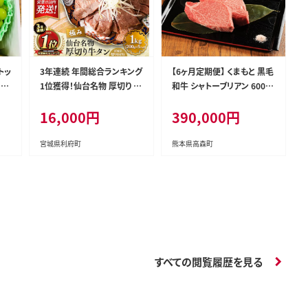
トッ
3年連続 年間総合ランキング
【6ヶ月定期便】 くまもと 黒毛
！★
1位獲得！仙台名物 厚切り 牛
和牛 シャトーブリアン 600g
＞南
タン 塩仕込み 1kg(200g×5
(200g×3枚) 熊本 和牛 牛肉
16,000円
390,000円
カ
P) 牛たん スライス 塩味 [牛
お肉 ステーキ
ク
タン タン塩 希少 部位 タン中
タン元 塩ダレ タレ 小分け
宮城県利府町
熊本県高森町
仙台 名物 厚切 肉厚 おいし
い 美味 牛 肉 焼肉 バーベキ
ュー BBQ 宮城県 利府町 船
田食品]
すべての閲覧履歴を見る