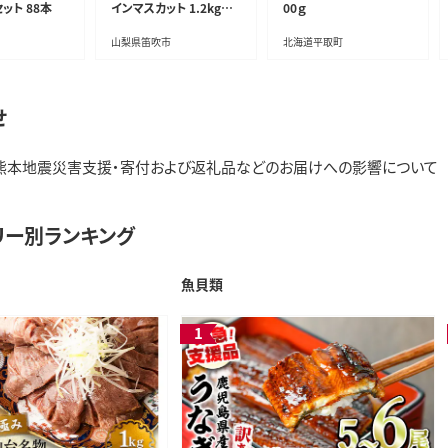
ット 88本
インマスカット 1.2kg以
00ｇ
上
山梨県笛吹市
北海道平取町
せ
熊本地震災害支援・寄付および返礼品などのお届けへの影響について
リー別ランキング
魚貝類