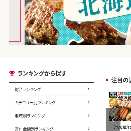
ランキングから探す
注目の
総合ランキング
カテゴリー別ランキング
地域別ランキング
鹿児島県産うなぎ蒲焼セ
エリエール 贅沢保湿 テ
【TVで紹介
寄付金額別ランキング