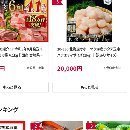
で紹介！※令和8年9月発送※
20-330 北海道オホーツク海産ホタテ玉冷
6種 4.1kg 【 国産 宮崎県産
バラエティサイズ(1kg)｜ 訳あり サイズ不
 ロース 豚バラ とんかつ 焼肉
揃い
0円
20,000円
0634r809］
宮崎県川南町
北海道紋別市
もっと見る
もっと見る
ンキング