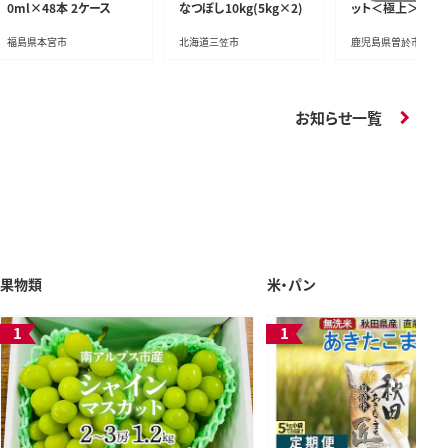
0ml×48本 2ケース
なつぼし10kg(5kg×2)
ット＜極上＞(計56
上)
福島県本宮市
北海道三笠市
鹿児島県曽於市
お知らせ一覧
果物類
米・パン