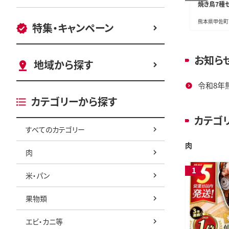
ット＜極上＞(計560g以
ィッシュ 30箱
焼き鳥7種セ
上)
鹿児島県曽於市
静岡県島田市
熊本県甲佐町
特集・キャンペーン
お知ら
地域から探す
令和8年
カテゴリーから探す
カテゴ
すべてのカテゴリー
スポーツ・アウトドア
肉
肉
米・パン
果物類
エビ・カニ等