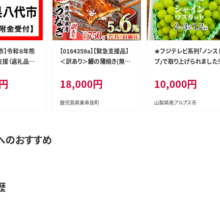
市】令和８年熊
【0184359a】【緊急支援品】
★フジテレビ系列「ノンス
支援（返礼品な
＜訳あり＞鰻の蒲焼き(無頭)
プ」で取り上げられました
(5～6尾・計約750g・タレ、山
＜2026年発送先行予約
0円
18,000円
10,000円
椒付) うなぎ ウナギ 鰻 国産
アルプス市産シャインマス
蒲焼 蒲焼き たれ 鹿児島 ふ
ット1.2kg以上（2～3房） 
るさと 人気 支援 【アクアお
ール便発送 ALPAG007
鹿児島県東串良町
山梨県南アルプス市
おすみ】
へのおすすめ
歴