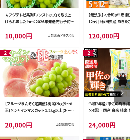
★フジテレビ系列「ノンストップ」で取り上
【無洗米】＜令和8年産 新米予
げられました！★＜2026年発送先行予約＞
12ヶ月》秋田県産 あきたこまち 5k
南アルプス市産シャインマスカット1.2kg以
1袋) ×12回 5キロ お米 匠 [
10,000円
120,000円
上（2～3房） クール便発送 ALPAG007
西木 米5kg 米 5kg 米 5kg定
山梨県南アルプス市
期便 あきたこまち ごはん 米 お米
【フルーツまんぞく定期便】桃 約2kg(5～8
令和7年産『甲佐の輝き』精米20k
玉)×シャインマスカット 1.2kg以上(2～3
×4袋） - 国産 白米 精米 お米
房) 126-025
複数原料米 訳あり 厳選 マイス
20,000円
24,000円
援 ひのひかり 森のくまさん お
山梨県笛吹市
県 甲佐町【価格改定ZR】