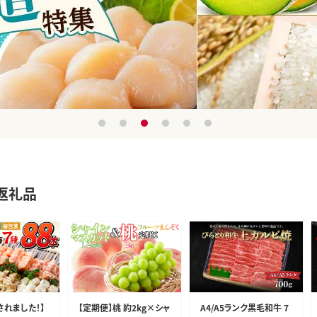
1
2
3
4
5
6
返礼品
されました！】
【定期便】桃 約2kg×シャ
A4/A5ランク黒毛和牛 7