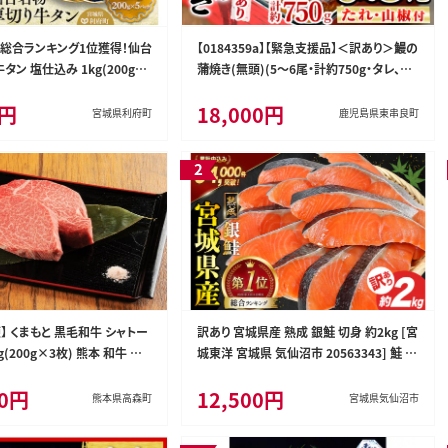
間総合ランキング1位獲得！仙台
【0184359a】【緊急支援品】＜訳あり＞鰻の
タン 塩仕込み 1kg(200g×
蒲焼き(無頭)(5～6尾・計約750g・タレ、山
スライス 塩味 [牛タン タン塩
椒付) うなぎ ウナギ 鰻 国産 蒲焼 蒲焼き た
0円
18,000円
ン中 タン元 塩ダレ タレ 小分
れ 鹿児島 ふるさと 人気 支援 【アクアおお
宮城県利府町
鹿児島県東串良町
 厚切 肉厚 おいしい 美味 牛
すみ】
ベキュー BBQ 宮城県 利府町
】 くまもと 黒毛和牛 シャトー
訳あり 宮城県産 熟成 銀鮭 切身 約2kg [宮
g(200g×3枚) 熊本 和牛 牛
城東洋 宮城県 気仙沼市 20563343] 鮭 海
ーキ
鮮 魚介類 国産 さけ 鮭 甘口 サケ 鮭切身
00円
12,500円
シャケ 切り身 冷凍 おかず 弁当 支援 事業
熊本県高森町
宮城県気仙沼市
者支援 サーモン 魚 銀鮭切り身