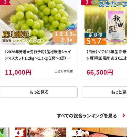
【2026年発送★先行予約】産地厳選シャイ
【白米】＜令和8年産 新米予約＞
ンマスカット1.2kg～1.3kg（2房～3房）※
ヶ月》秋田県産 あきたこまち 5kg 
沖縄・離島配送不可※ 106-003-26y
袋)×7回 5キロ お米 匠 [サン
11,000円
66,500円
米5kg 米 5kg 米 5kg定期便
山梨県笛吹市
白米 あきたこまち ごはん 米 お米
もっと見る
もっと見る
すべての総合ランキングを見る