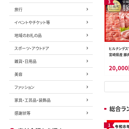
旅行
イベントやチケット等
地域のお礼の品
スポーツ・アウトドア
仙人の郷基
a24-017 ルアー DUOスモラバ＆リグルセ
ヒルナンデス
ット
宮崎県産 豚肉 
雑貨・日用品
肉 豚肉 ぶた
24,000円
20,00
ミヤチク 】［D0
秋田県東成瀬村
静岡県焼津市
美容
もっと見る
ファッション
家具・工芸品・装飾品
総合ラ
感謝状等