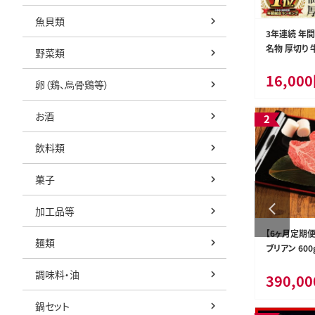
魚貝類
災害支援 応援
a20-339 osoto 雑貨 オリジナル 薪割り き
3年連続 年
害応援 寄附
つつき
名物 厚切り 牛
野菜類
返礼品なし】
5P) 牛たん 
20,000円
16,00
希少 部位 タ
熊本県甲佐町
静岡県焼津市
卵（鶏、烏骨鶏等）
け 仙台 名物
肉 焼肉 バー
お酒
船田食品]
飲料類
菓子
加工品等
ません） 返
a47-004 ルアー DUO ハウルフルセット
【6ヶ月定期便
麺類
ブリアン 600
肉 お肉 ステ
調味料・油
47,000円
390,0
熊本県高森町
静岡県焼津市
鍋セット