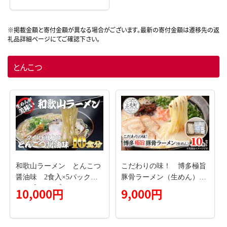
とんこつ
和歌山ラーメン とんこつ
こだわりの味！ 博多極旨
醤油味 2食入×5パックセ
豚骨ラーメン（生めん）10
ット【ksw103】
食セット PC0105
10,000円
9,000円