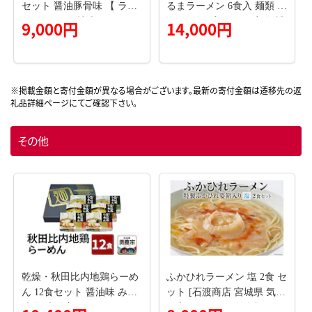
セット 醤油豚骨味 【 ラー
るまラーメン 6食入 麺類 ラ
メン セット 醤油 らーめん
ンチ 夕飯 夜ごはん 夜食 博
9,000円
14,000円
冷蔵 醤油ラーメン ラーメ
多ラーメン 豚骨スープ 極
ンスープ 九州醤油 細麺 生
細麺 コシ あっさり ご当地
麺 液体スープ 湯煎 長崎 島
ラーメン
原市 】
その他
乾燥・秋田比内地鶏らーめ
ふかひれラーメン 塩 2食 セ
ん 12食セット 醤油味 みそ
ット [石渡商店 宮城県 気仙
味 塩味 八郎めん
沼市 20563757] 魚介類 ふか