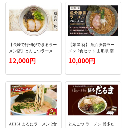
【長崎で行列ができるラー
【麺屋 葵】 魚介豚骨ラー
メン店】とんこつラーメン
メン 2食セット 山形県 南陽
5食分 セット
市 [1561]
12,000円
10,000円
AH161 まるにラーメン 2食
とんこつ ラーメン 博多だ