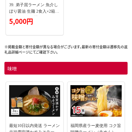
39. 弟子屈ラーメン 魚介し
ぼり醤油 生麺 2食入×2箱
札幌ラーメン横町 らーめん
5,000円
専門店 醤油 しょうゆ ラー
メン 細麺 小麦100% お取り
寄せ グルメ ラーメン道場
第5回醤油名匠を受賞 ご当
地 送料無料 北海道 弟子屈
町
味噌
最短10日以内発送 ラーメン
福岡県産ラー麦使用 コク旨