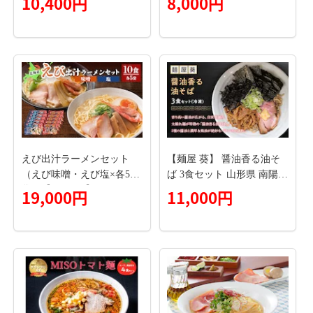
10,400円
8,000円
ひれ フカヒレ 鱶鰭 ラーメ
ン 拉麺 らーめん 半生麺 塩
ラーメン 醤油ラーメン ふ
かひれ姿餡 中華 中華料理
小分け
えび出汁ラーメンセット
【麺屋 葵】 醤油香る油そ
（えび味噌・えび塩×各5
ば 3食セット 山形県 南陽市
袋）【0311301】
[2156]
19,000円
11,000円