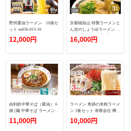
野州醤油ラーメン 10袋セ
京都福知山 特製ラーメンと
ット ns036-013-10
ん吉のしょうゆラーメン (3
食分)【fc-DD010】【京都
12,000円
16,000円
福知山 特製ラーメンとん
吉】
由利鉄中華そば（醤油） 6
ラーメン 奇跡の米粉ラーメ
個 [麺 中華そば ラーメン
ン 3食セット 有限会社 樽の
醤油味 ソウルフード イン
味《30日以内に出荷予定(土
11,000円
10,000円
スタント麺 手軽]
日祝除く)》無添加 和歌山
県 日高町 送料無料 米粉ラ