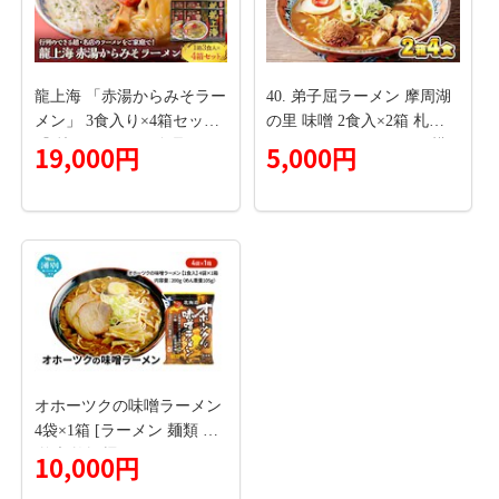
龍上海 「赤湯からみそラー
40. 弟子屈ラーメン 摩周湖
メン」 3食入り×4箱セット
の里 味噌 2食入×2箱 札幌
『(株)アイランド食品』 ら
ラーメン みそラーメン 横
19,000円
5,000円
ーめん 辛 味噌 行列 人気店
町 らーめん専門店 みそ ミ
山形県 南陽市 [262]
ソ ラーメン 小麦100% 細麺
お取り寄せ グルメ 新千歳
空港 ラーメン道場 ご当地
送料無料 北海道 弟子屈町
オホーツクの味噌ラーメン
4袋×1箱 [ラーメン 麺類 味
噌味 乾燥麺 つらら ]
10,000円