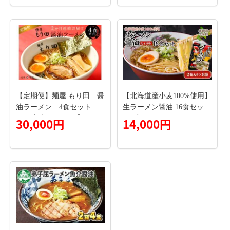
ーメン 醤油ラーメン 無添
加ラーメン しょうゆラーメ
ン---wsh_tra13_30d_23_1000
0_3s---
【定期便】麺屋 もり田 醤
【北海道産小麦100%使用】
油ラーメン 4食セット（2
生ラーメン醤油 16食セット
か月連続お届け）【0057-01
（8袋） F21X-393
30,000円
14,000円
7】