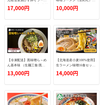
元祖雪室酒かすみそラーメ
味噌ラーメン（生めん）15
ン かんずり付き 3食入 具材
食セット PC5206
17,000円
10,000円
付き 冷凍 新潟ラーメン 上
越ラーメン たんぽぽラーメ
ン ご当地
【冷凍配送】黒味噌ら～め
【北海道産小麦100%使用】
ん基本味 （生麺三食/黒味
生ラーメン味噌16食セット
噌チャーシュー入り） K0
（8袋） F21X-381
13,000円
14,000円
29-003