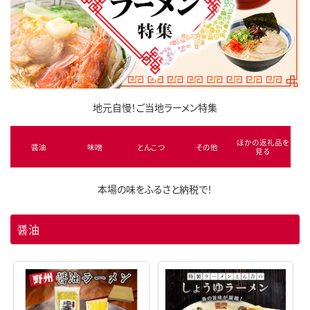
地元自慢！ご当地ラーメン特集
ほかの返礼品を
醤油
味噌
とんこつ
その他
見る
本場の味をふるさと納税で！
醤油