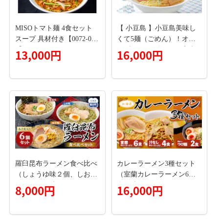
MISOトマト麺 4食セット
【 小豆島 】小豆島美味し
スープ 具材付き【0072-00
くて5麺（ごめん）！オリ
1】
ーブラーメン塩スープ5本
13,000円
16,000円
セット テレビで紹介されま
した！ 麺類 塩ラーメン
羅臼昆布ラーメン食べ比べ
カレーラーメン3種セット
（しょうゆ味２個、しお味
（室蘭カレーラーメン6
２個、みそ味２個）６個セ
食、汁なしカレーラーメン
8,000円
16,000円
ット
4食、カレーつけ麺2食） M
ROV002