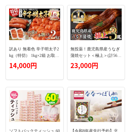
訳あり 無着色 辛子明太子2
無投薬！鹿児島県産うなぎ
kg（特切） 1kg×2箱 お取り
蒲焼セット＜極上＞(計560g
寄せ 小分け 白ワイン わけ
以上・160g～236g×3尾)タ
14,000円
23,000円
あり 切れ子 切子 めんたい
レ・山椒付き鰻ウナギ国産
こ お取り寄せグルメ 博多
【西日本養鰻】A507-v01
福岡 お土産 ギフト 海鮮 業
務用 たっぷり HACCP認定
ソフトパックティッシュ 60
【令和8年産先行予約】北