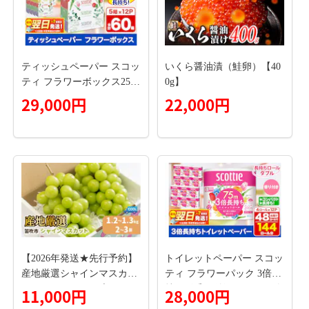
ティッシュペーパー スコッ
いくら醤油漬（鮭卵）【40
ティ フラワーボックス250
0g】
組 60箱(5箱×12パック) ティ
29,000円
22,000円
ッシュ 日用品 最短翌日発
送 [ティッシュ スコッティ
(SCOTTIE) スコッティティ
シュー]
【2026年発送★先行予約】
トイレットペーパー スコッ
産地厳選シャインマスカッ
ティ フラワーパック 3倍長
ト1.2kg～1.3kg（2房～3
持ち〈香り付〉4ロール(ダ
11,000円
28,000円
房）※沖縄・離島配送不可
ブル)×12パック 日用品 最