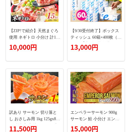
【ZIP!で紹介】天然まぐろ
【9/30受付終了】ボックス
使用 ネギトロ 小分け 計1.5
ティッシュ 60箱×400枚（20
kg(15パック入り)[Umios オ
0組）【生活用品 雑貨 日用
10,000円
13,000円
ーシャン 静岡県 吉田町 224
品 必需品 紙 常備品 まとめ
24262] ネギトロ ねぎとろ
買い 備蓄 防災 ティッシュ
マグロ 鮪 まぐろたたき 粗
ペーパー てぃっしゅ ティ
挽き ねぎとろ丼 ネギトロ
ッシュ eスポーツ応援 泉佐
丼 小分け パック セット 冷
野市オリジナル】 099H342
凍 一人暮らし 便利 簡単
2
訳あり サーモン 切り落と
エンペラーサーモン 900g
し おさしみ用 1kg 125gx8p
サーモン 鮭 小分け エンペ
[足利本店 宮城県 気仙沼市
ラー を超えた キングサー
11,500円
15,000円
20564313] 魚 魚介類 鮭 お
モン アトランティックサー