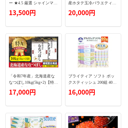
ー ★4.5 厳選 シャインマス
産ホタテ玉冷バラエティサ
カット 約1.2kg 《2026年9月
イズ(1kg)｜ 訳あり サイズ
13,500円
20,000円
上旬-11月中旬頃に出荷予定
不揃い
(土日祝除く)》 シャインマ
スカット ぶどう シャイン
マスカット ブドウ フルー
ツ 大粒 ランキング 1位 厳
選 シャインマスカット 先
行予約 岡山県産 シャイン
マスカット 訳あり シャイ
ンマスカット シャインマス
カット シャインマスカット
「令和7年産」北海道産な
ブライティア ソフト ボッ
シャインマスカット シャイ
なつぼし10kg(5kg×2)【特A
クスティッシュ 200組 400
ンマスカット シャインマス
ランク】米・食味鑑定士監
枚 60箱 日本製 まとめ買い
17,000円
16,000円
カット シャインマスカット
修＜最短翌日発送＞【1606
ティッシュ リサイクル 長
---ofn_cwsmx_ae911_26_135
018】
持 防災 常備品 日用雑貨 消
00_h2---
耗品 生活必需品 備蓄 ペー
パー 紙 北海道 倶知安町 日
用品