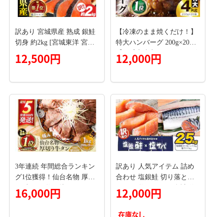
訳あり 宮城県産 熟成 銀鮭
【冷凍のまま焼くだけ！】
切身 約2kg [宮城東洋 宮城
特大ハンバーグ 200g×20個
県 気仙沼市 20563343] 鮭
【黒毛和牛入り BIGサイズ
12,500円
12,000円
海鮮 魚介類 国産 さけ 鮭
ハンバーグ 小分け 惣菜 冷
甘口 サケ 鮭切身 シャケ 切
凍 牛肉 豚肉 はんばーぐ 一
り身 冷凍 おかず 弁当 支援
人暮らし 時短 簡単調理】
事業者支援 サーモン 魚 銀
CFX0087
鮭切り身
3年連続 年間総合ランキン
訳あり 人気アイテム 詰め
グ1位獲得！仙台名物 厚切
合わせ 塩銀鮭 切り落とし
り 牛タン 塩仕込み 1kg(200
1.5kg + 塩サバ 1kg 合計 約
16,000円
12,000円
g×5P) 牛たん スライス 塩味
2.5kg 株式会社西川 《7月下
[牛タン タン塩 希少 部位
旬-8月末頃出荷予定》千葉
在庫なし