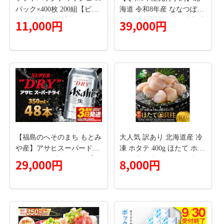
パック×400枚 200組【ピュ
海道 令和8年産 ななつぼし
アパルプ100％ 高評価 人気
5kg×4袋 計20kg 特A 精米 米
11,000円
39,000円
急上昇 まとめ買い 日用品
白米 ご飯 お米 ごはん 国産
常備品 てぃっしゅ 備蓄 防
ブランド米 おにぎり ふっ
災 箱なし】 010B1754
くら 常温 お取り寄せ 産地
直送 送料無料 月形
【福島のへそのまち もとみ
大人気 訳あり 北海道産 冷
や産】アサヒスーパードラ
凍 ホタテ 400g ほたて ホタ
イ 350ml×48本 2ケース【07
テ 帆立 貝柱 海鮮 魚介類
29,000円
8,000円
214-0040】
刺身 大粒 天然 海鮮 ランキ
ング 大人気 人気 おすすめ
訳あり ）