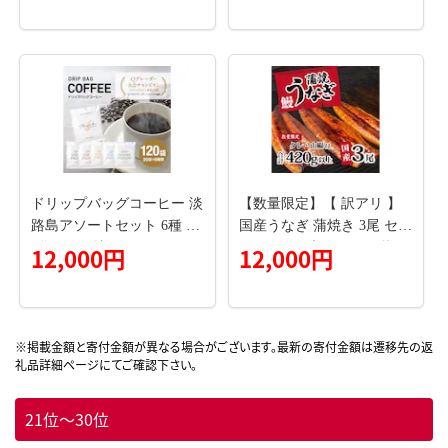
※ 106-003-26y
短翌日発送 [スコッティ フ
ラワーパック トイレットペ
ーパー 日本製紙クレシア]
ドリップバッグコーヒー 淡
【数量限定】【 訳アリ 】
路島アソートセット 6種 12
国産うなぎ 蒲焼き 3尾 セッ
0袋 飲み比べ コーヒー
ト ( 420g ) 大きさ の不揃い
12,000円
12,000円
タレ・山椒付き ウナギ 鰻
ふぞろい 不揃い うな重 ひ
つまぶし 人気 茨城 八千代
町 ふるさと納税 冷凍 [SF95
1ya]
21位～30位