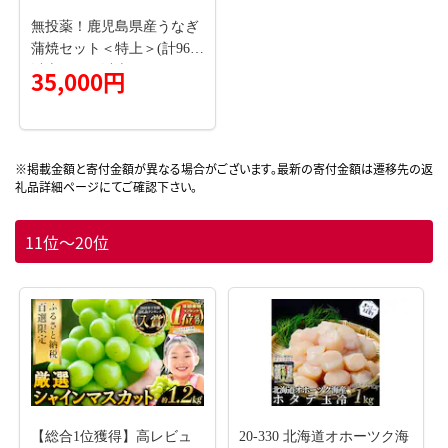
無投薬！鹿児島県産うなぎ
蒲焼セット＜特上＞(計960g
以上・160g以上×6尾)タ
35,000円
レ・山椒付鰻うなぎ蒲焼
【西日本養鰻】C7-v02
11位～20位
【総合1位獲得】高レビュ
20-330 北海道オホーツク海