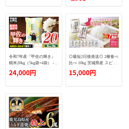
タン中 タン元 塩ダレ タレ
県 勝浦市 塩銀鮭 塩サバ 魚
小分け 仙台 名物 厚切 肉厚
切り落とし 冷凍 訳あり 手
おいしい 美味 牛 肉 焼肉
作り 惣菜【配送不可地域あ
バーベキュー BBQ 宮城県
り】(離島)---kastuura_nsk_3
利府町 船田食品]
0_2500g---
令和7年産『甲佐の輝き』
◎最短2日後発送◎ 2種食べ
精米20kg（5kg袋×4袋） -
比べ 10kg 茨城県産 スピー
国産 白米 精米 お米 ブレン
ド便 最速 最短 米 精米 小
24,000円
15,000円
ド米 複数原料米 訳あり 厳
分け 2025年産【令和7年産/
選 マイスター 生活応援 ひ
白米】K2457
のひかり 森のくまさん お
すすめ 熊本県 甲佐町【価
格改定ZR】