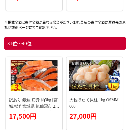
刺し身 刺し身 刺身 生 生食
モン さけ サケ 魚 ふるさと
個包装 チリ銀鮭 銀鮭 海鮮
海鮮 海鮮食品 魚介類 魚介
海鮮丼 魚介
刺身 カルパッチョ ムニエ
ル レア焼き 食べ方いろい
ろ 送料無料 人気 ランキン
グ 北海道 白糠町
31位～40位
訳あり 銀鮭 切身 約3kg [宮
大粒ほたて貝柱 1kg OSMM
城東洋 宮城県 気仙沼市 205
008
64992] 鮭 魚介類 海鮮 訳ア
17,500円
27,000円
リ 規格外 不揃い さけ サケ
鮭切身 シャケ 切り身 冷凍