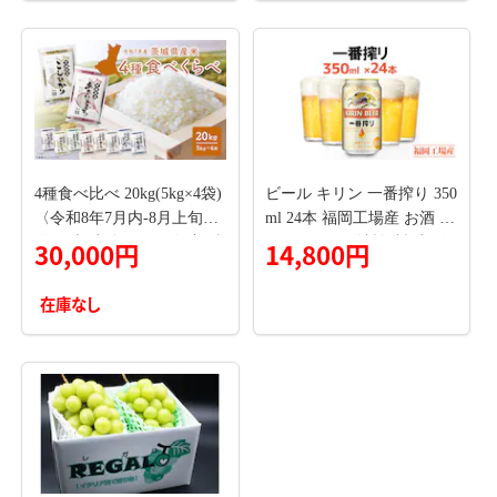
家庭用 おかず 弁当 支援 サ
ーモン 銀鮭切り身 魚 わけ
あり
4種食べ比べ 20kg(5kg×4袋)
ビール キリン 一番搾り 350
〈令和8年7月内-8月上旬発
ml 24本 福岡工場産 お酒 キ
送〉 米 小分け 2025年産 精
リンビール 送料無料 生ビ
30,000円
14,800円
米 茨城県産 【令和7年産/白
ール ギフト 内祝い ケース
米】 K2458
一番搾り麦汁 麦100％ すみ
在庫なし
きった味わい