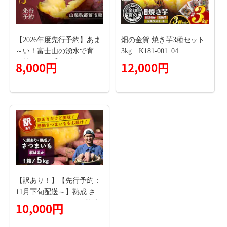
【2026年度先行予約】あま
畑の金貨 焼き芋3種セット
～い！富士山の湧水で育っ
3kg K181-001_04
た焼きいも【アズールヤー
8,000円
12,000円
ド】 サツマイモ さつま
いも スイーツ 贈答用 プレ
ゼント ギフト
【訳あり！】【先行予約：
11月下旬配送～】熟成 さつ
まいも 紅はるか 5kg (美味
10,000円
しい焼き芋の焼き方 説明書
付き） FR-217｜秋の味覚 2