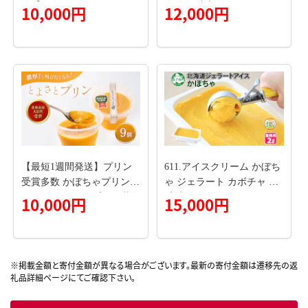
570】
海道 伊達市 ヘーゼルナッ
10,000円
12,000円
ツ シナモン バター カボチ
ャバター お菓子 豊かな 風
味 栄養 スパイシー スイー
ツ 乳【55250867】
【最短1週間発送】プリン
611.アイスクリーム かぼち
受賞多数 かぼちゃプリン
ゃ ジェラート カボチャ 南
セット とよさとプリン満足
瓜 業務用 2リットル 2L ア
10,000円
15,000円
セット（9個入り）
イス 大容量 手作り 北海道
弟子屈町