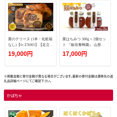
んとん 甘露煮 碧南市 H045
郷産 送料無料 母の日 父の
-077
日 プレゼント ギフト 贈り
物 おやつ お菓子 手作り 手
づくり お試し
栗のテリーヌ (1本・化粧箱
栗はちみつ 300g × 2個セッ
なし)【fc-ZX001】【足立音
ト 『板垣養蜂園』 山形県
衛門】
南陽市 [359]
19,000円
17,000円
かぼちゃ