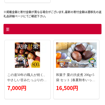
026年秋収穫 サイズランダ
ム 家庭用 貯蔵 糖化 さつま
いも サツマイモ 感動サツ
マイモ 焼き芋 べにはるか
野菜 ねっとり 濃厚 おやつ
栗
おかず お弁当 煮物 芋ごは
ん 味噌汁 産地直送 鹿児島
県 南大隅町 株式会社フォ
レスト
この道50年の職人が焼く、
和菓子 栗の渋皮煮 200g×5
やさしい甘みたっぷりの
袋 セット [春夏秋冬いっつ
「天津甘栗」 800g ！ 焼き
もや 宮崎県 美郷町 31ab009
7,000円
16,500円
たて 栗 くり 栗爪 殻付き
4] 栗 国産 和栗 栗の渋皮煮
お菓子 おつまみ 人気 高リ
ギフト 栗づくし 和菓子 ス
ピート 小分け 栗ご飯 栗き
イーツ おせち 宮崎県産 美