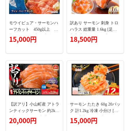
モウイピュア・サーモンハ
訳あり サーモン 刺身 トロ
ーフカット 450g以上 1
ハラス 総重量 1.6kg [足利
枚 サーモン 刺身 刺身サ
本店 宮城県 気仙沼市 20565
15,000円
18,500円
ーモン ノルウェー産 冷蔵
619] 魚 魚介類 海鮮 さけ サ
新鮮 冷凍なし 生サーモン
ケ シャケ 鮭 お刺し身 刺し
鮭 海鮮 成田市 千葉県
身 はらす 鮭ハラス 個包装
骨取り 魚介 生食用 真空パ
ック
【訳アリ】小山町産 アトラ
サーモン たたき 60g 20パッ
ンティックサーモン 約2kg
ク 計1.2kg 冷凍 小分け [ト
（柵）魚体2.0kg未満
ライ産業 静岡県 吉田町 224
20,000円
15,000円
24418-a] サーモンたたき さ
ーもん ねぎとろ ネギトロ