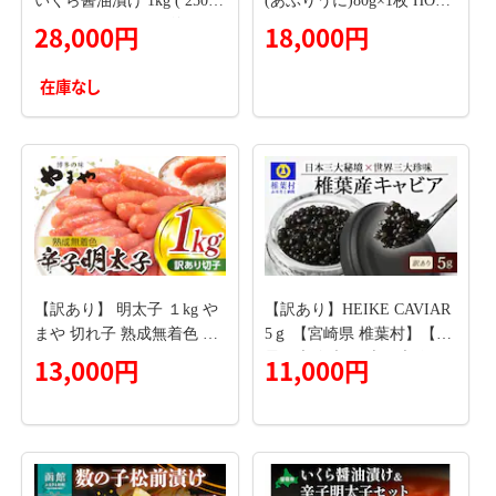
いくら醤油漬け 1kg ( 250g
(あぶりうに)80g×1枚 HOKT
× 4 ) いくら イクラ 海鮮 天
008
28,000円
18,000円
然紅鮭 魚卵 卵 イクラ丼 い
くら丼 手巻き寿司 小粒 魚
在庫なし
介類 魚介 寿司 丼 冷凍 旨
味
【訳あり】 明太子 １kg や
【訳あり】HEIKE CAVIAR
まや 切れ子 熟成無着色 TY
5ｇ 【宮崎県 椎葉村】【世
1502
界三大珍味×日本三大秘
13,000円
11,000円
境】 キャビア 魚卵 国産 キ
ャビア 訳あり SZ-115