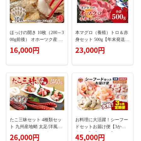
おつまみ おかず 晩ごはん
惣菜 ふるさと納税 返礼品
高知県 高知 刺身 海鮮丼 80
00円 わけあり
ほっけの開き 10枚（200～3
本マグロ（養殖）トロ＆赤
00g前後） オホーツク産 真
身セット 500g【年末発送！
ほっけ SRMA026
お正月に（12/25～12/29発
16,000円
23,000円
送）】 / 中トロ 中とろ ま
ぐろ マグロ 鮪 刺身赤身 柵
年内配送 年内発送 お正月
正月【nks110D-sg】
たこ三昧セット 4種類セッ
お料理に大活躍！シーフー
ト 九州産地蛸 太足/洋風た
ドセットお届け便【3か月
このバジルオイル漬け/たこ
定期便】【D5-034】
26,000円
45,000円
のペペロンチーノ仕立て/梅