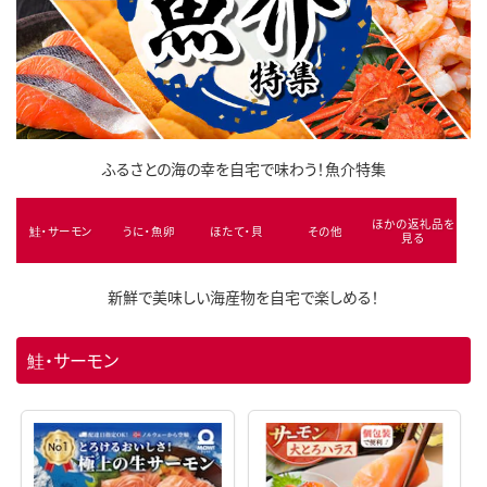
ふるさとの海の幸を自宅で味わう！魚介特集
ほかの返礼品を
鮭・サーモン
うに・魚卵
ほたて・貝
その他
見る
新鮮で美味しい海産物を自宅で楽しめる！
鮭・サーモン