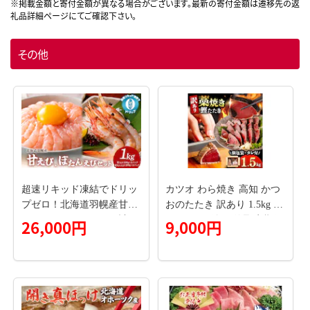
その他
超速リキッド凍結でドリッ
カツオ わら焼き 高知 かつ
プゼロ！北海道羽幌産甘え
おのたたき 訳あり 1.5kg ～
び・ぼたんえびセット計1k
2.5kg タレ付き 単品 定期便
26,000円
9,000円
g【0311701】
かつお 鰹 かつおたたき 藁
焼き 訳アリ 鰹タタキ 鰹た
たき 不揃い 規格外 鰹 刺身
刺し身 さしみ 海鮮 わら焼
き 冷凍 小分け 高知 個包装