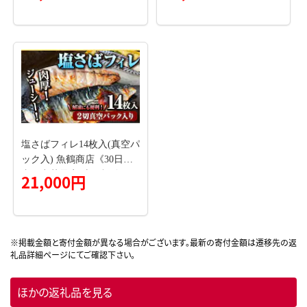
薫たこの梅じそ風味 食べ比
べ タコ たこ 蛸 ご飯のおか
ず おつまみ 送料無料
塩さばフィレ14枚入(真空パ
ック入) 魚鶴商店《30日以
内に出荷予定(土日祝除
21,000円
く)》 和歌山県 日高町 さば
塩サバ 鯖---wsh_futssbf_30d
_25_21000_14p---
ほかの返礼品を見る