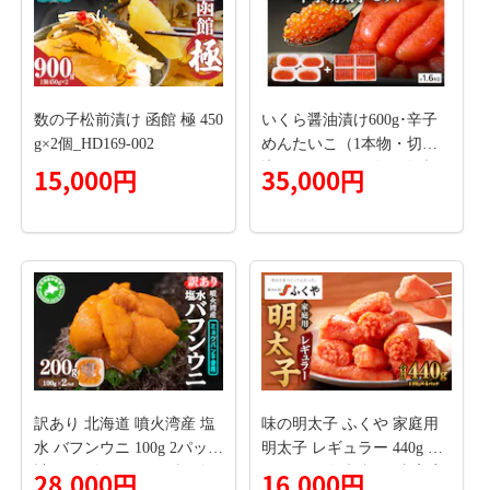
数の子松前漬け 函館 極 450
いくら醤油漬け600g･辛子
g×2個_HD169-002
めんたいこ（1本物・切子
込）1kg お正月 人気 魚卵
15,000円
35,000円
高級 イクラ 鱒いくら 魚卵
魚介 魚介類 海鮮 ご飯のお
供 ごはんのお供 北海道 留
萌 おせち R001-030
訳あり 北海道 噴火湾産 塩
味の明太子 ふくや 家庭用
水 バフンウニ 100g 2パック
明太子 レギュラー 440g め
計200g 《アフター保証付
んたいこ 魚卵 福岡 太宰府
28,000円
16,000円