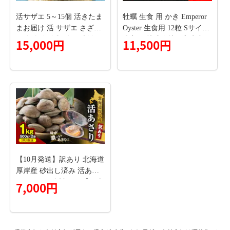
活サザエ 5～15個 活きたま
牡蠣 生食 用 かき Emperor
まお届け 活 サザエ さざえ
Oyster 生食用 12粒 Sサイズ
貝 魚介 魚介類 海鮮 刺身
袋入り 株式会社勇和水産
15,000円
11,500円
つぼ焼き 厳選 冷蔵 冷蔵配
《45日以内に出荷予定(土日
送 静岡 静岡県 河津 河津町
祝除く)》岡山県 笠岡市 送
料無料 北木島産 かき カキ
牡蠣 生牡蠣 冷凍 お取り寄
せ グルメ---Y-10---
【10月発送】訳あり 北海道
厚岸産 砂出し済み 活あさ
り 500g×2 (合計1kg) 【厚岸
7,000円
海産】[ アサリ 魚貝 海鮮
大粒 美味しい 栄養 旨み 砂
出し 水洗い 冷蔵 便利 ]