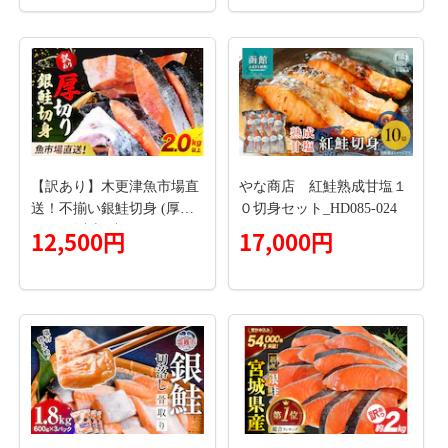
海鮮丼
【訳あり】木更津魚市場直
やな商店 紅鮭熟成甘塩１
送！不揃い銀鮭切身 (厚切
０切身セット_HD085-024
り) 2kg以上 鮭 カマ しゃけ
12,500円
17,000円
シャケ さけ サケ 銀鮭 かま
サーモン 切身 切り身 切り
落とし 切り落し 切落し 切
落とし 低塩 訳あり 厚切 厚
切り 冷凍 木更津市 送料無
料 鮭の切り身 鮭かま 鮭カ
マ 不揃い 2kg 2キロ 海鮮
家庭用 冷凍塩銀鮭 銀サケ
塩じゃけ 塩さけ 塩サケ KJ