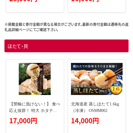
き》うに ウニ 雲丹 海鮮 海
市
の幸 魚介類 ウニ丼 お寿司
濃厚 無添加 産地直送 お取
り寄せ 山村水産 送料無料
ほたて・貝
【禁輸に負けない！】 食べ
北海道産 蒸しほたて1.6kg
応え抜群！ 特大 ホタテ貝
（冷凍） OSMM002
柱 500g 北海道野付産 野付
17,000円
14,000円
の 帆立 を知り尽くす 野付
漁協自ら加工だから 旨さ