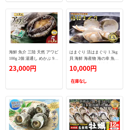
訳あり ホタテ （ほたて ホ
タテ 帆立 貝柱 ホタテ貝柱
大玉 大粒 人気 大人気 おす
すめ ランキング 北海道 別
海 野付 ふるさと納税）
海鮮 魚介 三陸 天然 アワビ
はまぐり 活はまぐり 1.3kg
100g 2個 湯通し めかぶ 90g
貝 海鮮 海産物 海の幸 魚介
3個 計約450g [マルヤ五洋
魚介類 国産 蛤 産地直送 冷
23,000円
10,000円
水産 宮城県 南三陸町 30al0
蔵 冷蔵配送
004] ふるさと納税 あわび
在庫なし
鮑 蝦夷あわび 貝 魚介類 冷
凍 刺身 刺し身 活き ステー
キ メカブ 個包装