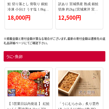
010
鮭 切り落とし 骨取り 銀鮭
訳あり 宮城県産 熟成 銀鮭
冷凍 小分け うす塩 1.8kg (6
切身 約2kg [宮城東洋 宮城
00g×3パック) ｜ 切り身 切
県 気仙沼市 20563343] 鮭
18,000円
12,500円
落し サーモン さけ サケ シ
海鮮 魚介類 国産 さけ 鮭
ャケ 塩鮭 塩さけ 魚 朝ごは
甘口 サケ 鮭切身 シャケ 切
ん おかず 骨取り 骨抜き 便
り身 冷凍 おかず 弁当 支援
利 お弁当 海産物 魚介 家庭
事業者支援 サーモン 魚 銀
用 弁当 銀鮭切り身 人気 ラ
鮭切り身
ンキング 宮城県 塩竈市 塩
釜水産食品 5037888-kh02
うに・魚卵
【 5営業日以内発送 】 紅鮭
「うにむらかみ」炙り雲丹