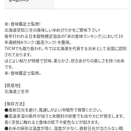
ホームページ
米・食味鑑定士監修!
北海道空知三笠の美味しいゆめぴりかをご賞味下さい!
毎年行われる日本穀物検定協会の『米の食味ランキング』において10
年連続特Aランク（最高ランク）を獲得。
TVCMでも取り扱われ、今では北海道を代表するお米として全国に認知
されております。
ほどよい粘りが特徴で甘味、柔らかさ、炊きあがりの美しさを持つお米
です。
米・食味鑑定士監修。
【原産地】
北海道三笠市
【保存方法】
●直射日光を避け、風通しがよい冷暗所で保管ください。
●高温多湿の条件が揃うと未開封の状態でも虫やカビが発生します。
長く空気に触れると食味の低下や変色などが起きます。
●お米の保存は温度が低く、湿度が少なく、直射日光が当たらない暗