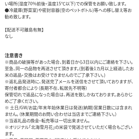
い場所(湿度70%前後・温度15℃以下)での保管をお願い致します。
●冷蔵庫(野菜室)や密封容器(空のペットボトル)等への移し替え等お
勧め致します。
【配送不可離島有無】
なし
注意書き
※商品の破損等があった場合、到着日から3日以内にご連絡を下さい。
至急、同一の品物を再送させて頂きます。(到着後1カ月以上経過したお
米の返品・交換はお受けできませんのでご了承下さい。)
※返礼品発送時に、発送完了メールを送信をさせて頂いておりますが、
寄付者都合により（長期不在、転居先不明等）
保管切れで返品になった場合は、再送を致しかねております。あらかじ
めご了承ください。
※ 土日/GW/お盆/年末年始休業日は発送(納期)営業日数には含まれ
ません。（休業期間のお問い合わせは当店までご連絡下さい。）
※当返礼品の換金・転売等は一切出来ません。
※オリジナル「北海雪月花」の米袋で発送させていただく場合もござい
ます。