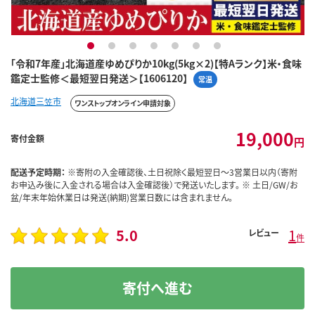
1
2
3
4
5
6
7
「令和7年産」北海道産ゆめぴりか10kg(5kg×2)【特Aランク】米・食味
鑑定士監修＜最短翌日発送＞【1606120】
常温
北海道三笠市
ワンストップオンライン申請対象
19,000
寄付金額
円
配送予定時期：
※寄附の入金確認後、土日祝除く最短翌日～3営業日以内（寄附
お申込み後に入金される場合は入金確認後）で発送いたします。 ※ 土日/GW/お
盆/年末年始休業日は発送(納期)営業日数には含まれません。
5.0
1
レビュー
件
寄付へ進む