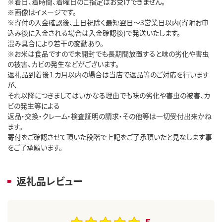
※着日、着時間、着曜日のご指定はお受けできません。
※画像はイメージです。
※寄付の入金確認後、土日祝除く最短翌日～3営業日以内(寄附お申
込み後に入金される場合は入金確認後)で発送いたします。
混み具合により若干の変動あり。
※お米は食品ですので未開封でも長期間放置すると味の劣化や害虫
の被害、カビの発生などがございます。
返礼品到着後１カ月以内の場合は当店で返品等のご対応を行います
が、
それ以降につきましてはいかなる理由でも味の劣化や害虫の被害、カ
ビの発生等による
返品・交換・クレーム・検査証明の請求・その他等は一切受付出来かね
ます。
寄付をご確認させて頂いた段階で上記をご了承頂いたと見なします事
をご了承願います。
返礼品レビュー