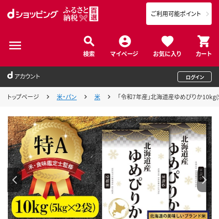
ご利用可能ポイント
検索
マイページ
お気に入り
カート
アカウント
ログイン
トップページ
米・パン
米
「令和7年産」北海道産ゆめぴりか10kg(