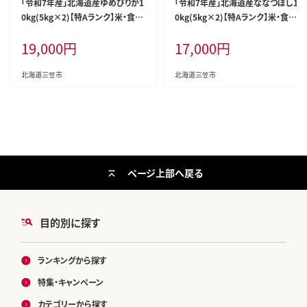
「令和7年産」北海道産ゆめぴりか1
「令和7年産」北海道産ななつぼし1
0kg(5kg×2)【特Aランク】米・食味
0kg(5kg×2)【特Aランク】米・食味
鑑定士監修＜最短翌日発送＞【16
鑑定士監修＜最短翌日発送＞【16
19,000
円
17,000
円
06120】
06018】
北海道三笠市
北海道三笠市
ページ上部へ戻る
目的別に探す
ランキングから探す
特集・キャンペーン
カテゴリーから探す