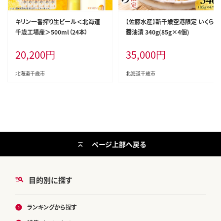
キリン一番搾り生ビール＜北海道
【佐藤水産】新千歳空港限定 いくら
千歳工場産＞500ml（24本）
醤油漬 340g(85g×4個)
20,200
円
35,000
円
北海道千歳市
北海道千歳市
ページ上部へ戻る
目的別に探す
ランキングから探す