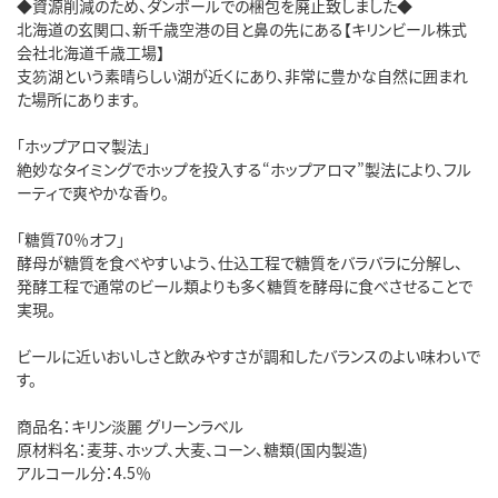
◆資源削減のため、ダンボールでの梱包を廃止致しました◆
北海道の玄関口、新千歳空港の目と鼻の先にある【キリンビール株式
会社北海道千歳工場】
支笏湖という素晴らしい湖が近くにあり、非常に豊かな自然に囲まれ
た場所にあります。
「ホップアロマ製法」
絶妙なタイミングでホップを投入する“ホップアロマ”製法により、フル
ーティで爽やかな香り。
「糖質70％オフ」
酵母が糖質を食べやすいよう、仕込工程で糖質をバラバラに分解し、
発酵工程で通常のビール類よりも多く糖質を酵母に食べさせることで
実現。
ビールに近いおいしさと飲みやすさが調和したバランスのよい味わいで
す。
商品名：キリン淡麗 グリーンラベル
原材料名：麦芽、ホップ、大麦、コーン、糖類(国内製造)
アルコール分：4.5％