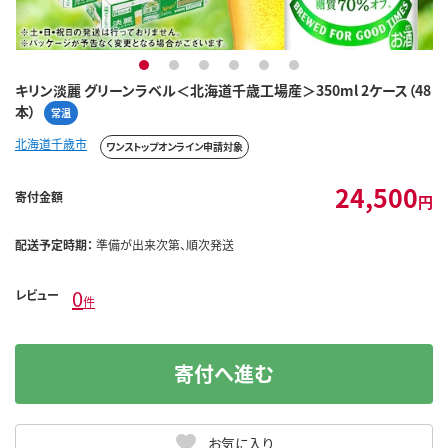
1
2
3
4
5
6
キリン淡麗 グリーンラベル＜北海道千歳工場産＞350ml 2ケース（48
本）
常温
北海道千歳市
ワンストップオンライン申請対象
24,500
寄付金額
円
配送予定時期：
準備が出来次第、順次発送
0
レビュー
件
寄付へ進む
お気に入り