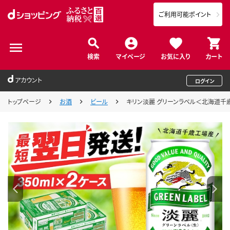
ご利用可能ポイント
検索
マイページ
お気に入り
カート
アカウント
ログイン
トップページ
お酒
ビール
キリン淡麗 グリーンラベル＜北海道千歳工