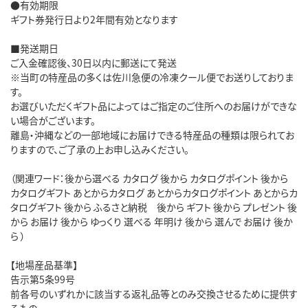
●有効期限
ギフト券発行日より2年間有効となります
■発送期日
ご入金確認後、30日以内に郵送にて発送
※当町の特産品の多くは佐川急便の冷凍クール便でお送りしておりま
す。
お選びいただくギフト品によってはご指定のご住所へのお届けができな
い場合がございます。
離島・沖縄などの一部地域にお届けできる特産品の種類は限られてお
りますので、ご了承の上お申し込みください。
（関連ワード：後から選べる カタログ 後から カタログポイント 後から
カタログギフト あとからカタログ あとからカタログポイント あとからカ
タログギフト 後から ふるさと納税 後から ギフト 後から プレゼント 後
から お届け 後から ゆっくり 選べる 年明け 後から 選んで お届け 後か
ら ）
【地場産品基準】
告示第5条99号
前各号のいずれかに該当する返礼品等とのみ交換させるために提供す
るもの