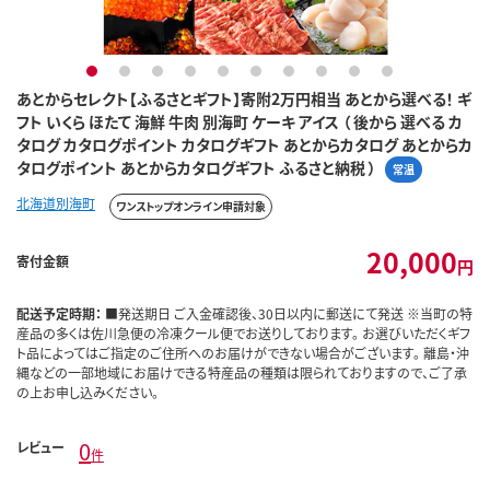
1
2
3
4
5
6
7
8
9
10
あとからセレクト【ふるさとギフト】寄附2万円相当 あとから選べる！ ギ
フト いくら ほたて 海鮮 牛肉 別海町 ケーキ アイス （ 後から 選べる カ
タログ カタログポイント カタログギフト あとからカタログ あとからカ
タログポイント あとからカタログギフト ふるさと納税 ）
常温
北海道別海町
ワンストップオンライン申請対象
20,000
寄付金額
円
配送予定時期：
■発送期日 ご入金確認後、30日以内に郵送にて発送 ※当町の特
産品の多くは佐川急便の冷凍クール便でお送りしております。 お選びいただくギフ
ト品によってはご指定のご住所へのお届けができない場合がございます。 離島・沖
縄などの一部地域にお届けできる特産品の種類は限られておりますので、ご了承
の上お申し込みください。
0
レビュー
件