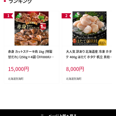
ランキング
赤身 カットステーキ肉 1kg (特製
大人気 訳あり 北海道産 冷凍 ホタ
甘だれ)（250g×4袋）【FF000FJ0
テ 400g ほたて ホタテ 帆立 貝柱
0】
海鮮 魚介類 刺身 大粒 天然 海鮮
15,000
円
8,000
円
ランキング 大人気 人気 おすすめ
訳あり ）
北海道別海町
北海道別海町
ページ上部へ戻る