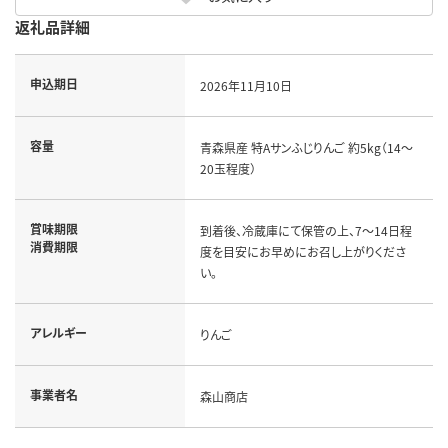
返礼品詳細
申込期日
2026年11月10日
容量
青森県産 特Aサンふじりんご 約5kg（14～
20玉程度）
賞味期限
到着後、冷蔵庫にて保管の上、7～14日程
消費期限
度を目安にお早めにお召し上がりくださ
い。
アレルギー
りんご
事業者名
森山商店