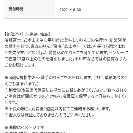
受付時間
9：00～16：30
【配送不可：沖縄県、離島】
津軽富士、岩木山を望む平川市は美味しいりんごの名産地！創業50年
の歴史を持つ、青森のりんご業者「森山商店」では、社長自ら園地まわ
りを欠かすことなく行い、愛情込めてりんごを育てています。センサーに
て糖度13度以上のものを選別しました。平川市ならではの良質なりん
ごをお届けします。
※5段階規格中2～3番手のりんごをお届けします。（サビ、葉形ありのり
んごも含まれます。）
※到着後冷蔵庫で保管しお早めにお召しあがりください。（食べきれな
い場合は新聞紙かラップで包み、冷蔵庫で保管すると日持ちしやすくな
ります。）
※不良の場合、到着後1週間以内にてご連絡をお願いします。
※蜜入りは保証しておりませんのでご了承ください。
※画像はイメージです。