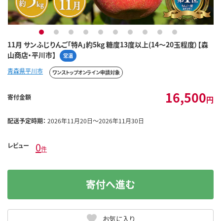
1
2
3
4
5
6
7
8
9
10
11月 サンふじりんご「特A」約5kg 糖度13度以上(14～20玉程度）【森
山商店・平川市】
常温
青森県平川市
ワンストップオンライン申請対象
16,500
寄付金額
円
配送予定時期：
2026年11月20日～2026年11月30日
0
レビュー
件
寄付へ進む
お気に入り