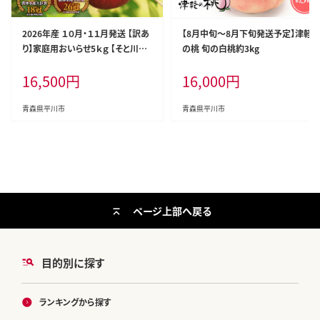
2026年産 １０月・１１月発送 【訳あ
【8月中旬～8月下旬発送予定】津軽
り】家庭用おいらせ5ｋｇ 【そと川り
の桃 旬の白桃約3kg
んご園・１０月・１１月・青森県産・平
16,500
円
16,000
円
川市・りんご・おいらせ・5ｋｇ・訳あ
り・家庭用】
青森県平川市
青森県平川市
ページ上部へ戻る
目的別に探す
ランキングから探す