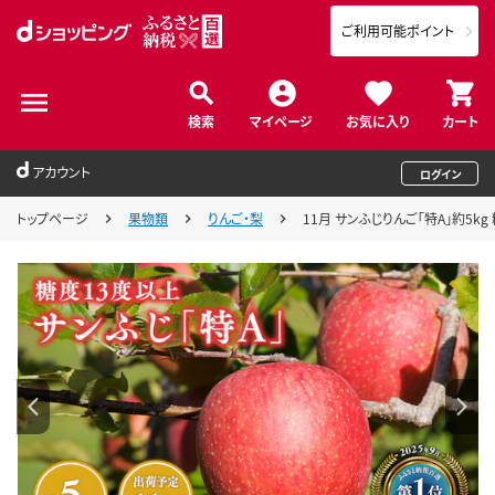
ご利用可能ポイント
検索
マイページ
お気に入り
カート
アカウント
ログイン
トップページ
果物類
りんご・梨
11月 サンふじりんご「特A」約5k