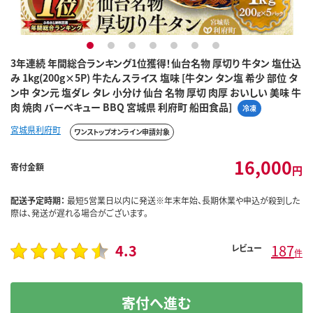
1
2
3
4
5
6
7
3年連続 年間総合ランキング1位獲得！仙台名物 厚切り 牛タン 塩仕込
み 1kg(200g×5P) 牛たん スライス 塩味 [牛タン タン塩 希少 部位 タ
ン中 タン元 塩ダレ タレ 小分け 仙台 名物 厚切 肉厚 おいしい 美味 牛
肉 焼肉 バーベキュー BBQ 宮城県 利府町 船田食品]
冷凍
宮城県利府町
ワンストップオンライン申請対象
16,000
寄付金額
円
配送予定時期：
最短5営業日以内に発送※年末年始、長期休業や申込が殺到した
際は、発送が遅れる場合がございます。
4.3
187
レビュー
件
寄付へ進む