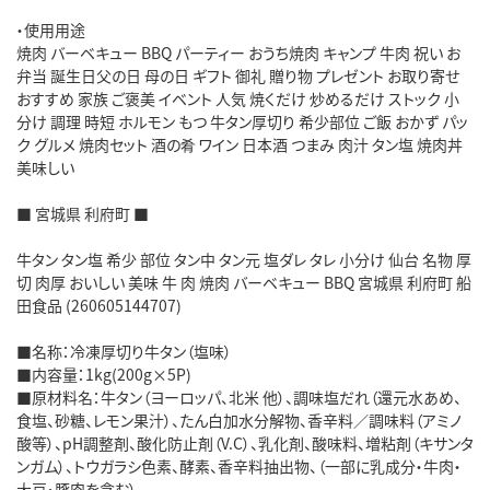
・使用用途
焼肉 バーベキュー BBQ パーティー おうち焼肉 キャンプ 牛肉 祝い お
弁当 誕生日父の日 母の日 ギフト 御礼 贈り物 プレゼント お取り寄せ
おすすめ 家族 ご褒美 イベント 人気 焼くだけ 炒めるだけ ストック 小
分け 調理 時短 ホルモン もつ 牛タン厚切り 希少部位 ご飯 おかず パッ
ク グルメ 焼肉セット 酒の肴 ワイン 日本酒 つまみ 肉汁 タン塩 焼肉丼
美味しい
■ 宮城県 利府町 ■
牛タン タン塩 希少 部位 タン中 タン元 塩ダレ タレ 小分け 仙台 名物 厚
切 肉厚 おいしい 美味 牛 肉 焼肉 バーベキュー BBQ 宮城県 利府町 船
田食品 (260605144707)
■名称：冷凍厚切り牛タン（塩味）
■内容量：1kg(200g×5P)
■原材料名：牛タン（ヨーロッパ、北米 他）、調味塩だれ（還元水あめ、
食塩、砂糖、レモン果汁）、たん白加水分解物、香辛料／調味料（アミノ
酸等）、pH調整剤、酸化防止剤（V.C）、乳化剤、酸味料、増粘剤（キサンタ
ンガム）、トウガラシ色素、酵素、香辛料抽出物、（一部に乳成分・牛肉・
大豆・豚肉を含む）