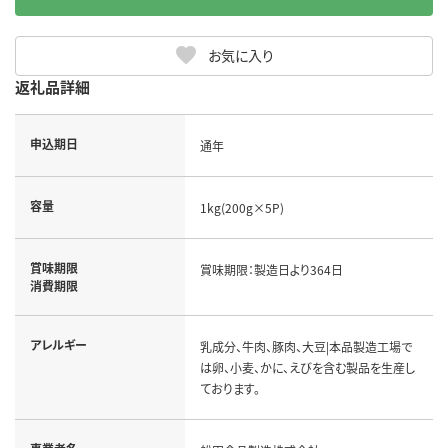
お気に入り
返礼品詳細
申込期日
通年
容量
1kg(200g×5P)
賞味期限
賞味期限：製造日より364日
消費期限
アレルギー
乳成分、牛肉、豚肉、大豆|本品製造工場で
は卵、小麦、かに、えびを含む製品を生産し
ております。