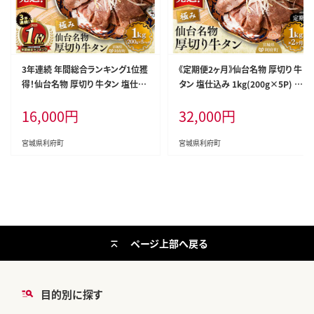
3年連続 年間総合ランキング1位獲
《定期便2ヶ月》仙台名物 厚切り 牛
得！仙台名物 厚切り 牛タン 塩仕込
タン 塩仕込み 1kg(200g×5P) 牛
み 1kg(200g×5P) 牛たん スライ
たん スライス 塩味 [牛タン タン塩
16,000
円
32,000
円
ス 塩味 [牛タン タン塩 希少 部位
希少 部位 タン中 タン元 塩ダレ タ
タン中 タン元 塩ダレ タレ 小分け
レ 小分け 仙台 名物 厚切 肉厚 お
仙台 名物 厚切 肉厚 おいしい 美味
いしい 美味 牛 肉 焼肉 バーベキュ
宮城県利府町
宮城県利府町
牛 肉 焼肉 バーベキュー BBQ 宮城
ー BBQ 宮城県 利府町 船田食品]
県 利府町 船田食品]
ページ上部へ戻る
目的別に探す