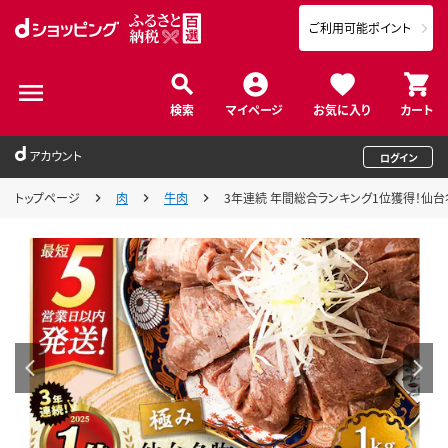
ご利用可能ポイント
検索
マイページ
お気に入り
カート
アカウント
ログイン
トップページ
肉
牛肉
3年連続 年間総合ランキング1位獲得！仙台名物 