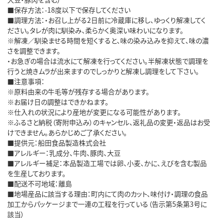
■保存方法：-18度以下で保存してください
■調理方法：・お召し上がる2日前に冷蔵庫に移し、ゆっくり解凍してく
ださい。タレが肉に馴染み、柔らかく奥深い味わいになります。
※解凍／馴染ませる時間を短くすると、味の染み込みを抑えて、味の濃
さを調整できます。
・お急ぎの場合は流水にて解凍を行ってください。半解凍状態で調理を
行うと焼きムラが出来ますのでしっかりと解凍し調理をして下さい。
■注意事項：
※原料由来の牛毛等が残存する場合があります。
※お届け日の調整はできかねます。
※仕入れの状況により産地が変更になる可能性があります。
※ふるさと納税（寄附申込み）のキャンセル、返礼品の変更・返品はお受
けできません。あらかじめご了承ください。
■提供元：船田食品製造株式会社
■アレルギー：乳成分、牛肉、豚肉、大豆
■アレルギー補足：本品製造工場では卵、小麦、かに、えびを含む製品
を生産しております。
■配送不可地域：離島
■地場産品に該当する理由：町内にて肉のカット、味付け・調理の食品
加工からパッケージまで一連の工程を行っている（告示第5条第3号に
該当）