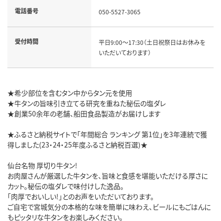
電話番号
050-5527-3065
受付時間
平日9:00～17:30（土日祝祭日はお休みを
いただいております）
★希少部位を含むタン中からタン元を使用
★牛タンの旨味引き立てる研究を重ねた秘伝の塩ダレ
★創業50余年の老舗、船田食品製造がお届けします
★ふるさと納税サイトで「年間総合 ランキング 第1位」を3年連続で獲
得しました(23・24・25年度ふるさと納税百選)★
仙台名物 厚切り牛タン!
お肉屋さんが厳選した牛タンを、旨味と食感を堪能いただける厚さに
カット。秘伝の塩ダレで味付けした逸品。
「肉厚でおいしい!」とのお声をいただいております。
ご自宅で宮城気分の本格的な味を簡単に味わえ、ビールにもごはんに
もピッタリな牛タンをお楽しみください。