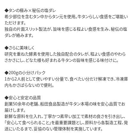
◆タンの極み×秘伝の塩ダレ
希少部位を含むタン中からタン元を使用。牛タンらしい食感をご堪能い
ただけます。
独自の片面スリット製法が、旨味を感じる程よい食感を生み、秘伝の塩
ダレが絡みます。
◆さらに美味しく
研究を重ねた酵素を使用した独自配合のタレが、程よい食感のやわら
さかさにし、どなた様も好まれる牛タンの旨味を感じる味付けに。
◆200gの小分けパック
1から2人前として使いやすい分量で、食べたい分だけ解凍でき、冷凍庫
内もかさばらないので便利。
◆安心と安定の品質
創業50余年の老舗、船田食品製造が牛タン本場の味を安心品質でお
届けします。
新鮮な原料を仕入れ、丁寧かつ素早い加工で素材の良さを引き出し、
「安心して食べられること」を最重要課題とし、原料から各製造工程、発
送にいたるまで、妥協のない管理体制を実施しています。