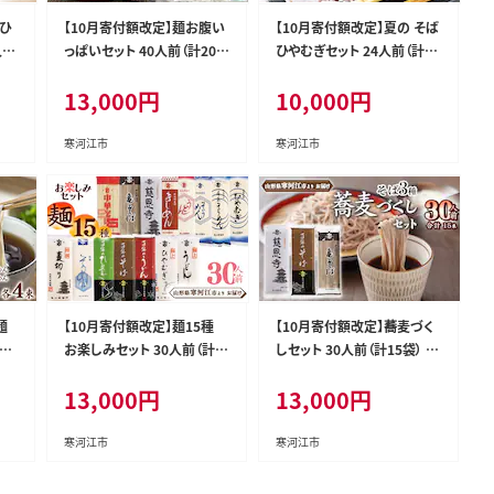
 ひ
【10月寄付額改定】麺お腹い
【10月寄付額改定】夏の そば
人前
っぱいセット 40人前（計20
ひやむぎセット 24人前（計12
やむ
束） 乾麺 そば うどん そうめ
束） 乾麺 そば 蕎麦 ひやむぎ
13,000
円
10,000
円
-K
ん ひやむぎ 麺 亀山製麺所
麺 亀山製麺所 010-F-KY0
013-F-KY006
10
寒河江市
寒河江市
麺
【10月寄付額改定】麺15種
【10月寄付額改定】蕎麦づく
6
お楽しみセット 30人前（計1
しセット 30人前（計15袋） そ
乾麺
5束）乾麺 亀山製麺所 麺 乾
ば3種 乾麺 亀山製麺所 麺
13,000
円
13,000
円
中華
麺 そば うどん そうめん 01
乾麺 蕎麦 そば 013-F-KY0
3-F-KY017
18
寒河江市
寒河江市