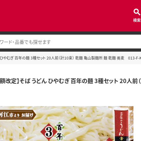
検索
やむぎ 百年の麺 3種セット 20人前（計10束） 乾麺 亀山製麺所 麺 乾麺 蕎麦 013-F-K
額改定】そば うどん ひやむぎ 百年の麺 3種セット 20人前（計