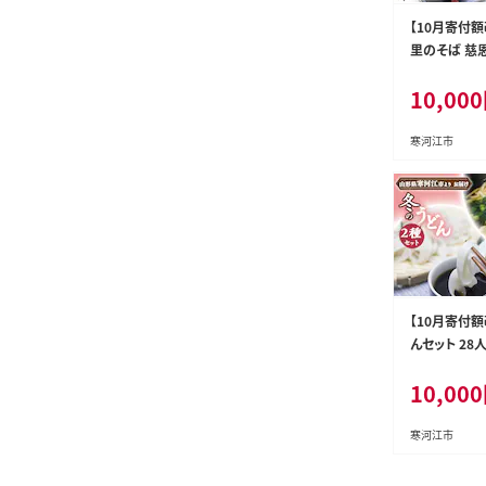
【10月寄付額
里のそば 慈恩
束） 乾麺 そば
10,000
製麺所 010-
寒河江市
【10月寄付額
んセット 28人
麺 うどん き
10,000
麺所 010-F-
寒河江市