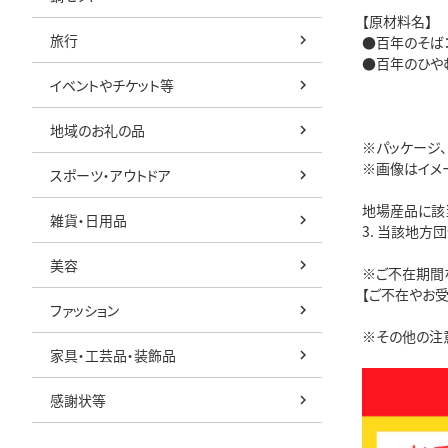
【原材料名】
旅行
●百年のそば
●百年のひや
イベントやチケット等
地域のお礼の品
※パッケージ
※画像はイメ
スポーツ・アウトドア
地場産品に該
雑貨・日用品
3. 当該地
美容
※ご不在期間
【ご不在やお
ファッション
※その他の注
家具・工芸品・装飾品
感謝状等