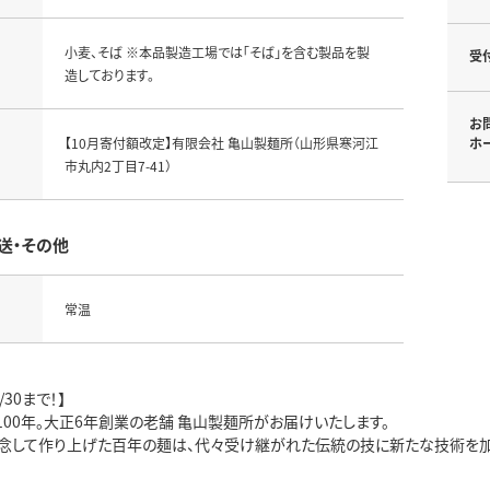
小麦、そば ※本品製造工場では「そば」を含む製品を製
受
造しております。
お
【10月寄付額改定】有限会社 亀山製麺所（山形県寒河江
ホ
市丸内2丁目7-41）
送・その他
常温
30まで！】
00年。大正6年創業の老舗 亀山製麺所がお届けいたします。
念して作り上げた百年の麺は、代々受け継がれた伝統の技に新たな技術を加