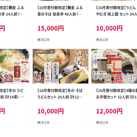
改定】蕎麦 ふる
【10月寄付額改定】蕎麦 ふる
【10月寄付額改定】うどん
寺 24人前（12
里のそば 慈恩寺 40人前（20
やむぎ 極上麺 セット 24
 蕎麦 麺 亀山
束） 乾麺 そば 蕎麦 麺 亀山
（計12束） 乾麺 うどん ひ
円
15,000
円
10,000
円
F-KY001
製麺所 015-F-KY003
ぎ 麺 亀山製麺所 010-F
Y004
寒河江市
寒河江市
改定】冬の うど
【10月寄付額改定】冬の そば
【10月寄付額改定】4種の
前（計14束） 乾
うどんセット 24人前（計12
お手軽セット 32人前（計1
しめん 麺 亀山製
束）乾麺 蕎麦 うどん 麺 亀山
束） 乾麺 亀山製麺所 麺 
円
10,000
円
12,000
円
KY012
製麺所 010-F-KY014
蕎麦 そうめん きしめん 
そば 012-F-KY016
寒河江市
寒河江市