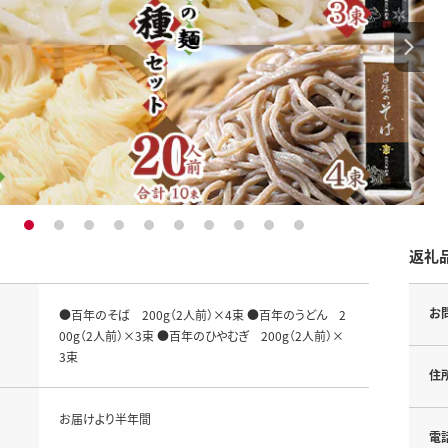
1
2
3
4
5
6
7
8
9
10
返礼
お
●百年のそば 200g（2人前）×4束 ●百年のうどん 2
00g（2人前）×3束 ●百年のひやむぎ 200g（2人前）×
3束
住
お届けより半年間
電