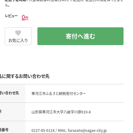
ん。
0
レビュー
件
寄付へ進む
お気に入り
品に関するお問い合わせ先
問い合わせ先
寒河江市ふるさと納税受付センター
所
山形県寒河江市大字八鍬字川原919-8
話番号
0237-85-0124 / MAIL: furusato@sagae-city.jp