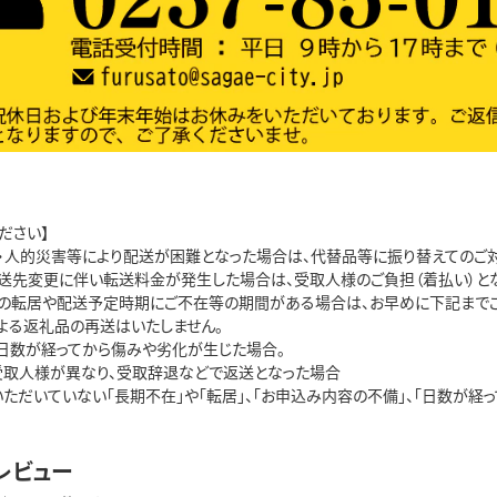
ださい】
・人的災害等により配送が困難となった場合は、代替品等に振り替えてのご対
送先変更に伴い転送料金が発生した場合は、受取人様のご負担（着払い）とな
の転居や配送予定時期にご不在等の期間がある場合は、お早めに下記までご
よる返礼品の再送はいたしません。
、日数が経ってから傷みや劣化が生じた場合。
受取人様が異なり、受取辞退などで返送となった場合
いただいていない「長期不在」や「転居」、「お申込み内容の不備」、「日数が
レビュー