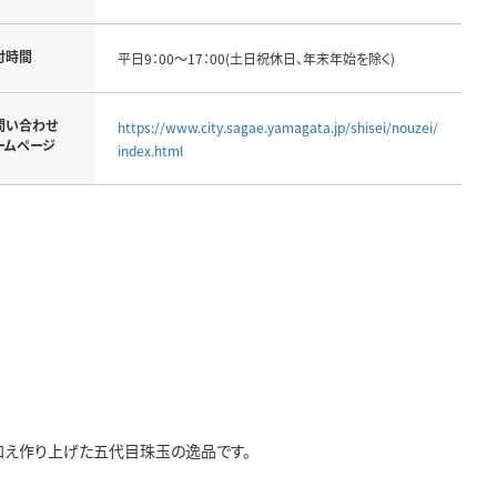
付時間
平日9：00～17：00(土日祝休日、年末年始を除く)
問い合わせ
https://www.city.sagae.yamagata.jp/shisei/nouzei/
ームページ
index.html
え作り上げた五代目珠玉の逸品です。