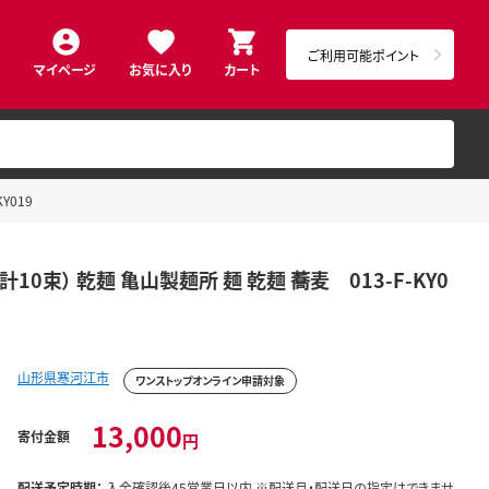
ご利用可能ポイント
マイページ
お気に入り
カート
Y019
10束） 乾麺 亀山製麺所 麺 乾麺 蕎麦 013-F-KY0
山形県寒河江市
ワンストップオンライン申請対象
13,000
寄付金額
円
配送予定時期：
入金確認後45営業日以内 ※配送月・配送日の指定はできませ