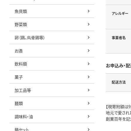
魚貝類
アレルギー
野菜類
卵（鶏、烏骨鶏等）
事業者名
お酒
飲料類
お申込み・配
菓子
配送方法
加工品等
麺類
【現寄附額は9/
地元で愛され1
調味料・油
創業百年を記
鍋セット