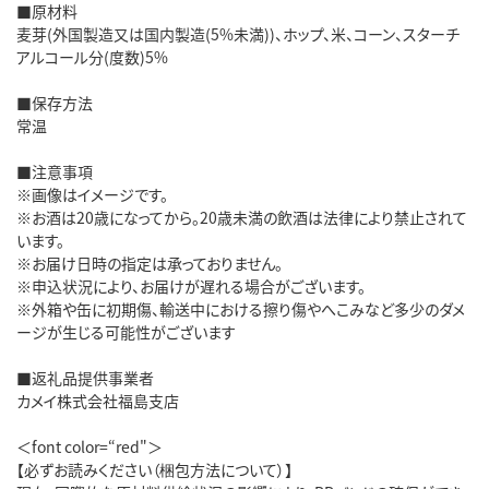
■原材料
麦芽(外国製造又は国内製造(5%未満))、ホップ、米、コーン、スターチ
アルコール分(度数)5%
■保存方法
常温
■注意事項
※画像はイメージです。
※お酒は20歳になってから。20歳未満の飲酒は法律により禁止されて
います。
※お届け日時の指定は承っておりません。
※申込状況により、お届けが遅れる場合がございます。
※外箱や缶に初期傷、輸送中における擦り傷やへこみなど多少のダメ
ージが生じる可能性がございます
■返礼品提供事業者
カメイ株式会社福島支店
＜font color=“red"＞
【必ずお読みください（梱包方法について）】