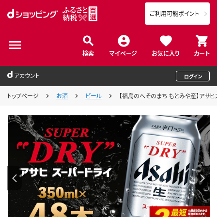
ご利用可能ポイント
検索
マイページ
お気に入り
カート
アカウント
ログイン
トップページ
お酒
ビール
【福島のへそのまち もとみや産】アサヒスーパ