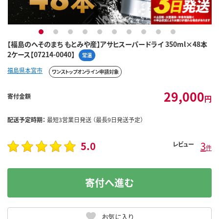
1
2
3
4
5
6
7
8
9
10
【福島のへそのまち もとみや産】アサヒスーパードライ 350ml×48本
2ケース【07214-0040】
常温
福島県本宮市
ワンストップオンライン申請対象
29,000
寄付金額
円
配送予定時期：
最短3営業日発送 （最長9日発送予定）
5.0
3
レビュー
件
寄付へ進む
お気に入り