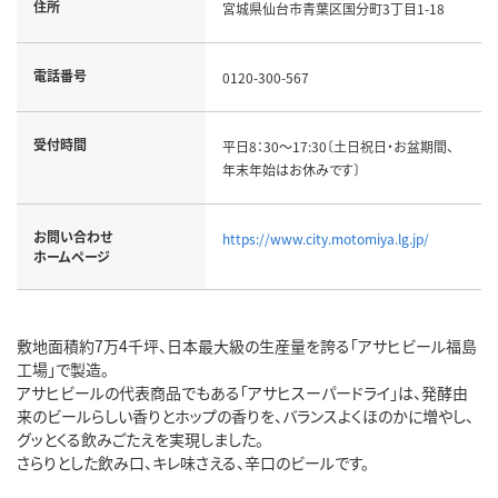
住所
宮城県仙台市青葉区国分町3丁目1-18
電話番号
0120-300-567
受付時間
平日8：30～17:30〔土日祝日・お盆期間、
年末年始はお休みです〕
お問い合わせ
https://www.city.motomiya.lg.jp/
ホームページ
敷地面積約7万4千坪、日本最大級の生産量を誇る「アサヒビール福島
工場」で製造。
アサヒビールの代表商品でもある「アサヒスーパードライ」は、発酵由
来のビールらしい香りとホップの香りを、バランスよくほのかに増やし、
グッとくる飲みごたえを実現しました。
さらりとした飲み口、キレ味さえる、辛口のビールです。