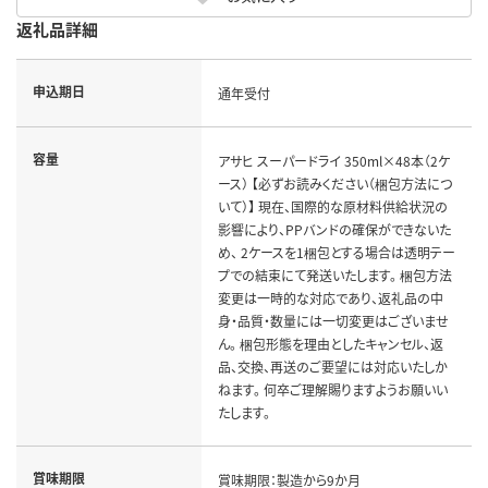
返礼品詳細
申込期日
通年受付
容量
アサヒ スーパードライ 350ml×48本（2ケ
ース） 【必ずお読みください（梱包方法につ
いて）】 現在、国際的な原材料供給状況の
影響により、PPバンドの確保ができないた
め、 2ケースを1梱包とする場合は透明テー
プでの結束にて発送いたします。 梱包方法
変更は一時的な対応であり、返礼品の中
身・品質・数量には一切変更はございませ
ん。 梱包形態を理由としたキャンセル、返
品、交換、再送のご要望には対応いたしか
ねます。 何卒ご理解賜りますようお願いい
たします。
賞味期限
賞味期限：製造から9か月