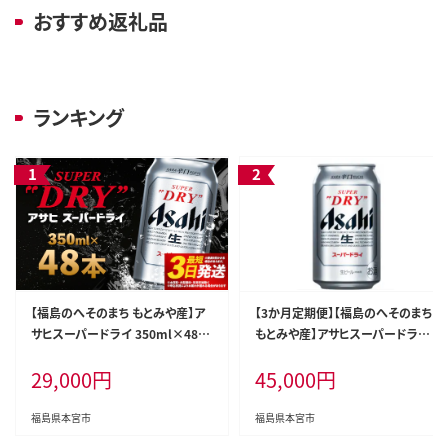
おすすめ返礼品
ランキング
【福島のへそのまち もとみや産】ア
【3か月定期便】【福島のへそのまち
サヒスーパードライ 350ml×48本
もとみや産】アサヒスーパードライ
2ケース【07214-0040】
350ml×24本【07214-0320】
29,000
円
45,000
円
福島県本宮市
福島県本宮市