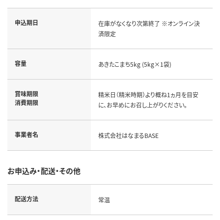
申込期日
在庫がなくなり次第終了 ※オンライン決
済限定
容量
あきたこまち5kg (5kg×1袋)
賞味期限
精米日（精米時期）より概ね1ヵ月を目安
消費期限
に、お早めにお召し上がりください。
事業者名
株式会社はなまるBASE
お申込み・配送・その他
配送方法
常温