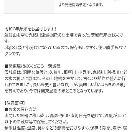
より発送開始予定となります。
令和7年産米をお届けします！
筑波山を望む鬼怒川流域の肥沃な土壌で育った、茨城県産のお米で
す。
5kg×1袋と小分けになっているので、保存もしやすく、使い勝手もバツ
グンです。
■関東屈指の米どころ 茨城県
茨城県は、温暖な気候と、久慈川、那珂川、小貝川、鬼怒川、利根川など
の水の潤いに恵まれ、その土地柄を生かして、古くより稲作が盛んに行
われてきました。長い歴史と豊かな風土が、美味しい「いばらきのお米」
を育んでおり、今では関東屈指の米どころとなっています。
【注意事項】
■お米の保存方法
密閉した容器に移し替え、高温・多湿・直射日光を避けて、温度が15℃
以下の冷蔵庫等で保管してください。
精米は温度、湿度、臭いなどの影響を受けやすく、保存の期間、場所、環