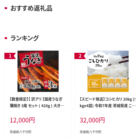
おすすめ返礼品
ランキング
【数量限定】【 訳アリ 】国産うなぎ
【スピード発送】コシヒカリ 20kg (5
蒲焼き 3尾 セット ( 420g ) 大きさ
kgx4袋) 令和7年産 茨城県産 こし
の不揃い タレ・山椒付き ウナギ 鰻
ひかり 白米 精米 茨城県 八千代町
12,000
円
32,000
円
ふぞろい 不揃い うな重 ひつまぶし
お米 米 [RA088yai]
人気 茨城 八千代町 ふるさと納税
冷凍 [SF951ya]
茨城県八千代町
茨城県八千代町