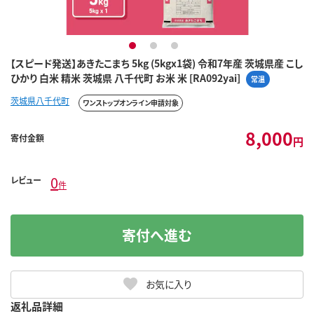
1
2
3
【スピード発送】あきたこまち 5kg (5kgx1袋) 令和7年産 茨城県産 こし
ひかり 白米 精米 茨城県 八千代町 お米 米 [RA092yai]
常温
茨城県八千代町
ワンストップオンライン申請対象
8,000
寄付金額
円
0
レビュー
件
寄付へ進む
お気に入り
返礼品詳細