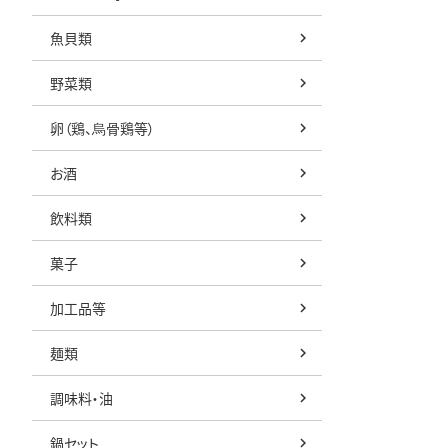
魚貝類
野菜類
卵（鶏、烏骨鶏等）
お酒
飲料類
菓子
加工品等
麺類
調味料・油
鍋セット