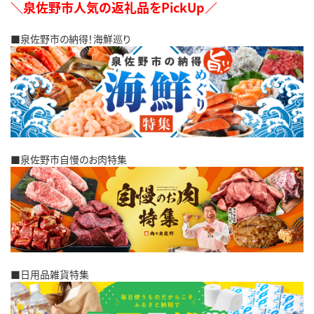
＼泉佐野市人気の返礼品をPickUp／
■泉佐野市の納得！海鮮巡り
■泉佐野市自慢のお肉特集
■日用品雑貨特集