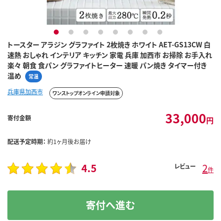
1
2
3
4
5
6
7
8
トースター アラジン グラファイト 2枚焼き ホワイト AET-GS13CW 白
速熱 おしゃれ インテリア キッチン 家電 兵庫 加西市 お掃除 お手入れ
楽々 朝食 食パン グラファイトヒーター 速暖 パン焼き タイマー付き
温め
常温
兵庫県加西市
ワンストップオンライン申請対象
33,000
寄付金額
円
配送予定時期：
約1ヶ月後お届け
4.5
2
レビュー
件
寄付へ進む