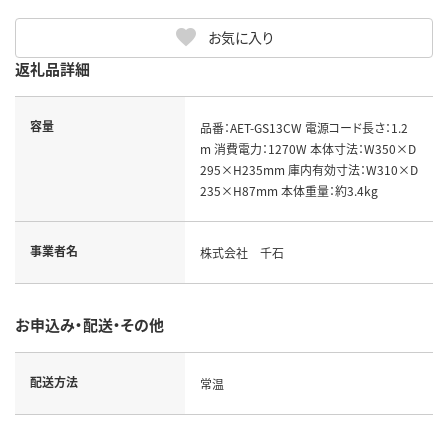
お気に入り
返礼品詳細
容量
品番：AET-GS13CW 電源コード長さ：1.2
m 消費電力：1270W 本体寸法：W350×D
295×H235mm 庫内有効寸法：W310×D
235×H87mm 本体重量：約3.4kg
事業者名
株式会社 千石
お申込み・配送・その他
配送方法
常温