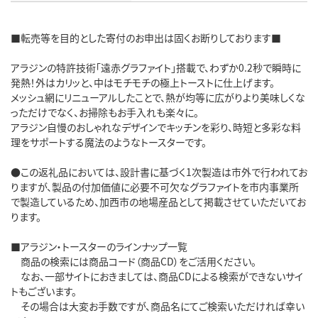
■転売等を目的とした寄付のお申出は固くお断りしております■
アラジンの特許技術「遠赤グラファイト」搭載で、わずか0.2秒で瞬時に
発熱！外はカリッと、中はモチモチの極上トーストに仕上げます。
メッシュ網にリニューアルしたことで、熱が均等に広がりより美味しくな
っただけでなく、お掃除もお手入れも楽々に。
アラジン自慢のおしゃれなデザインでキッチンを彩り、時短と多彩な料
理をサポートする魔法のようなトースターです。
●この返礼品においては、設計書に基づく1次製造は市外で行われてお
りますが、製品の付加価値に必要不可欠なグラファイトを市内事業所
で製造しているため、加西市の地場産品として掲載させていただいてお
ります。
■アラジン・トースターのラインナップ一覧
商品の検索には商品コード（商品CD）をご活用ください。
なお、一部サイトにおきましては、商品CDによる検索ができないサイ
トもございます。
その場合は大変お手数ですが、商品名にてご検索いただければ幸い