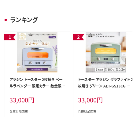
ランキング
アラジン トースター 2枚焼き ペー
トースター アラジン グラファイト 2
ルラベンダー 限定カラー 数量限定
枚焼き グリーン AET-GS13CG 緑
グラファイト おしゃれ インテリア
速熱 おしゃれ インテリア キッチン
33,000
円
33,000
円
キッチン 家電 調理 朝食 パン 調理
家電 兵庫 加西市 朝食 食パン グラ
家電 キッチン家電 時短 お手入れ
ファイトヒーター 速暖 パン焼き タ
簡単 AET-GS13D(V) 新生活 一人
イマー付き 温め サクサク カリカリ
兵庫県加西市
兵庫県加西市
暮らし
トースト