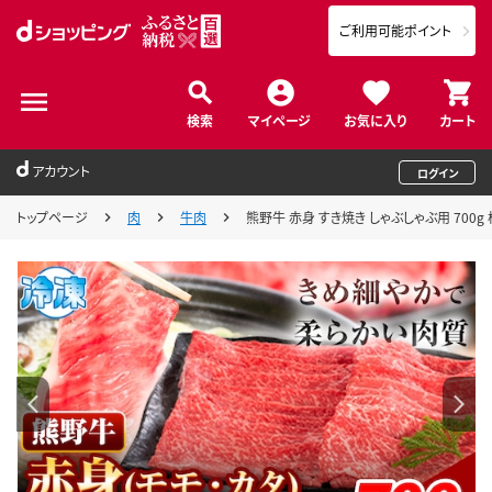
ご利用可能ポイント
検索
マイページ
お気に入り
カート
アカウント
ログイン
トップページ
肉
牛肉
熊野牛 赤身 すき焼き しゃぶしゃぶ用 700g 株