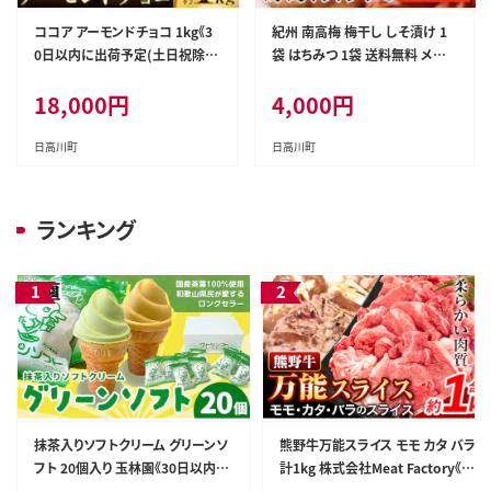
ココア アーモンドチョコ 1kg《3
紀州 南高梅 梅干し しそ漬け 1
0日以内に出荷予定(土日祝除
袋 はちみつ 1袋 送料無料 メー
く)》和歌山県 日高川町 送料無
ル便 ご家庭用 無選別 《30日以
18,000
円
4,000
円
料 スイーツ デザート お菓子 お
内に出荷予定(土日祝除く)》和歌
やつ チョコ アーモンド アーモン
山県 日高川町 しそ梅 はちみつ
ドチョコ ココア---wfn_cwlocal
梅---iwfn_wlocal19_30d_25_
日高川町
日高川町
_30d_26_18000_1000g---
4000_440g---
ランキング
抹茶入りソフトクリーム グリーンソ
熊野牛万能スライス モモ カタ バラ
フト 20個入り 玉林園《30日以内に
計1kg 株式会社Meat Factory《30
出荷予定(土日祝除く)》 和歌山県
日以内に出荷予定(土日祝除く)》和