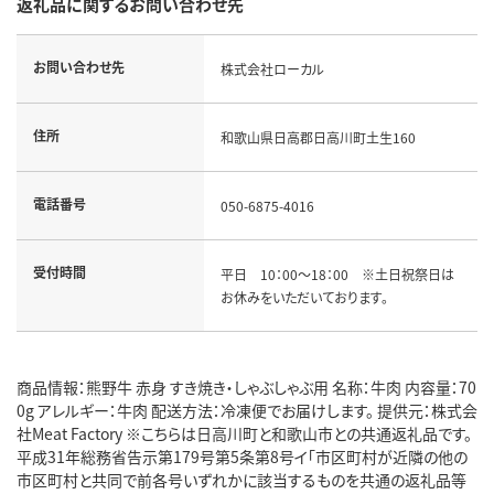
返礼品に関するお問い合わせ先
お問い合わせ先
株式会社ローカル
住所
和歌山県日高郡日高川町土生160
電話番号
050-6875-4016
受付時間
平日 10：00～18：00 ※土日祝祭日は
お休みをいただいております。
商品情報：熊野牛 赤身 すき焼き・しゃぶしゃぶ用 名称：牛肉 内容量：70
0g アレルギー：牛肉 配送方法：冷凍便でお届けします。 提供元：株式会
社Meat Factory ※こちらは日高川町と和歌山市との共通返礼品です。
平成31年総務省告示第179号第5条第8号イ「市区町村が近隣の他の
市区町村と共同で前各号いずれかに該当するものを共通の返礼品等