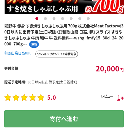
1
2
3
4
5
6
7
熊野牛 赤身 すき焼き しゃぶしゃぶ用 700g 株式会社Meat Factory《3
0日以内に出荷予定(土日祝除く)》和歌山県 日高川町 スライス すきや
き しゃぶしゃぶ 牛肉 和牛 牛 送料無料---wshg_fmfy15_30d_24_20
000_700g---
冷凍
和歌山県日高川町
ワンストップオンライン申請対象
20,000
寄付金額
円
配送予定時期：
30日以内に出荷予定(土日祝除く)
5.0
1
レビュー
件
寄付へ進む