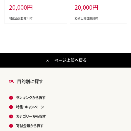
20,000
円
20,000
円
日高川町 抹茶 ソフト ソフトクリー
歌山県 日高川町 送料無料 牛肉 肉
ム アイス スイーツ 20個 冷凍 送料
スライス 冷凍---wshg_fmfy6_30
無料---wshg_fgyr6_30d_26_200
d_24_20000_1kg---
和歌山県日高川町
和歌山県日高川町
00_20p---
ページ上部へ戻る
目的別に探す
ランキングから探す
特集・キャンペーン
カテゴリーから探す
寄付金額から探す