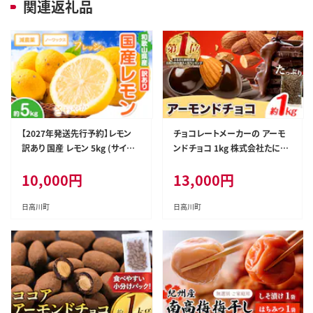
関連返礼品
【2027年発送先行予約】レモン
チョコレートメーカーの アーモ
訳あり 国産 レモン 5kg (サイズ
ンドチョコ 1kg 株式会社たにぐ
混合) ノーワックス 減農薬 どの
ち《90日以内に出荷予定(土日祝
10,000
円
13,000
円
坂果樹園《2027年2月上旬-5月
除く)》和歌山県 日高川町 スイー
末頃出荷》 和歌山県 日高川町
ツ デザート お菓子 おやつ チョ
レモン れもん 檸檬 家庭用 旬 新
コ アーモンド 送料無料 アーモ
日高川町
日高川町
鮮 果物 柑橘 フルーツ 訳あり 大
ンドチョコ---wshg_ctng11_90
容量 Lemon remon 送料無料-
d_24_13000_1kg---
--wshg_248_ac25_23_10000
_5kg---