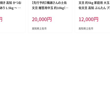
焼き 高知 かつお
【先行予約】楠瀬さんの土佐
文旦 約5kg 家庭用 大玉
り 1.5kg ～ 2.
文旦 贈答用中玉 約10kg〈2
佐文旦 高知 ぶんたん ブ
付き 単品 定期便
027年2月15日～2027年4
ン 期間限定 数量限定 3
円
20,000
円
12,000
円
かつおたたき 藁焼
月5日発送〉期間限定 高知
イズ 8～9個 果物 柑橘 
鰹タタキ 鰹たたき
土佐 文旦 ぶんたん ブンタン
ーツ 高知県産 家庭用 
外 鰹 刺身 刺し
柑橘 みかん 果物 10キロ 2L
宅用 傷 美味しい
高知県土佐市
高知県土佐市
海鮮 わら焼き 冷
サイズ 20～25玉 フルーツ
高知 個包装 おつ
旬【まる庄果樹園】[BQAF00
 晩ごはん 惣菜
6]
税 返礼品 高知県
海鮮丼 8000円 わ