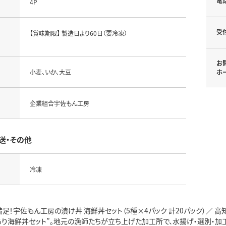
電
4P
受
【賞味期限】 製造日より60日（要冷凍）
お
小麦、いか、大豆
ホ
企業組合宇佐もん工房
送・その他
冷凍
満足！宇佐もん工房の漬け丼 海鮮丼セット（5種×4パック 計20パック）／
あり海鮮丼セット”。地元の漁師たちが立ち上げた加工所で、水揚げ・選別・加工