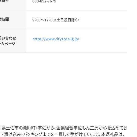
話番号
088-852-7679
付時間
9：00～17：00（土日祝日除く）
問い合わせ
https://www.city.tosa.lg.jp/
ームページ
 高知県土佐市の漁師町・宇佐から、企業組合宇佐もん工房が心を込めてお
・漬け込み・パッキングまでを一貫して手がけています。 本返礼品は、