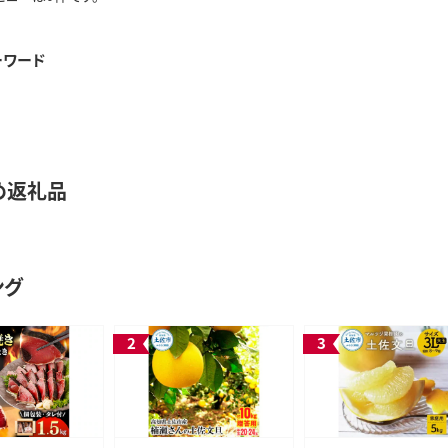
ーワード
め返礼品
ング