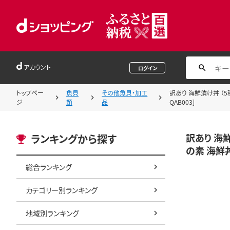
アカウント
ログイン
トップペー
魚貝
その他魚貝・加工
訳あり 海鮮漬け丼 （5
ジ
類
品
QAB003]
訳あり 海鮮
ランキングから探す
の素 海鮮丼
総合ランキング
カテゴリー別ランキング
地域別ランキング