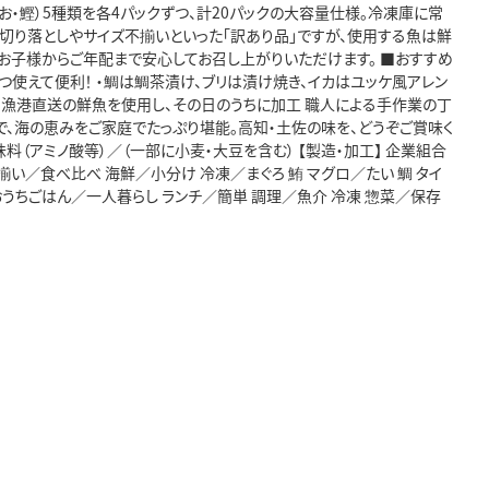
かつお・鰹）5種類を各4パックずつ、計20パックの大容量仕様。冷凍庫に常
切り落としやサイズ不揃いといった「訳あり品」ですが、使用する魚は鮮
お子様からご年配まで安心してお召し上がりいただけます。 ■おすすめ
つ使えて便利！ ・鯛は鯛茶漬け、ブリは漬け焼き、イカはユッケ風アレン
 漁港直送の鮮魚を使用し、その日のうちに加工 職人による手作業の丁
で、海の恵みをご家庭でたっぷり堪能。高知・土佐の味を、どうぞご賞味く
調味料（アミノ酸等）／（一部に小麦・大豆を含む） 【製造・加工】 企業組合
揃い／食べ比べ 海鮮／小分け 冷凍／まぐろ 鮪 マグロ／たい 鯛 タイ
 おうちごはん／一人暮らし ランチ／簡単 調理／魚介 冷凍 惣菜／保存