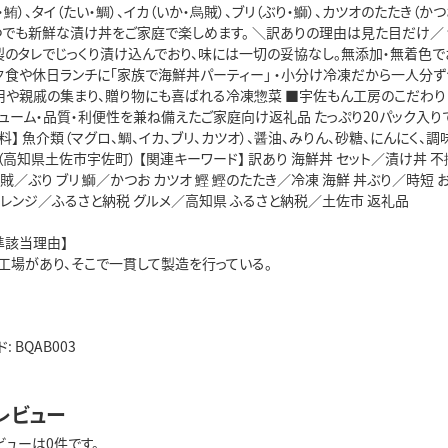
・鮪）、タイ（たい・鯛）、イカ（いか・烏賊）、ブリ（ぶり・鰤）、カツオのたたき（
つでも新鮮な漬け丼をご家庭で楽しめます。 ＼訳ありの理由は見た目だけ／ 
製のタレでじっくり漬け込んでおり、味には一切の妥協なし。無添加・無着色で
夕食や休日ランチに「家族で海鮮丼パーティー」 ・小分け冷凍だから一人分ず
客用や親戚の集まり、贈り物にも喜ばれる冷凍惣菜 ■宇佐もん工房のこだわり
リューム・品質・利便性を兼ね備えたご家庭向け返礼品 たっぷり20パック入り
材料】 魚介類（マグロ、鯛、イカ、ブリ、カツオ）、醤油、みりん、砂糖、にんにく、
高知県土佐市宇佐町） 【関連キーワード】 訳あり 海鮮丼 セット／漬け丼 不
烏賊／ぶり ブリ 鰤／かつお カツオ 鰹 鰹のたたき／冷凍 海鮮 丼ぶり／時短
アレンジ／ふるさと納税 グルメ／高知県 ふるさと納税／土佐市 返礼品
準該当理由】
工場があり、そこで一貫して製造を行っている。
 BQAB003
レビュー
ビューは0件です。