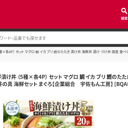
検索
種×各4P） セット マグロ 鯛 イカ ブリ 鰹のたたき 漬け丼 海鮮丼 漬け づけ丼 国産 
漬け丼 （5種×各4P） セット マグロ 鯛 イカ ブリ 鰹のた
の具 海鮮セット まぐろ【企業組合 宇佐もん工房】 [BQAB