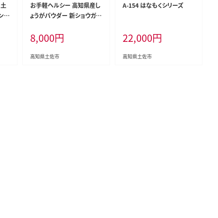
 土
お手軽ヘルシー 高知県産し
A-154 はなもくシリーズ
ンタ
ょうがパウダー 新ショウガ 3
Lサ
0g×4袋セット / 生姜パウダ
8,000
円
22,000
円
フル
ー 国産 しょうが ショウガ 粉
ご自
末しょうが 野菜パウダー 料
理 お菓子づくり【カトレア】
高知県土佐市
高知県土佐市
[BQBC003]