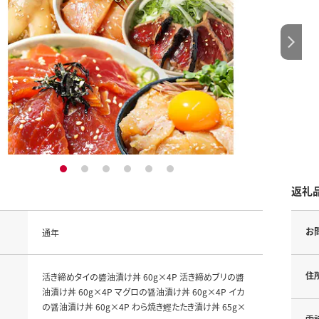
1
2
3
4
5
6
返礼
お
通年
住
活き締めタイの醬油漬け丼 60g×4P 活き締めブリの醬
油漬け丼 60g×4P マグロの醤油漬け丼 60g×4P イカ
の醤油漬け丼 60g×4P わら焼き鰹たたき漬け丼 65g×