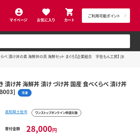
ご利用可能ポイント
マイページ
お気に入り
カート
食べくらべ 漬け丼の素 海鮮丼の具 海鮮セット まぐろ【企業組合 宇佐もん工房】 [B
たき 漬け丼 海鮮丼 漬け づけ丼 国産 食べくらべ 漬け丼
003]
冷凍
高知県土佐市
ワンストップオンライン申請対象
28,000
寄付金額
円