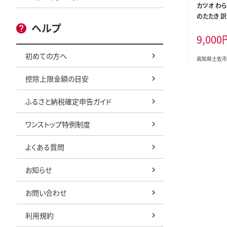
カツオ わら
のたたき 訳あ
ヘルプ
5kg タレ
9,000
かつお 鰹 
き 訳アリ 
初めての方へ
不揃い 規格
高知県土佐市
身 さしみ 
控除上限金額の目安
凍 小分け 
まみ おかず
ふるさと納税確定申告ガイド
ふるさと納
高知 刺身 
けあり
ワンストップ特例制度
よくある質問
お知らせ
お問い合わせ
利用規約