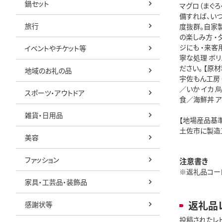
鍋セット
マグロ（まぐろ
備すれば、い
旅行
度抜群。自家
の楽しみ方 ・
ジにも ・来
イベントやチケット等
寧な処理 ボ
ださい。 【原
地域のお礼の品
宇佐もん工房（
／いか イカ 
スポーツ・アウトドア
食／海鮮丼 
雑貨・日用品
【地場産品基
土佐市に製造
美容
ファッション
注意書き
※返礼品コード:
家具・工芸品・装飾品
返礼品
感謝状等
投稿されたレ