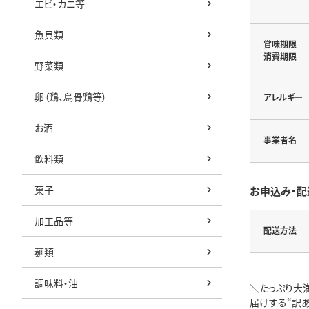
エビ・カニ等
魚貝類
賞味期限
消費期限
野菜類
卵（鶏、烏骨鶏等）
アレルギー
お酒
事業者名
飲料類
菓子
お申込み・配
加工品等
配送方法
麺類
調味料・油
＼たっぷり大
届けする“訳