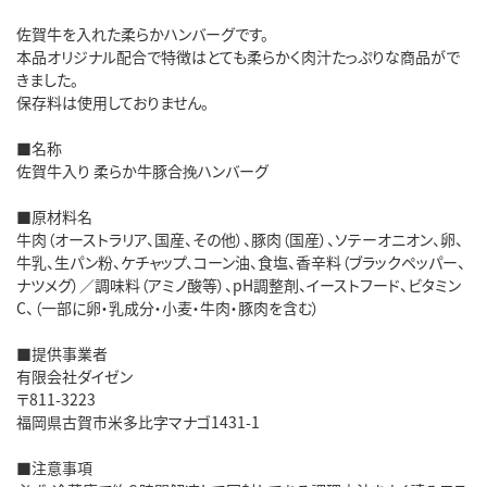
佐賀牛を入れた柔らかハンバーグです。
本品オリジナル配合で特徴はとても柔らかく肉汁たっぷりな商品がで
きました。
保存料は使用しておりません。
■名称
佐賀牛入り 柔らか牛豚合挽ハンバーグ
■原材料名
牛肉（オーストラリア、国産、その他）、豚肉（国産）、ソテーオニオン、卵、
牛乳、生パン粉、ケチャップ、コーン油、食塩、香辛料（ブラックペッパー、
ナツメグ）／調味料（アミノ酸等）、pH調整剤、イーストフード、ビタミン
C、（一部に卵・乳成分・小麦・牛肉・豚肉を含む）
■提供事業者
有限会社ダイゼン
〒811-3223
福岡県古賀市米多比字マナゴ1431-1
■注意事項