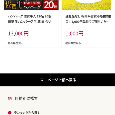
ハンバーグ 佐賀牛入 120g 20個
返礼品なし 福岡県古賀市応援寄附
総菜 生ハンバーグ 牛 豚 肉 合い挽
金 ( 1,000円単位でご寄附いただ
き 小分け 簡単調理 肉汁たっぷり
けます) 古賀市 寄附
13,000
円
1,000
円
牛豚合挽 ジューシー 柔らかい 夕
飯 おかず 贅沢 グルメ 九州 古賀市
福岡県古賀市
福岡県古賀市
ページ上部へ戻る
目的別に探す
ランキングから探す