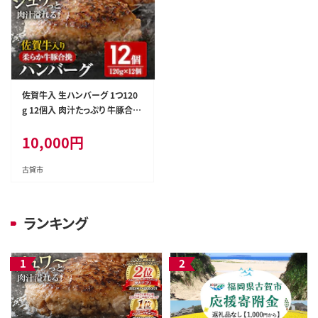
佐賀牛入 生ハンバーグ 1つ120
g 12個入 肉汁たっぷり 牛豚合挽
ハンバーグ 柔らかい 肉 牛 ジュ
10,000
円
ーシー 夕飯 おかず 小分け 贅沢
グルメ 九州 古賀市
古賀市
ランキング