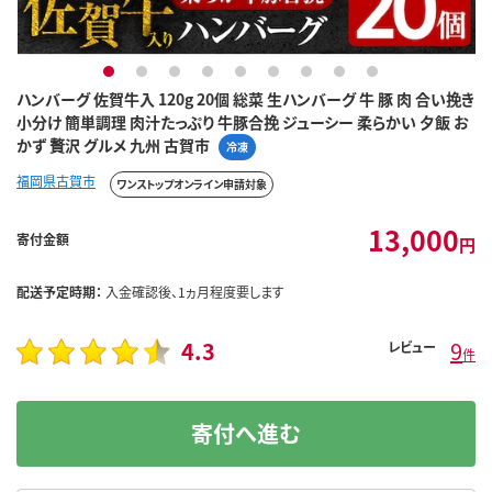
1
2
3
4
5
6
7
8
9
ハンバーグ 佐賀牛入 120g 20個 総菜 生ハンバーグ 牛 豚 肉 合い挽き
小分け 簡単調理 肉汁たっぷり 牛豚合挽 ジューシー 柔らかい 夕飯 お
かず 贅沢 グルメ 九州 古賀市
冷凍
福岡県古賀市
ワンストップオンライン申請対象
13,000
寄付金額
円
配送予定時期：
入金確認後、1ヵ月程度要します
4.3
9
レビュー
件
寄付へ進む