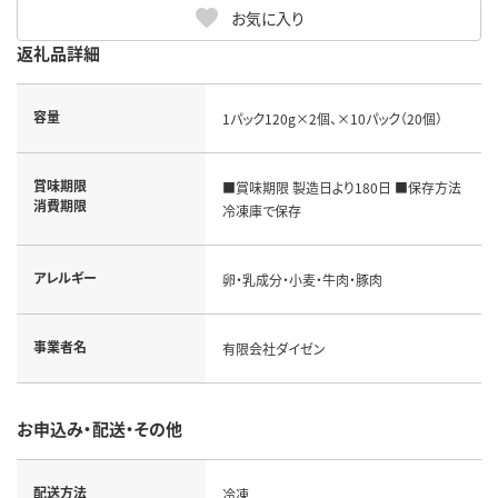
お気に入り
返礼品詳細
容量
1パック120g×2個、×10パック（20個）
賞味期限
■賞味期限 製造日より180日 ■保存方法
消費期限
冷凍庫で保存
アレルギー
卵・乳成分・小麦・牛肉・豚肉
事業者名
有限会社ダイゼン
お申込み・配送・その他
配送方法
冷凍