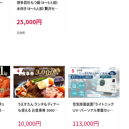
～
博多若杉もつ鍋（4～5人前）
水炊き（4～5人前）贅沢セッ
ト
25,000
円
志免町
子1
うえすたん ランチもディナー
空気除菌装置「ライトニック
取り
も使える お食事券 3000円
ＵＶ・パーソナル車載セット」
け
分 （1000円×3枚） お食事
（白） UV パーソナル 車 車載
10,000
円
113,000
円
いこ
券 納税 支援品 返礼品 支援
小型 コンパクト 卓上 除菌
福岡
返礼 お礼の品 チケット 券
ウイルス 対策 脱臭 PM2.5