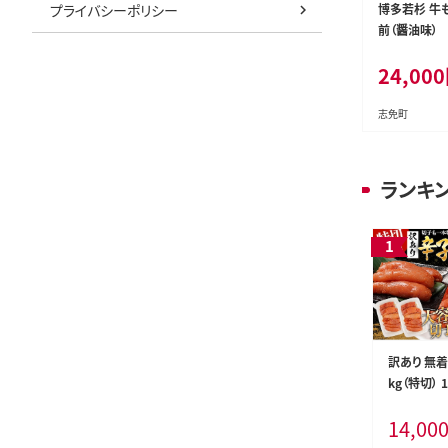
プライバシーポリシー
博多若杉 牛も
前（醤油味）
24,000
志免町
ランキ
訳あり 無
kg（特切） 
寄せ 小分け
14,00
あり 切れ子
お取り寄せ