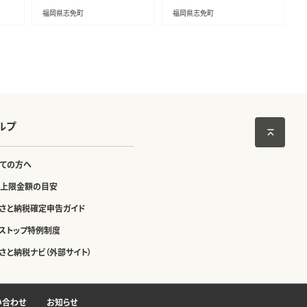
用
お食事券 食事券 ディナー
花粉 日本製 オフィス デスク
福岡県志免町
福岡県志免町
食事 レストランチケット 夕
ハウスダスト 福岡 志免
食 美味しい おいしい
ルプ
ての方へ
上限金額の目安
さと納税確定申告ガイド
ストップ特例制度
さと納税ナビ（外部サイト）
い合わせ
お知らせ