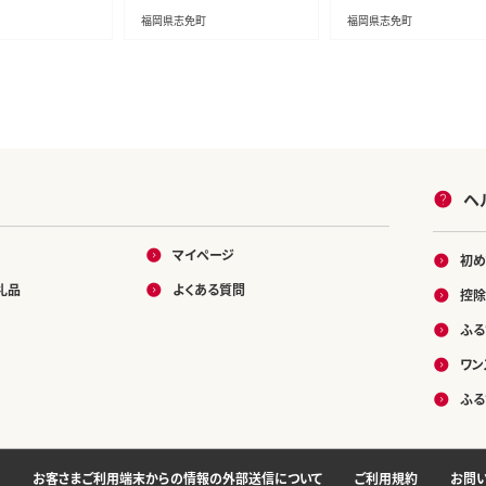
ト 海鮮 業務用
お土産 ギフト 海鮮 業務
福岡県志免町
福岡県志免町
ACCP認定
たっぷり HACCP認定
ヘ
マイページ
初め
礼品
よくある質問
控除
ふる
ワン
ふる
お客さまご利用端末からの情報の外部送信について
ご利用規約
お問