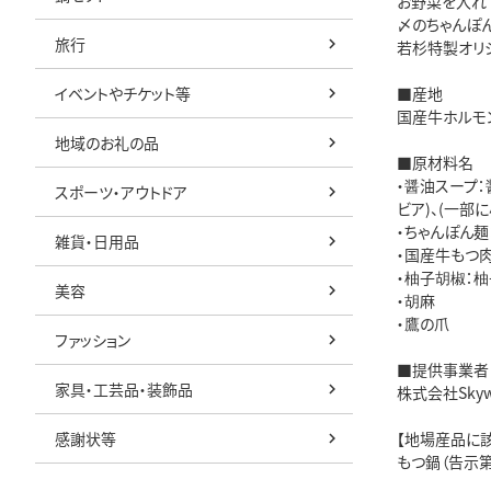
お野菜を入れ
〆のちゃんぽ
旅行
若杉特製オリ
イベントやチケット等
■産地
国産牛ホルモ
地域のお礼の品
■原材料名
・醤油スープ：
スポーツ・アウトドア
ビア)、(一部
・ちゃんぽん麺
雑貨・日用品
・国産牛もつ
・柚子胡椒：
美容
・胡麻
・鷹の爪
ファッション
■提供事業者
家具・工芸品・装飾品
株式会社Skyw
感謝状等
【地場産品に
もつ鍋（告示第