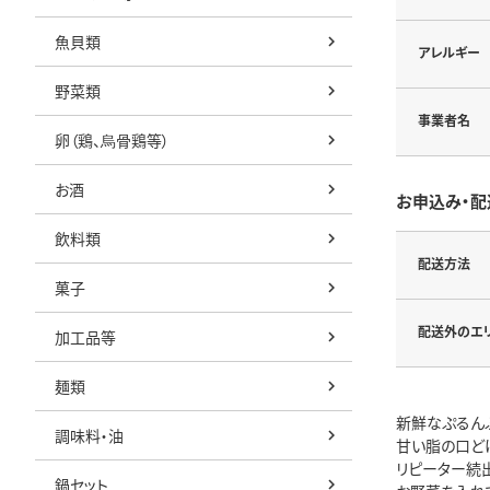
魚貝類
アレルギー
野菜類
事業者名
卵（鶏、烏骨鶏等）
お酒
お申込み・配
飲料類
配送方法
菓子
配送外のエ
加工品等
麺類
新鮮なぷるん
調味料・油
甘い脂の口ど
リピーター続
鍋セット