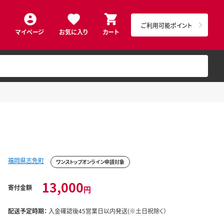
ご利用可能ポイント
マイページ
お気に入り
カート
福岡県志免町
ワンストップオンライン申請対象
13,000
寄付金額
円
配送予定時期：
入金確認後45営業日以内発送(※土日祝除く）