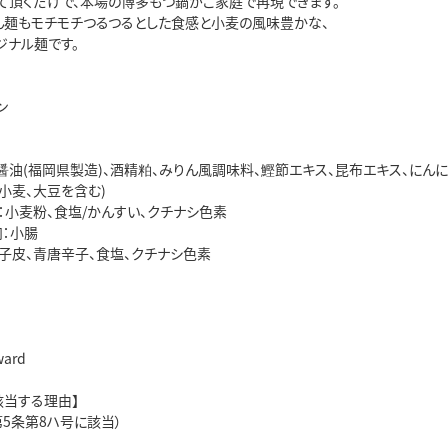
て頂くだけで、本場の博多もつ鍋がご家庭で再現できます。
ん麺もモチモチつるつるとした食感と小麦の風味豊かな、
ジナル麺です。
ン
醤油(福岡県製造)、酒精粕、みりん風調味料、鰹節エキス、昆布エキス、にんに
に小麦、大豆を含む)
：小麦粉、食塩/かんすい、クチナシ色素
肉：小腸
柚子皮、青唐辛子、食塩、クチナシ色素
ard
該当する理由】
5条第8ハ号に該当）