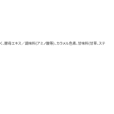
く、酵母エキス／調味料(アミノ酸等)、カラメル色素、甘味料(甘草、ステ