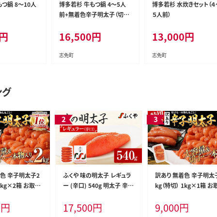
つ鍋 8～10人
博多若杉 牛もつ鍋 4～5人
博多若杉 水炊きセット（４
前+無着色辛子明太子（切れ
５人前）
子） 500g 博多グルメ
円
16,500
円
13,000
円
志免町
志免町
ング
着色 辛子明太子2
ふくや 味の明太子 レギュラ
訳あり 無着色 辛子明太
1kg×2箱 お取り
ー (辛口) 540g 明太子 辛子
kg（特切） 1kg×1箱 お
 白ワイン わけ
明太子 福岡 ギフト 贈り物
寄せ 小分け 白ワイン わ
0
円
17,500
円
9,000
円
 切子 めんたいこ
送料無料
あり 切れ子 切子 めんた
グルメ 博多 福岡
お取り寄せグルメ 博多 