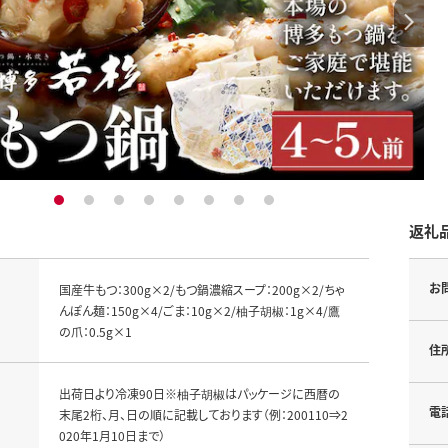
1
2
3
4
5
6
7
8
返礼
お
国産牛もつ：300g×2/もつ鍋濃縮スープ：200g×2/ちゃ
んぽん麺：150g×4/ごま：10g×2/柚子胡椒：1g×4/鷹
の爪：0.5g×1
住
出荷日より冷凍90日※柚子胡椒はパッケージに西暦の
電
末尾2桁、月、日の順に記載しております（例：200110⇒2
020年1月10日まで）