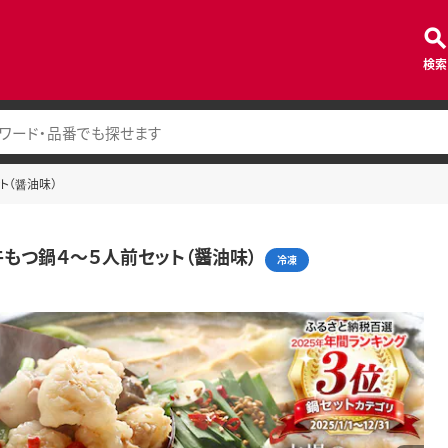
検索
ト（醤油味）
もつ鍋４～５人前セット（醤油味）
冷凍