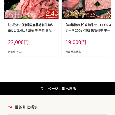
【小分けで便利】国産黒毛和牛切り
【A4等級以上】宮崎牛サーロインス
落とし 2.4kg（ 国産 牛 牛肉 黒毛和
テーキ 200g×3枚 黒毛和牛 牛肉
牛 切り落とし 真空 小分け 冷凍 宮
霜降り サーロイン 内閣総理大臣賞
23,000
円
19,000
円
崎県 小林市 ）
4大会連続受賞
宮崎県小林市
宮崎県小林市
ページ上部へ戻る
目的別に探す