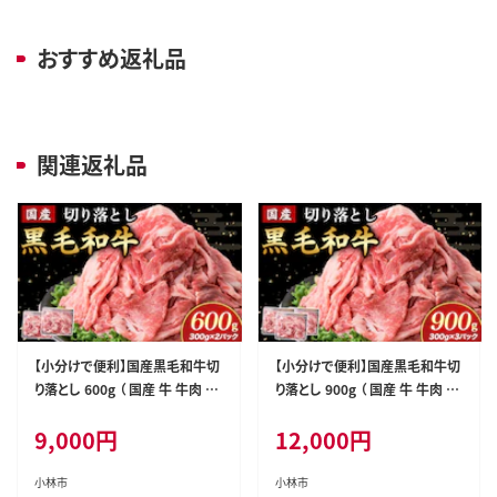
おすすめ返礼品
関連返礼品
【小分けで便利】国産黒毛和牛切
【小分けで便利】国産黒毛和牛切
り落とし 600g （ 国産 牛 牛肉 黒
り落とし 900g （ 国産 牛 牛肉 黒
毛和牛 切り落とし 真空 小分け
毛和牛 切り落とし 真空 小分け
9,000
円
12,000
円
冷凍 宮崎県 小林市 ）
冷凍 宮崎県 小林市 ）
小林市
小林市