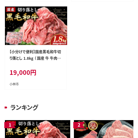
【小分けで便利】国産黒毛和牛切
り落とし 1.8kg （ 国産 牛 牛肉
黒毛和牛 切り落とし 真空 小分
19,000
円
け 冷凍 宮崎県 小林市 ）
小林市
ランキング