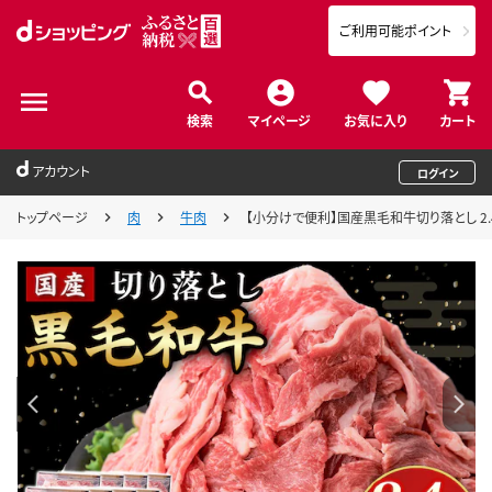
ご利用可能ポイント
検索
マイページ
お気に入り
カート
アカウント
ログイン
トップページ
肉
牛肉
【小分けで便利】国産黒毛和牛切り落とし 2.4