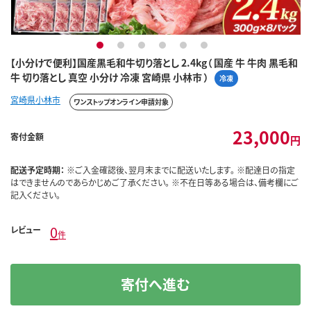
1
2
3
4
5
6
【小分けで便利】国産黒毛和牛切り落とし 2.4kg（ 国産 牛 牛肉 黒毛和
牛 切り落とし 真空 小分け 冷凍 宮崎県 小林市 ）
冷凍
宮崎県小林市
ワンストップオンライン申請対象
23,000
寄付金額
円
配送予定時期：
※ご入金確認後、翌月末までに配送いたします。 ※配達日の指定
はできませんのであらかじめご了承ください。 ※不在日等ある場合は、備考欄にご
記入ください。
0
レビュー
件
寄付へ進む