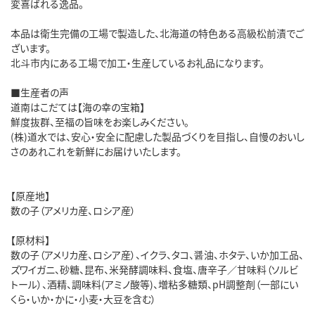
変喜ばれる逸品。
本品は衛生完備の工場で製造した、北海道の特色ある高級松前漬でご
ざいます。
北斗市内にある工場で加工・生産しているお礼品になります。
■生産者の声
道南はこだては【海の幸の宝箱】
鮮度抜群、至福の旨味をお楽しみください。
(株)道水では、安心・安全に配慮した製品づくりを目指し、自慢のおいし
さのあれこれを新鮮にお届けいたします。
【原産地】
数の子（アメリカ産、ロシア産）
【原材料】
数の子（アメリカ産、ロシア産）、イクラ、タコ、醤油、ホタテ、いか加工品、
ズワイガニ、砂糖、昆布、米発酵調味料、食塩、唐辛子／甘味料（ソルビ
トール）、酒精、調味料(アミノ酸等)、増粘多糖類、pH調整剤（一部にい
くら・いか・かに・小麦・大豆を含む）