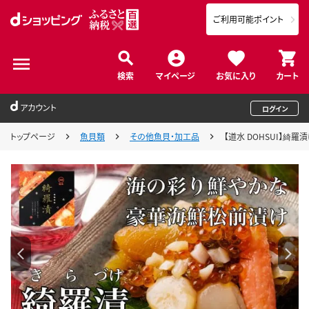
ご利用可能ポイント
検索
マイページ
お気に入り
カート
アカウント
ログイン
トップページ
魚貝類
その他魚貝・加工品
【道水 DOHSUI】綺羅漬