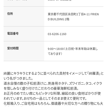
住所
東京都千代田区永田町2丁目4-11 FRIEN
D BUILDING 2階
電話番号
03-6206-1160
受付時間
9:00～18:00（土日祝・年末年始は休業し
ております）
綺麗にキラキラとするように並べられた具材をイメージして「綺羅漬」と
いう名がつきました。
道水自慢の数の子松前漬けに、刺身用ホタテ、ズワイガニ、タコ、イクラ
を惜しみなく盛り付けたこだわりの豪華海鮮松前漬。
お正月のめでたい席にもピッタリな料理、縁起の良い食材ばかりが使
われています。おせちの一品としてそのまま使えて便利です。
化粧箱入り、ご自宅用はもちろん、御歳暮や大切な方への贈り物にも大