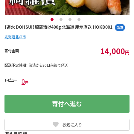
1
2
3
4
【道水 DOHSUI】綺羅漬け400g 北海道 産地直送 HOKD001
冷凍
北海道北斗市
14,000
寄付金額
円
配送予定時期：
決済から30日前後で発送
0
レビュー
件
寄付へ進む
お気に入り
返礼品詳細