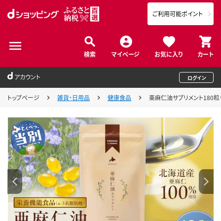
ご利用可能ポイント
検索
マイページ
お気に入り
カート
アカウント
ログイン
トップページ
雑貨・日用品
健康食品
亜麻仁油サプリメント180粒（4