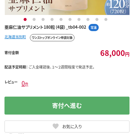
1
2
3
4
5
6
7
8
9
10
亜麻仁油サプリメント180粒（4袋）_tb04-002
常温
北海道当別町
ワンストップオンライン申請対象
68,000
寄付金額
円
配送予定時期：
ご入金確認後、１～２週間程度で発送予定。
0
レビュー
件
寄付へ進む
お気に入り