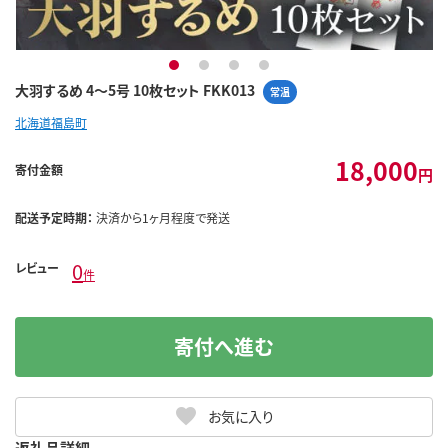
1
2
3
4
大羽するめ 4～5号 10枚セット FKK013
常温
北海道福島町
18,000
寄付金額
円
配送予定時期：
決済から1ヶ月程度で発送
0
レビュー
件
寄付へ進む
お気に入り
返礼品詳細