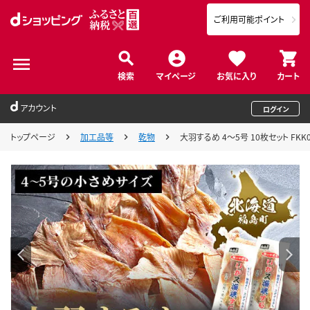
ご利用可能ポイント
検索
マイページ
お気に入り
カート
アカウント
ログイン
トップページ
加工品等
乾物
大羽するめ 4～5号 10枚セット FKK0