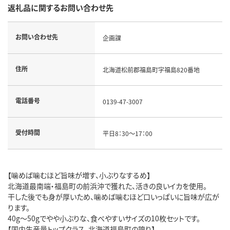
返礼品に関するお問い合わせ先
お問い合わせ先
企画課
住所
北海道松前郡福島町字福島820番地
電話番号
0139-47-3007
受付時間
平日8：30～17：00
【噛めば噛むほど旨味が増す、小ぶりなするめ】
北海道最南端・福島町の前浜沖で獲れた、活きの良いイカを使用。
干した後でも身が厚いため、噛めば噛むほど口いっぱいに旨味が広が
ります。
40g～50gでやや小ぶりな、食べやすいサイズの10枚セットです。
【国内生産量トップクラス、北海道福島町の誇り】