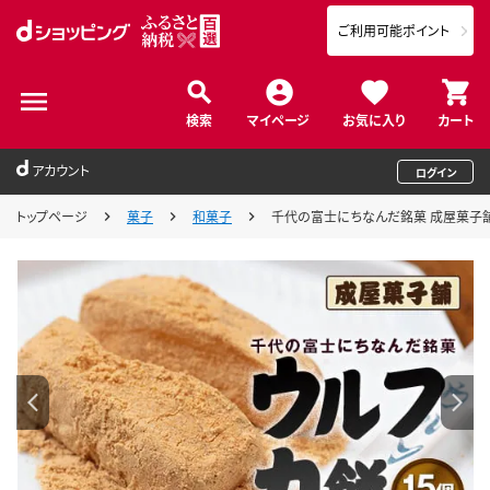
ご利用可能ポイント
検索
マイページ
お気に入り
カート
アカウント
ログイン
トップページ
菓子
和菓子
千代の富士にちなんだ銘菓 成屋菓子舗 ウ