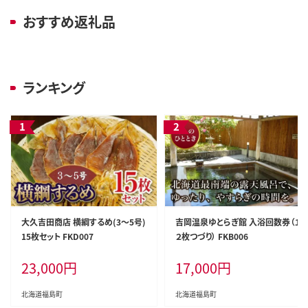
おすすめ返礼品
ランキング
大久吉田商店 横綱するめ(3～5号)
吉岡温泉ゆとらぎ館 入浴回数券（１
15枚セット FKD007
２枚つづり） FKB006
23,000
円
17,000
円
北海道福島町
北海道福島町