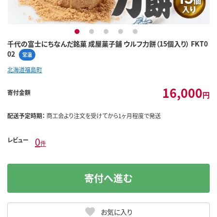
1
2
3
4
5
千代の富士にちなんだ銘菓 成屋菓子舗 ウルフ力餅（15個入り） FKT0
02
常温
北海道福島町
16,000
寄付金額
円
配送予定時期：
商工会より注文を受けてから1ヶ月程度で発送
0
レビュー
件
寄付へ進む
お気に入り