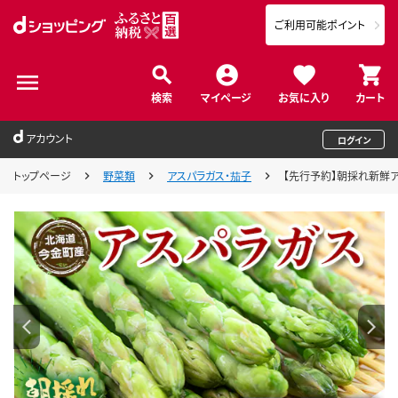
ご利用可能ポイント
検索
マイページ
お気に入り
カート
アカウント
ログイン
トップページ
野菜類
アスパラガス・茄子
【先行予約】朝採れ新鮮アスパ