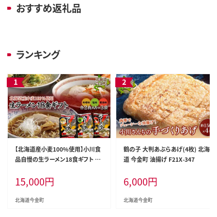
おすすめ返礼品
ランキング
【北海道産小麦100%使用】小川食
鶴の子 大判あぶらあげ(4枚) 北海
品自慢の生ラーメン18食ギフト F2
道 今金町 油揚げ F21X-347
1X-364
15,000
円
6,000
円
北海道今金町
北海道今金町