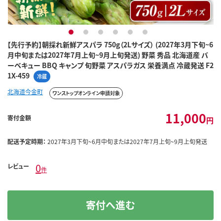
1
2
3
4
5
6
【先行予約】朝採れ新鮮アスパラ 750g（2Lサイズ） (2027年3月下旬~6
月中旬または2027年7月上旬~9月上旬発送) 野菜 秀品 北海道産 バ
ーベキュー BBQ キャンプ 旬野菜 アスパラガス 栄養満点 冷蔵発送 F2
1X-459
冷蔵
北海道今金町
ワンストップオンライン申請対象
11,000
寄付金額
円
配送予定時期：
2027年3月下旬~6月中旬または2027年7月上旬~9月上旬発送
0
レビュー
件
寄付へ進む