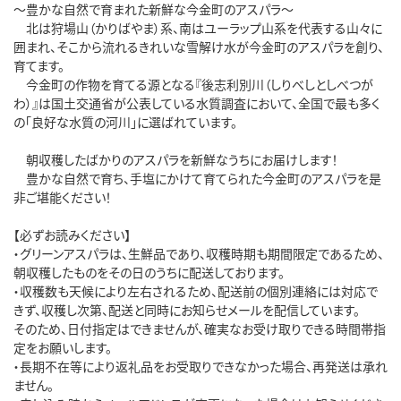
～豊かな自然で育まれた新鮮な今金町のアスパラ～
北は狩場山（かりばやま）系、南はユーラップ山系を代表する山々に
囲まれ、そこから流れるきれいな雪解け水が今金町のアスパラを創り、
育てます。
今金町の作物を育てる源となる『後志利別川（しりべしとしべつが
わ）』は国土交通省が公表している水質調査において、全国で最も多く
の「良好な水質の河川」に選ばれています。
朝収穫したばかりのアスパラを新鮮なうちにお届けします！
豊かな自然で育ち、手塩にかけて育てられた今金町のアスパラを是
非ご堪能ください！
【必ずお読みください】
・グリーンアスパラは、生鮮品であり、収穫時期も期間限定であるため、
朝収穫したものをその日のうちに配送しております。
・収穫数も天候により左右されるため、配送前の個別連絡には対応で
きず、収穫し次第、配送と同時にお知らせメールを配信しています。
そのため、日付指定はできませんが、確実なお受け取りできる時間帯指
定をお願いします。
・長期不在等により返礼品をお受取りできなかった場合、再発送は承れ
ません。