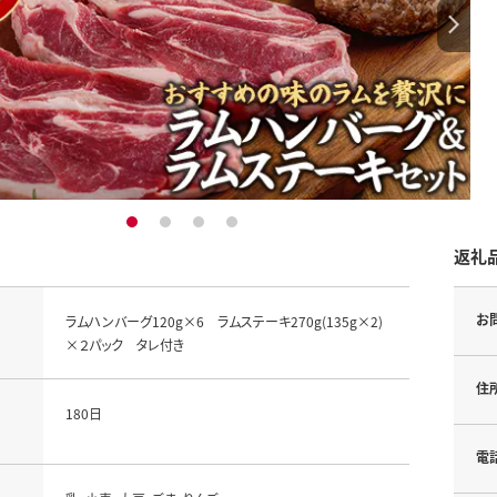
1
2
3
4
返礼
お
ラムハンバーグ120g×6 ラムステーキ270g(135g×2)
×２パック タレ付き
住
180日
電