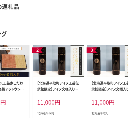
め返礼品
ング
つ、工芸家こだわ
【北海道平取町アイヌ工芸伝
【北海道平取町アイヌ工
 高級アットウシ名
承館限定】アイヌ文様入りオ
承館限定】アイヌ文様入
A005
リジナルマグボトル【NO.1】
リジナルマグボトル【NO.
0
円
11,000
円
11,000
円
BRTA009-1
BRTA009-2
北海道平取町
北海道平取町