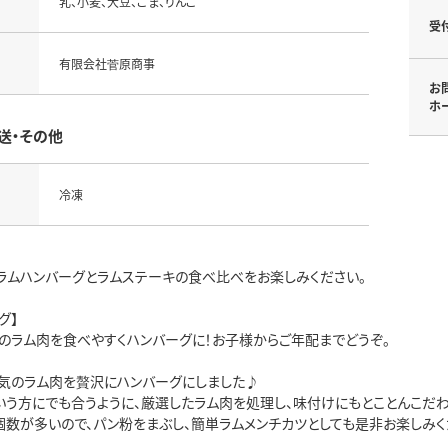
乳、小麦、大豆、ごま、りんご
受
有限会社菅原商事
お
ホ
送・その他
冷凍
ラムハンバーグとラムステーキの食べ比べをお楽しみください。
グ】
のラム肉を食べやすくハンバーグに！お子様からご年配までどうぞ。
気のラム肉を贅沢にハンバーグにしました♪
いう方にでも合うように、厳選したラム肉を処理し、味付けにもとことんこだわ
個数が多いので、パン粉をまぶし、簡単ラムメンチカツとしても是非お楽しみく