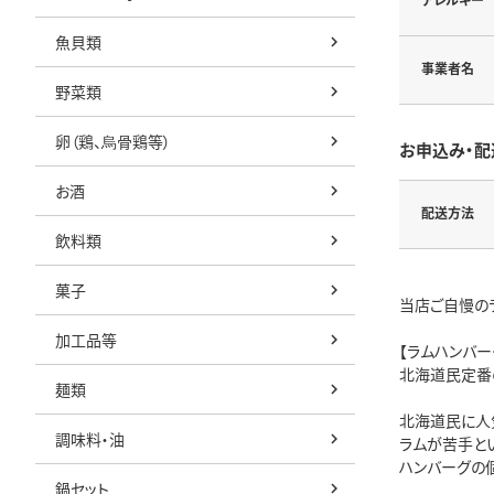
魚貝類
事業者名
野菜類
卵（鶏、烏骨鶏等）
お申込み・配
お酒
配送方法
飲料類
菓子
当店ご自慢の
加工品等
【ラムハンバー
北海道民定番
麺類
北海道民に人
調味料・油
ラムが苦手と
ハンバーグの
鍋セット