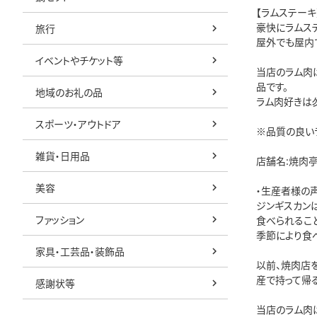
【ラムステーキ
豪快にラムス
旅行
屋外でも屋内
イベントやチケット等
当店のラム肉
品です。
地域のお礼の品
ラム肉好きは
スポーツ・アウトドア
※品質の良い
雑貨・日用品
店舗名:焼肉
美容
・生産者様の
ジンギスカン
ファッション
食べられるこ
季節により食
家具・工芸品・装飾品
以前、焼肉店
産で持って帰
感謝状等
当店のラム肉