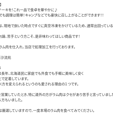
】
テーキを！これ一品で食卓を華やかに♪
でも調理は簡単！キャンプなどでも豪快に召し上がることができます！！
は、現地で捌いた時点ですぐに真空冷凍をかけているため、通常出回ってい
勿論、苦手という方こそ、是非味わってほしい商品です！
ラム肉を仕入れ、当店で処理加工を行っております。
亭沙流苑
声
は長年、北海道民に家庭でも外食でも手軽に美味しく安く
とで定着しています。
べ方を変えられるというのも愛される理由の１つです。
を営業していたとき、特に道外の方がラム肉はクセがあり苦手と言っていまし
る方もいました。
は厳選していますので、一度本場のラム肉を食べてみてください。