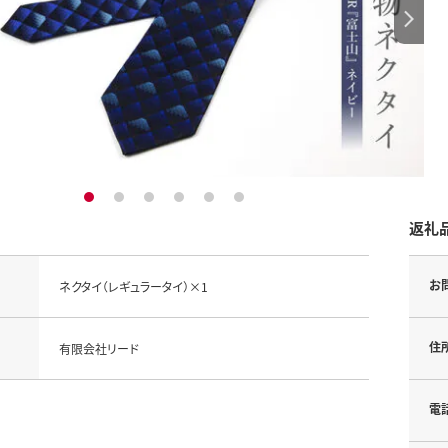
1
2
3
4
5
6
返礼
お
ネクタイ（レギュラータイ）×1
住
有限会社リード
電