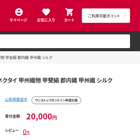
ご利用可能ポイント
マイページ
お気に入り
カート
織物 甲斐絹 郡内織 甲州織 シルク
｜ネクタイ 甲州織物 甲斐絹 郡内織 甲州織 シルク
山梨県都留市
ワンストップオンライン申請対象
20,000
寄付金額
円
0
レビュー
件