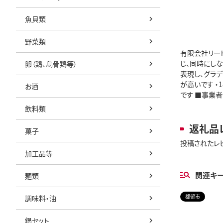
魚貝類
野菜類
有限会社リー
じ、同時にしな
卵（鶏、烏骨鶏等）
表現し、グラデ
が高いです 
お酒
です ■事業者情
飲料類
返礼品
菓子
投稿されたレ
加工品等
関連キ
麺類
都留市
調味料・油
鍋セット