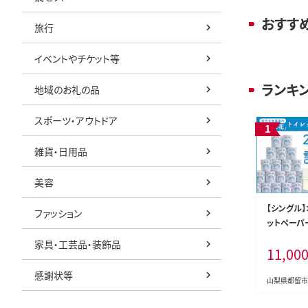
おすす
旅行
イベントやチケット等
ランキ
地域のお礼の品
スポーツ・アウトドア
雑貨・日用品
美容
【シングル
ファッション
ットペーパ
ル
家具・工芸品・装飾品
11,00
感謝状等
山梨県都留市