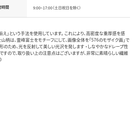
付時間
9:00~17:00（土日祝日を除く）
え」という手法を使用しています。 これにより、高密度な重厚感を感
 富士山柄は、霊峰富士をモチーフにして、画像全体を「576のモザイク画」で
角形のため、光を反射して美しい光沢を発します ・しなやかなドレープ性
繊維ですので、取り扱い上の注意点はございますが、非常に素晴らしい繊維
0