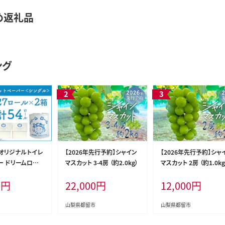
め返礼品
ング
】オリジナルトイレ
【2026年先行予約】シャイン
【2026年先行予約】シャ
ー ドリームロー
マスカット 3-4房 （約2.0kg）
マスカット 2房 （約1.0kg
0
円
22,000
円
12,000
円
山梨県都留市
山梨県都留市