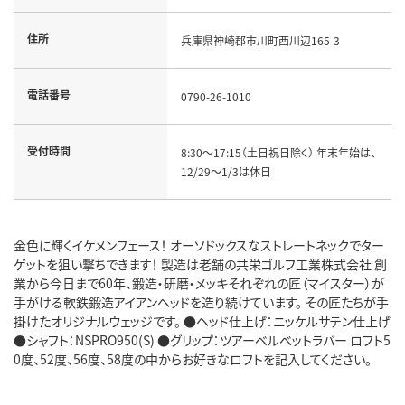
住所
兵庫県神崎郡市川町西川辺165-3
電話番号
0790-26-1010
受付時間
8:30～17:15（土日祝日除く） 年末年始は、
12/29～1/3は休日
金色に輝くイケメンフェース！ オーソドックスなストレートネックでター
ゲットを狙い撃ちできます！ 製造は老舗の共栄ゴルフ工業株式会社 創
業から今日まで60年、鍛造・研磨・メッキそれぞれの匠（マイスター）が
手がける軟鉄鍛造アイアンヘッドを造り続けています。 その匠たちが手
掛けたオリジナルウェッジです。 ●ヘッド仕上げ：ニッケルサテン仕上げ
●シャフト：NSPRO950(S) ●グリップ：ツアーベルベットラバー ロフト5
0度、52度、56度、58度の中からお好きなロフトを記入してください。