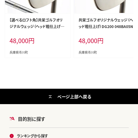
【選べるロフト角】共栄ゴルフオリ
共栄ゴルフオリジナルウェッジ（ヘ
ジナルウェッジ（ヘッド粗仕上げ）N
ッド粗仕上げ）DG200 048BA05N.
SPRO950GH(S) 048BA04N.／国
48,000
円
48,000
円
産 ゴルフクラブ ウェッジ 選べるロ
フト フォージド 軟鉄鍛造 ゴルフ用
品
兵庫県市川町
兵庫県市川町
ページ上部へ戻る
目的別に探す
ランキングから探す