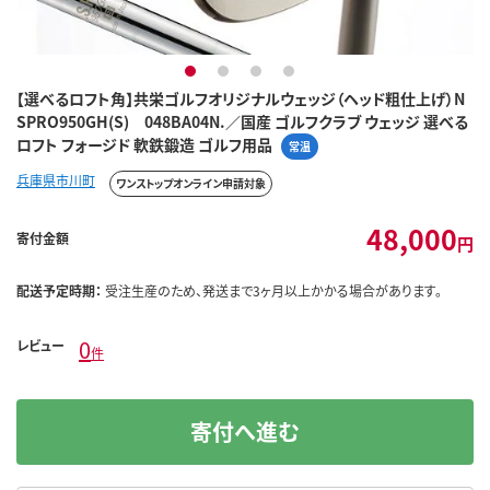
1
2
3
4
【選べるロフト角】共栄ゴルフオリジナルウェッジ（ヘッド粗仕上げ）N
SPRO950GH(S) 048BA04N.／国産 ゴルフクラブ ウェッジ 選べる
ロフト フォージド 軟鉄鍛造 ゴルフ用品
常温
兵庫県市川町
ワンストップオンライン申請対象
48,000
寄付金額
円
配送予定時期：
受注生産のため、発送まで3ヶ月以上かかる場合があります。
0
レビュー
件
寄付へ進む