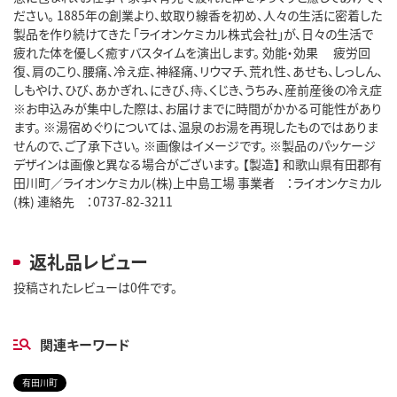
ださい。 1885年の創業より、蚊取り線香を初め、人々の生活に密着した
製品を作り続けてきた 「ライオンケミカル株式会社」が、日々の生活で
疲れた体を優しく癒すバスタイムを演出します。 効能・効果 疲労回
復、肩のこり、腰痛、冷え症、神経痛、リウマチ、荒れ性、あせも、しっしん、
しもやけ、ひび、あかぎれ、にきび、痔、くじき、うちみ、産前産後の冷え症
※お申込みが集中した際は、お届けまでに時間がかかる可能性があり
ます。 ※湯宿めぐりについては、温泉のお湯を再現したものではありま
せんので、ご了承下さい。 ※画像はイメージです。 ※製品のパッケージ
デザインは画像と異なる場合がございます。 【製造】 和歌山県有田郡有
田川町／ライオンケミカル(株)上中島工場 事業者 ：ライオンケミカル
(株) 連絡先 ：0737-82-3211
返礼品レビュー
投稿されたレビューは0件です。
関連キーワード
有田川町