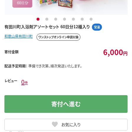
1
2
3
4
5
6
7
有田川町入浴剤アソートセット 60日分12種入り
常温
和歌山県有田川町
ワンストップオンライン申請対象
6,000
寄付金額
円
配送予定時期：
準備でき次第、順次発送いたします。
0
レビュー
件
寄付へ進む
お気に入り