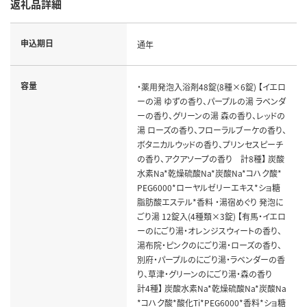
返礼品詳細
申込期日
通年
容量
・薬用発泡入浴剤48錠(8種×6錠) 【イエロ
ーの湯 ゆずの香り、パープルの湯 ラベンダ
ーの香り、グリーンの湯 森の香り、レッドの
湯 ローズの香り、フローラルブーケの香り、
ボタニカルウッドの香り、プリンセスピーチ
の香り、アクアソープの香り 計8種】 炭酸
水素Na*乾燥硫酸Na*炭酸Na*コハク酸*
PEG6000*ローヤルゼリーエキス*ショ糖
脂肪酸エステル*香料 ・湯宿めぐり 発泡に
ごり湯 12錠入(4種類×3錠) 【有馬・イエロ
ーのにごり湯・オレンジスウィートの香り、
湯布院・ピンクのにごり湯・ローズの香り、
別府・パープルのにごり湯・ラベンダーの香
り、草津・グリーンのにごり湯・森の香り
計4種】 炭酸水素Na*乾燥硫酸Na*炭酸Na
*コハク酸*酸化Ti*PEG6000*香料*ショ糖