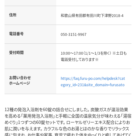
住所
和歌山県有田郡有田川町下津野2018-4
電話番号
050-3151-9967
受付時間
10:00～17:00（1/1～1/3を除く） ※土日も
電話受付しております※
お問い合わせ
https://faq.furu-po.com/helpdesk?cat
ホームページ
egory_id=231&site_domain=furusato
12種の発泡入浴剤を60錠の詰合せにしました。 炭酸ガスが温浴効果
を高める「薬用発泡入浴剤」と手軽に全国の温泉気分が味わえる「湯宿
めぐり」1つずつの60錠セットです。 ローヤルゼリーエキス配合によりお
肌に潤いを与えます。 カラフルな色のお湯とほのかな香りでリラックス
感に包まれ、お仕事や家事、育児で疲れた体をゆっくりと癒してあげてく