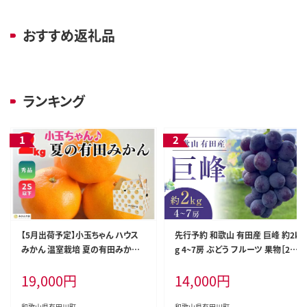
おすすめ返礼品
ランキング
【5月出荷予定】小玉ちゃん ハウス
先行予約 和歌山 有田産 巨峰 約2k
みかん 温室栽培 夏の有田みかん 2
g 4~7房 ぶどう フルーツ 果物［20
kg 秀品 2Sサイズ以下 和歌山県 産
26年8月下旬以降発送］
19,000
円
14,000
円
地直送 みかんの会
和歌山県有田川町
和歌山県有田川町