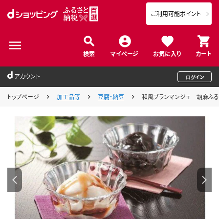
ご利用可能ポイント
検索
マイページ
お気に入り
カート
アカウント
ログイン
トップページ
加工品等
豆腐・納豆
和風ブランマンジェ 胡麻ふるり 