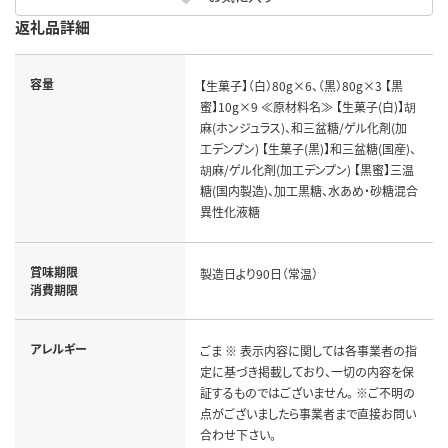
返礼品詳細
容量
【生菓子】（白）80g×6、（黒）80g×3 【黒
蜜】10g×9 ≪原材料名≫ 【生菓子(白)】胡
麻(ホンジュラス)、和三盆糖/ゲル化剤(加
工デンプン) 【生菓子(黒)】和三盆糖(国産)、
胡麻/ゲル化剤(加工デンプン) 【黒蜜】三温
糖(国内製造)、加工黒糖、水あめ・砂糖混合
異性化液糖
賞味期限
製造日より90日（常温）
消費期限
アレルギー
ごま ※ 表示内容に関しては各事業者の指
定に基づき掲載しており、一切の内容を保
証するものではございません。 ※ご不明の
点がございましたら事業者まで直接お問い
合わせ下さい。