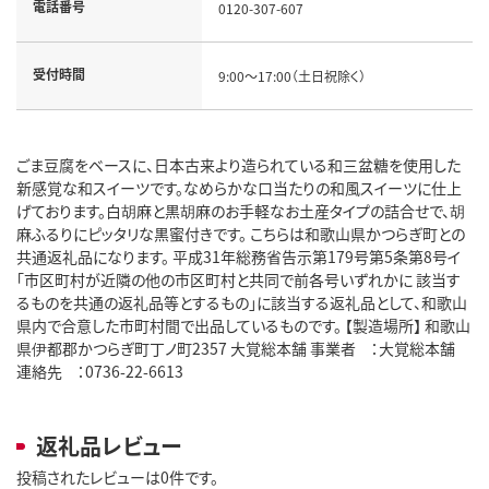
電話番号
0120-307-607
受付時間
9:00～17:00（土日祝除く）
ごま豆腐をベースに、日本古来より造られている和三盆糖を使用した
新感覚な和スイーツです。なめらかな口当たりの和風スイーツに仕上
げております。白胡麻と黒胡麻のお手軽なお土産タイプの詰合せで、胡
麻ふるりにピッタリな黒蜜付きです。 こちらは和歌山県かつらぎ町との
共通返礼品になります。 平成31年総務省告示第179号第5条第8号イ
「市区町村が近隣の他の市区町村と共同で前各号いずれかに 該当す
るものを共通の返礼品等とするもの」に該当する返礼品として、和歌山
県内で合意した市町村間で出品しているものです。 【製造場所】 和歌山
県伊都郡かつらぎ町丁ノ町2357 大覚総本舗 事業者 ：大覚総本舗
連絡先 ：0736-22-6613
返礼品レビュー
投稿されたレビューは0件です。