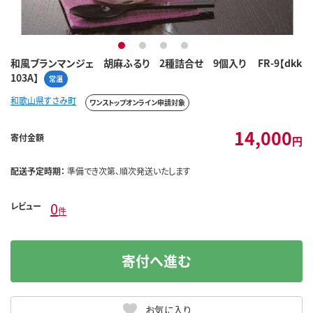
1
2
3
4
和風ブランマンジェ 胡麻ふるり 2種詰合せ 9個入り FR-9【dkk
103A】
常温
和歌山県すさみ町
ワンストップオンライン申請対象
14,000
寄付金額
円
配送予定時期：
準備でき次第、順次発送いたします
0
レビュー
件
寄付へ進む
お気に入り