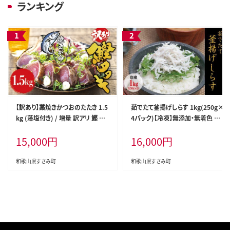
ランキング
【訳あり】藁焼きかつおのたたき 1.5
茹でたて釜揚げしらす 1kg(250g×
kg (藻塩付き) / 増量 訳アリ 鰹 カ
4パック)【冷凍】無添加・無着色 し
ツオタタキ カツオのたたき 鰹のた
らす シラス 釜揚げ 小分け 冷凍【m
15,000
円
16,000
円
たき 丼 刺身【nks106A】
ar103】
和歌山県すさみ町
和歌山県すさみ町