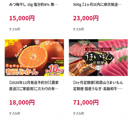
みつ梅干し 1㎏ 塩分約8% 無選
500g 【１ヶ月以内に順次発送】
別 /訳あり 梅 梅干 梅干し うめ
高級 クロマグロ 中トロ 中とろ
15,000
円
23,000
円
ウメ ハチミツ すさみ町 within2
まぐろ マグロ 鮪 刺身 赤身 柵 じ
025【khs118】
ゃばらまぐろ 本マグロ 本鮪【nks
110D】
すさみ町
すさみ町
【2026年12月発送予約分】【農家
【3ヶ月定期便】和歌山うまいもん
直送】【ご家庭用】こだわりの有田
定期便 国産うなぎ･高級和牛･本
みかん 約10kg＋150g(傷み補
マグロの人気返礼品を3回お届
18,000
円
71,000
円
償分) 有機質肥料100% サイズ
け！/ウナギ 鰻 牛肉 黒毛和牛 熊
混合 ※北海道・沖縄・離島配送
野牛 鮪 まぐろ【tkb300】
不可【nuk101-12C】
すさみ町
すさみ町