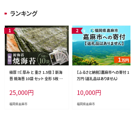
ランキング
極厚 !!【 厚み と 重さ 1.5倍 】 新海
【ふるさと納税】嘉麻市への寄付 1
苔 焼海苔 10袋 セット 全形 5枚 ×
万円（返礼品はありません）
10袋 (計 50枚 ) 福岡有明のり のり
25,000
円
10,000
円
海苔 焼きのり
福岡県嘉麻市
福岡県嘉麻市