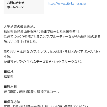
お問い合わせ
https://www.city.kama.lg.jp/
ホームページ
大里酒造の最高級酒。
福岡県糸島産山田錦を40%まで精米したお米を使用。
低温でじっくり発酵させることで、フルーティーながらも透明感のある
味わいに仕上げました。
薫り高い日本酒なので、シンプルなお料理・食材とのペアリングがおす
すめ。
かぼちゃサラダ・生ハムチーズ巻き・カットフルーツなど。
■産地
福岡県
■原材料
米（国産）、米麹（国産）、醸造アルコール
■保存方法
高温・多湿・直射日光を避け、涼しい場所に保管してください。