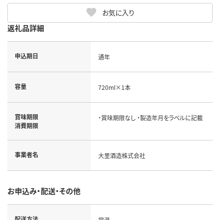
お気に入り
返礼品詳細
申込期日
通年
容量
720ml×1本
賞味期限
・賞味期限なし ・製造年月をラベルに記載
消費期限
事業者名
大里酒造株式会社
お申込み・配送・その他
配送方法
常温