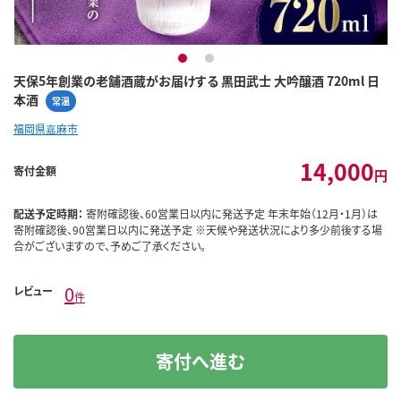
1
2
天保5年創業の老舗酒蔵がお届けする 黒田武士 大吟醸酒 720ml 日
本酒
常温
福岡県嘉麻市
14,000
寄付金額
円
配送予定時期：
寄附確認後、60営業日以内に発送予定 年末年始（12月・1月）は
寄附確認後、90営業日以内に発送予定 ※天候や発送状況により多少前後する場
合がございますので、予めご了承ください。
0
レビュー
件
寄付へ進む