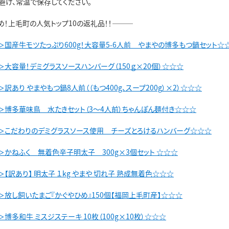
避け、常温で保存してください。
め！上毛町の人気トップ10の返礼品！！―――
＞国産牛モツたっぷり600g！大容量5-6人前 やまやの博多もつ鍋セット☆
大容量！デミグラスソースハンバーグ（150ｇ×20個）☆☆☆
訳あり やまやもつ鍋8人前（（もつ400g、スープ200g）×2）☆☆☆
＞博多華味鳥 水たきセット（3～4人前）ちゃんぽん麺付き☆☆☆
＞こだわりのデミグラスソース使用 チーズとろけるハンバーグ☆☆☆
＞かねふく 無着色辛子明太子 300g×3個セット ☆☆☆
【訳あり】 明太子 １kg やまや 切れ子 熟成無着色☆☆☆
＞放し飼いたまご『かぐやひめ』150個【福岡上毛町産】☆☆☆
博多和牛 ミスジステーキ 10枚（100g×10枚）☆☆☆