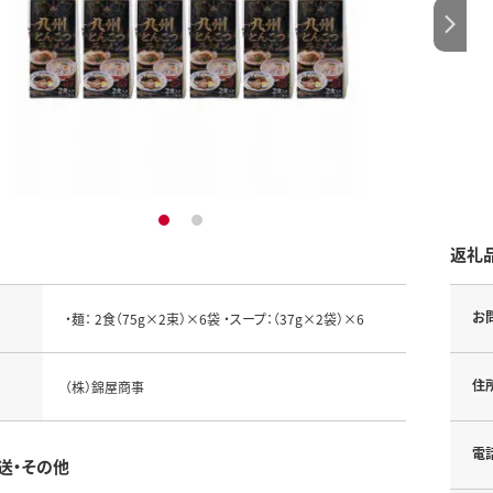
1
2
返礼
お
・麺： 2食（75g×2束）×6袋 ・スープ：（37g×2袋）×6
住
（株）錦屋商事
電
送・その他