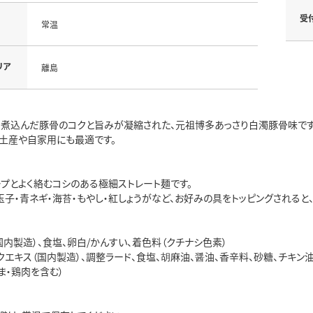
受
常温
リア
離島
り煮込んだ豚骨のコクと旨みが凝縮された、元祖博多あっさり白濁豚骨味です
手土産や自家用にも最適です。
ープとよく絡むコシのある極細ストレート麺です。
玉子・青ネギ・海苔・もやし・紅しょうがなど、お好みの具をトッピングされると
国内製造）、食塩、卵白/かんすい、着色料（クチナシ色素）
クエキス（国内製造）、調整ラード、食塩、胡麻油、醤油、香辛料、砂糖、チキン油
ま・鶏肉を含む）