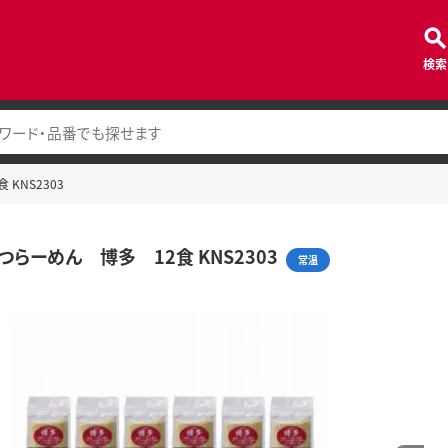
検索
KNS2303
つらーめん 博多 12食 KNS2303
常温