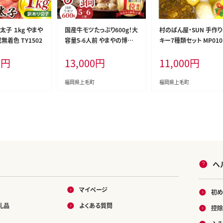
明太子 １kg やまや
国産牛モツたっぷり600g！大
村のぱん屋・SUN 手作り
無着色 TY1502
容量5-6人前 やまやの博多
キー7種類セット MP010
もつ鍋セット TY2802
0
円
13,000
円
11,000
円
福岡県上毛町
福岡県上毛町
ヘ
マイページ
初め
礼品
よくある質問
控除