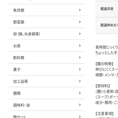
配送方法
魚貝類
野菜類
配送外のエ
卵（鶏、烏骨鶏等）
お酒
長時間じっく
ちょっとした
飲料類
【麺の特徴】
伸びにくくス
菓子
焼豚・メンマ・
加工品等
【原材料】
〈麺〉小麦粉（
麺類
〈スープ〉ポー
成分・豚肉・ご
調味料・油
【注意事項】
鍋セット