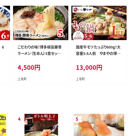
 6
こだわりの味！博多極旨豚骨
国産牛モツたっぷり600g！大
ラーメン（生めん）5食セッ
容量5-6人前 やまやの博多
ト PC0905
もつ鍋セット TY2802
4,500
円
13,000
円
上毛町
上毛町