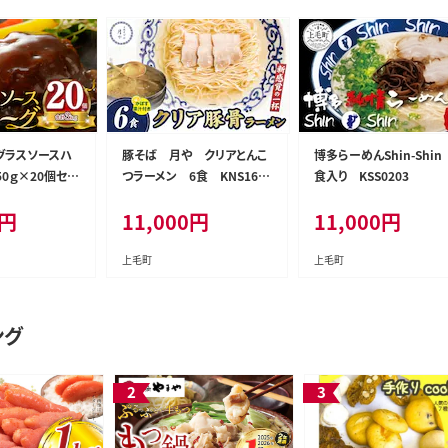
グラスソースハ
豚そば 月や クリアとんこ
博多らーめんShin-Shin
0ｇ×20個セッ
つラーメン 6食 KNS160
食入り KSS0203
K04404
3
円
11,000
円
11,000
円
上毛町
上毛町
ング