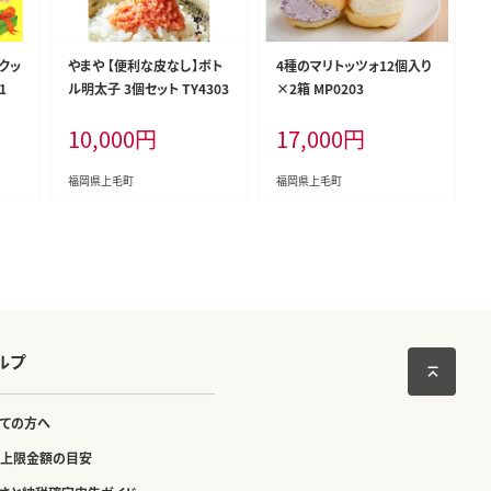
クッ
やまや 【便利な皮なし】ボト
4種のマリトッツォ12個入り
1
ル明太子 3個セット TY4303
×2箱 MP0203
10,000
円
17,000
円
福岡県上毛町
福岡県上毛町
ルプ
ての方へ
上限金額の目安