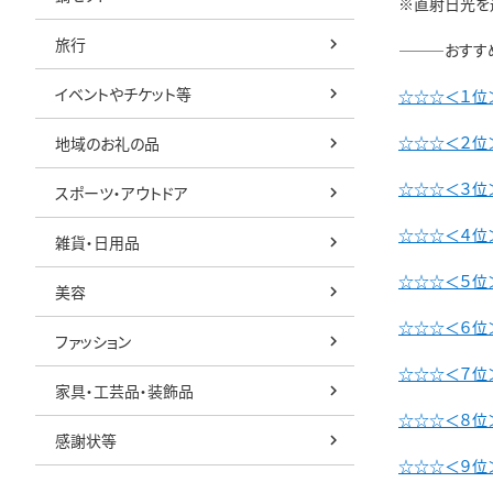
※直射日光を
旅行
―――おすす
イベントやチケット等
☆☆☆＜１位
☆☆☆＜２位＞
地域のお礼の品
☆☆☆＜３位＞
スポーツ・アウトドア
☆☆☆＜４位
雑貨・日用品
☆☆☆＜５位
美容
☆☆☆＜６位
ファッション
☆☆☆＜７位＞
家具・工芸品・装飾品
☆☆☆＜８位
感謝状等
☆☆☆＜９位＞