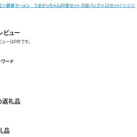
＞豚骨ラーメン うまかっちゃん60食セット（5袋パック×12セット）☆☆☆
レビュー
ビューは0件です。
ーワード
め返礼品
礼品