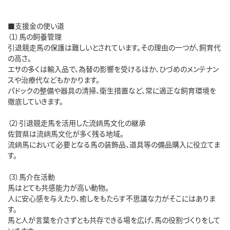
■支援金の使い道
（1）馬の飼養管理
引退競走馬の保護は難しいとされています。その理由の一つが、飼育代
の高さ。
エサの多くは輸入品で、為替の影響を受けるほか、ひづめのメンテナン
スや治療代などもかかります。
パドックの整備や器具の清掃、衛生措置など、常に適正な飼育環境を
徹底していきます。
（2）引退競走馬を活用した流鏑馬文化の継承
佐賀県は流鏑馬文化が多く残る地域。
流鏑馬において必要となる馬の装飾品、道具等の備品購入に役立てま
す。
（3）馬介在活動
馬はとても共感能力が高い動物。
人に安心感を与えたり、癒しをもたらす不思議な力がそこにはありま
す。
馬と人が言葉を介さずとも共存できる場を広げ、馬の役割づくりをして