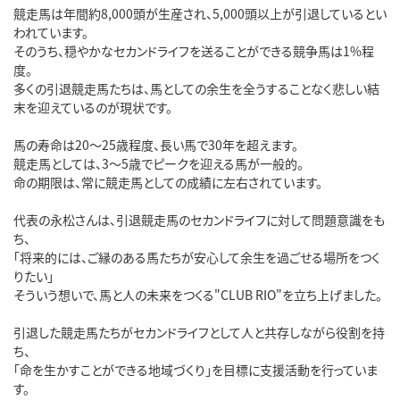
競走馬は年間約8,000頭が生産され、5,000頭以上が引退しているとい
われています。
そのうち、穏やかなセカンドライフを送ることができる競争馬は1%程
度。
多くの引退競走馬たちは、馬としての余生を全うすることなく悲しい結
末を迎えているのが現状です。
馬の寿命は20～25歳程度、長い馬で30年を超えます。
競走馬としては、3～5歳でピークを迎える馬が一般的。
命の期限は、常に競走馬としての成績に左右されています。
代表の永松さんは、引退競走馬のセカンドライフに対して問題意識をも
ち、
「将来的には、ご縁のある馬たちが安心して余生を過ごせる場所をつく
りたい」
そういう想いで、馬と人の未来をつくる"CLUB RIO"を立ち上げました。
引退した競走馬たちがセカンドライフとして人と共存しながら役割を持
ち、
「命を生かすことができる地域づくり」を目標に支援活動を行っていま
す。