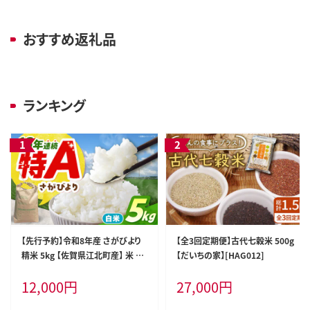
おすすめ返礼品
ランキング
【先行予約】令和8年産 さがびより
【全3回定期便】古代七穀米 500g
精米 5kg 【佐賀県江北町産】 米 白
【だいちの家】[HAG012]
米 [HAF030]
12,000
円
27,000
円