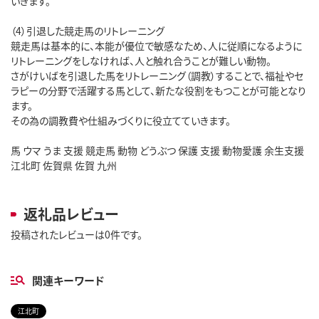
いきます。
（4）引退した競走馬のリトレーニング
競走馬は基本的に、本能が優位で敏感なため、人に従順になるように
リトレーニングをしなければ、人と触れ合うことが難しい動物。
さがけいばを引退した馬をリトレーニング（調教）することで、福祉やセ
ラピーの分野で活躍する馬として、新たな役割をもつことが可能となり
ます。
その為の調教費や仕組みづくりに役立てていきます。
馬 ウマ うま 支援 競走馬 動物 どうぶつ 保護 支援 動物愛護 余生支援
江北町 佐賀県 佐賀 九州
返礼品レビュー
投稿されたレビューは0件です。
関連キーワード
江北町