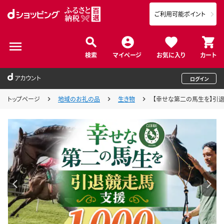
ご利用可能ポイント
検索
マイページ
お気に入り
カート
アカウント
ログイン
トップページ
地域のお礼の品
生き物
【幸せな第二の馬生を】引退競走