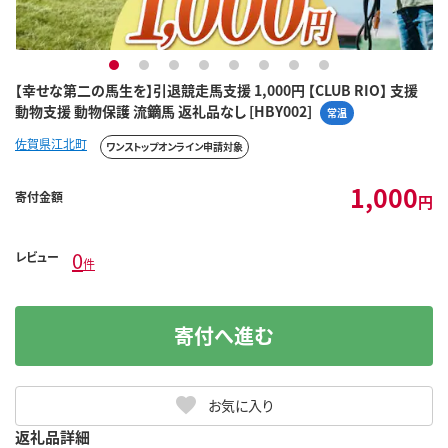
1
2
3
4
5
6
7
8
【幸せな第二の馬生を】引退競走馬支援 1,000円 【CLUB RIO】 支援
動物支援 動物保護 流鏑馬 返礼品なし [HBY002]
常温
佐賀県江北町
ワンストップオンライン申請対象
1,000
寄付金額
円
0
レビュー
件
寄付へ進む
お気に入り
返礼品詳細