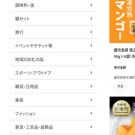
調味料・油
鍋セット
旅行
イベントやチケット等
鹿児島県 徳之
00g×6袋）
地域のお礼の品
寄付金額
スポーツ・アウトドア
鹿児島県天城町
雑貨・日用品
常温
美容
ファッション
家具・工芸品・装飾品