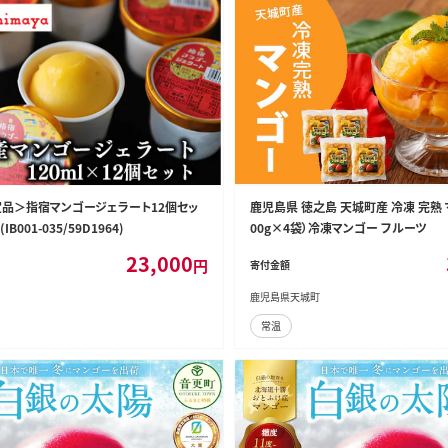
品＞指宿マンゴージェラート12個セッ
鹿児島県 徳之島 天城町産 冷凍 完熟 マ
IB001-035/59D1964)
00g×4袋）冷凍マンゴー フルーツ
23,000
円
寄付金額
鹿児島県天城町
常温