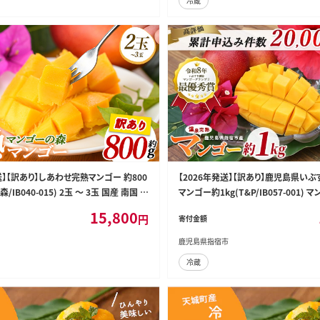
冷蔵
発送】【訳あり】しあわせ完熟マンゴー 約800
【2026年発送】【訳あり】鹿児島県いぶ
/IB040-015) 2玉 ～ 3玉 国産 南国 指
マンゴー約1kg(T&P/IB057-001)
アップルマンゴー マンゴー 果物 くだも
果物 旬 夏 指宿 いぶすき 鹿児島 完熟
15,800
円
寄付金額
完熟 産地直送 お取り寄せ
国フルーツ 果実 マンゴー 太陽 国産
鹿児島県指宿市
冷蔵