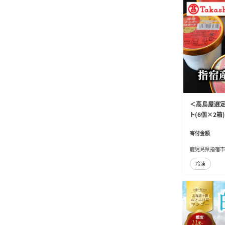
＜高島屋選定
ト(6個×2箱)(
寄付金額
鹿児島県指宿市
冷凍