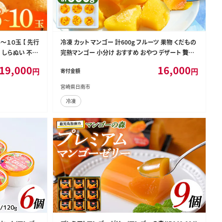
１０玉 【 先行
冷凍 カット マンゴー 計600g フルーツ 果物 くだもの
 しらぬい 不知
完熟マンゴー 小分け おすすめ おやつ デザート 贅沢
スムージー マンゴータルト パフェ 食品 加工品 国産
19,000
16,000
円
円
寄付金額
数量限定 冷凍フルーツ 果実 南国 産地直送 ギフト 贈
り物 宮崎県 日南市 送料無料_CA94-25
宮崎県日南市
冷凍