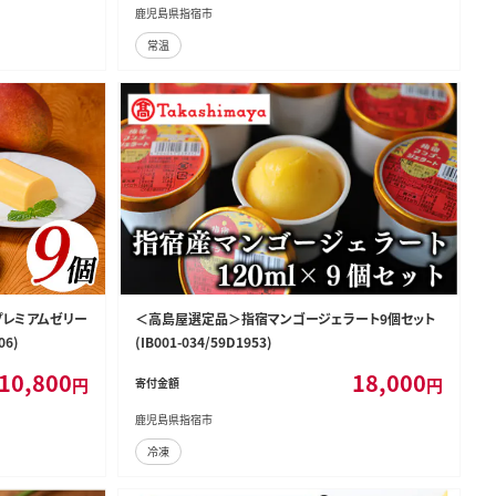
鹿児島県指宿市
常温
プレミアムゼリー
＜高島屋選定品＞指宿マンゴージェラート9個セット
06)
(IB001-034/59D1953)
10,800
18,000
円
円
寄付金額
鹿児島県指宿市
冷凍