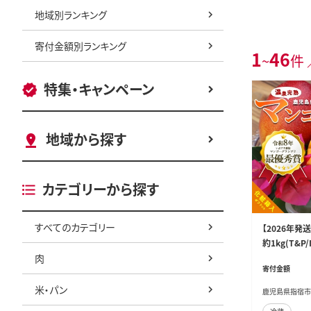
地域別ランキング
寄付金額別ランキング
1
46
~
件 
特集・キャンペーン
地域から探す
カテゴリーから探す
すべてのカテゴリー
【2026年
約1kg(T&P
肉
夏 指宿 いぶ
寄付金額
物 プレゼント
ー 太陽 国産
米・パン
鹿児島県指宿市