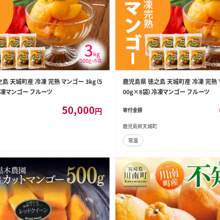
島 天城町産 冷凍 完熟 マンゴー 3kg（5
鹿児島県 徳之島 天城町産 冷凍 完熟 マ
冷凍マンゴー フルーツ
00g×8袋）冷凍マンゴー フルーツ
50,000
円
寄付金額
鹿児島県天城町
常温