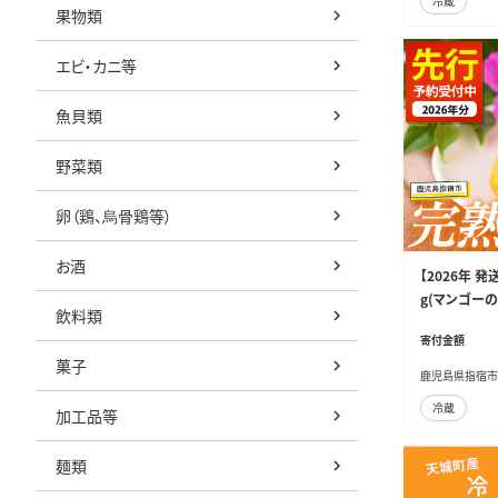
冷蔵
果物類
エビ・カニ等
魚貝類
野菜類
卵（鶏、烏骨鶏等）
お酒
【2026年 
g(マンゴーの森
飲料類
宿産 鹿児島 
寄付金額
の フルーツ 
菓子
鹿児島県指宿市
冷蔵
加工品等
麺類