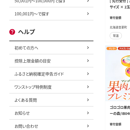
50,001円～100,000円で探す
[ 先行受付 ]
サイズ × 2玉
始予定》
100,001円～で探す
寄付金額
北海道音更町
ヘルプ
常温
初めての方へ
控除上限金額の目安
ふるさと納税確定申告ガイド
ワンストップ特例制度
よくある質問
ゴロゴロ果肉
お知らせ
ーの森/IB040
寄付金額
お問い合わせ