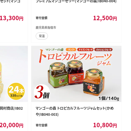
セット(マンゴ
プレミアムマンゴーゼリー(マンゴーの森/IB040-004)
13,300
12,500
円
円
寄付金額
鹿児島県指宿市
常温
岡村商店/IB02
マンゴーの森 トロピカルフルーツジャムセット(かめ
や/IB040-003)
20,000
10,800
円
円
寄付金額