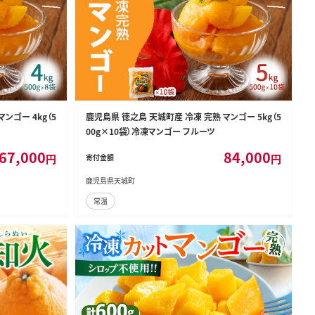
ンゴー 4kg（5
鹿児島県 徳之島 天城町産 冷凍 完熟 マンゴー 5kg（5
00g×10袋）冷凍マンゴー フルーツ
67,000
84,000
円
円
寄付金額
鹿児島県天城町
常温