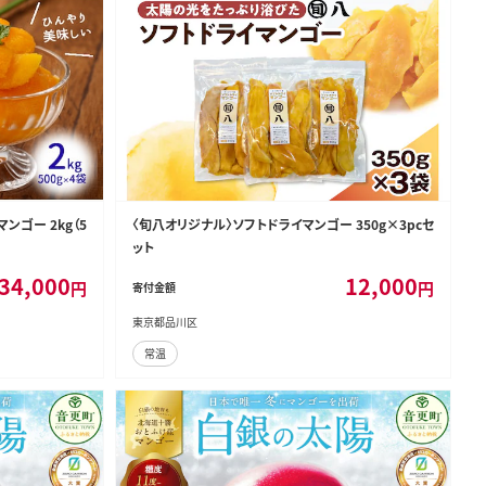
ンゴー 2kg（5
〈旬八オリジナル〉ソフトドライマンゴー 350g×3pcセ
ット
34,000
12,000
円
円
寄付金額
東京都品川区
常温