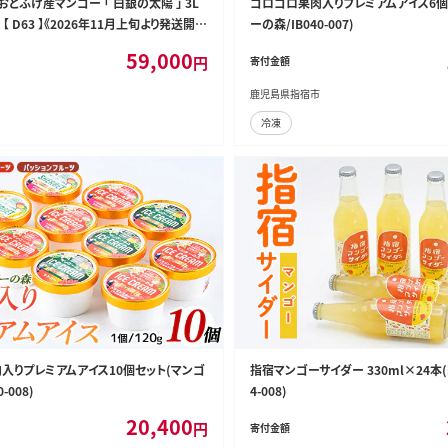
 おとふけ産マンゴー 「 白銀の太陽 」 3L
ゴロゴロ果肉入りプレミアムアイス6個
 【 D63 】《2026年11月上旬より発送開
ーの森/IB040-007)
59,000
円
寄付金額
鹿児島県指宿市
冷凍
入りプレミアムアイス10個セット(マンゴ
指宿マンゴーサイダー 330ml×24本(
-008)
4-008)
20,400
円
寄付金額