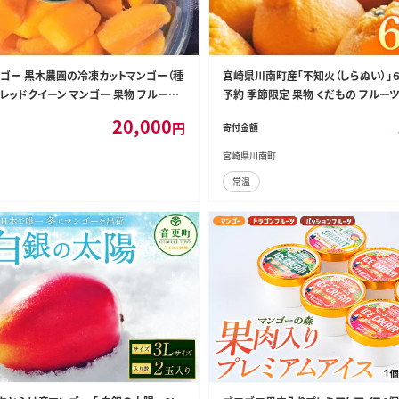
ゴー 黒木農園の冷凍カットマンゴー（種
宮崎県川南町産「不知火（しらぬい）」６～
 【 レッドクイーン マンゴー 果物 フルーツ
予約 季節限定 果物 くだもの フルーツ
03202]
火 みかん 】 [C06705]
20,000
円
寄付金額
宮崎県川南町
常温