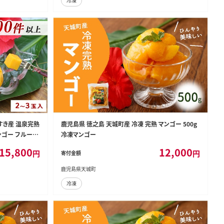
冷凍
すき産 温泉完熟
鹿児島県 徳之島 天城町産 冷凍 完熟 マンゴー 500g
 マンゴー フルーツ
冷凍マンゴー
 グルメ 南国 南
15,800
12,000
円
円
寄付金額
 鹿児島県産
鹿児島県天城町
冷凍