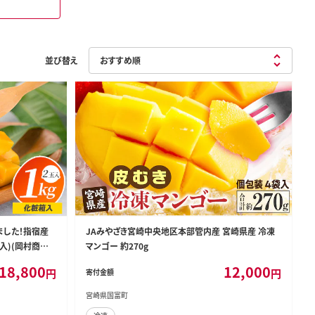
並び替え
ました！指宿産
JAみやざき宮崎中央地区本部管内産 宮崎県産 冷凍
)(岡村商店/I
マンゴー 約270g
旬 夏 指宿 いぶ
18,800
12,000
円
円
寄付金額
贈り物 プレゼン
ルーツ 果実 マン
宮崎県国富町
ップルマンゴー