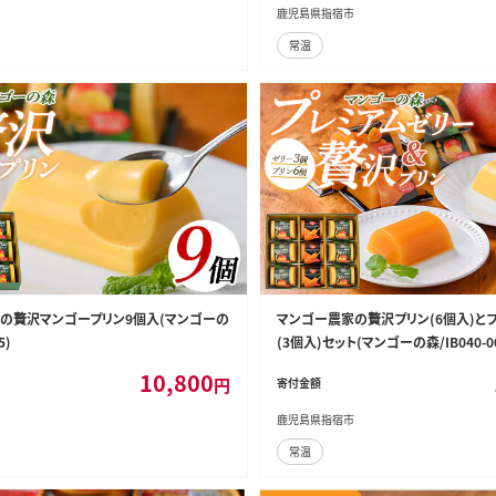
鹿児島県指宿市
常温
の贅沢マンゴープリン9個入(マンゴーの
マンゴー農家の贅沢プリン(6個入)と
5)
(3個入)セット(マンゴーの森/IB040-0
10,800
円
寄付金額
鹿児島県指宿市
常温