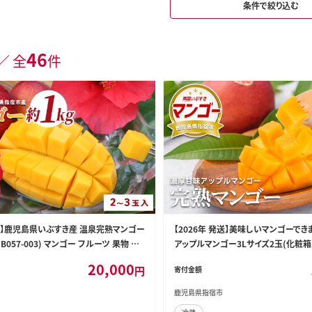
条件で絞り込む
46
／ 全
件
発送】鹿児島県いぶすき産 温泉完熟マンゴー
【2026年 発送】美味しいマンゴーでき
/IB057-003) マンゴー フルーツ 果物 旬
アップルマンゴー3Lサイズ2玉(化粧箱入
すき 鹿児島 完熟 お供え 御供 ギフト 贈り
B024-031) マンゴー フルーツ 果物 
20,000
円
寄付金額
 グルメ 南国 南国フルーツ 果実 マンゴ
すき 鹿児島 完熟 お供え 御供 ギフト 
 鹿児島県産 果汁
ト グルメ 予約 先行予約 南国 南国フ
鹿児島県指宿市
ゴー 太陽 国産 鹿児島県産 果汁 ア