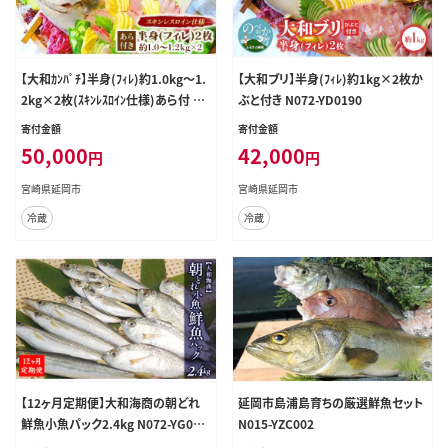
【大和ｶﾝﾊﾟﾁ】半身(ﾌｨﾚ)約1.0kg～1.
【大和ブリ】半身(ﾌｨﾚ)約1kg×2枚か
2kg×2枚(ｽｷﾝﾚｽﾛｲﾝ仕様)あら付 N0
ぶと付き N072-YD0190
72-YD0193
寄付金額
寄付金額
50,000
42,000
円
円
宮崎県延岡市
宮崎県延岡市
冷蔵
冷蔵
【12ヶ月定期便】大和海商の朝どれ
延岡市島浦島育ちの厳選鮮魚セット
鮮魚小魚パック2.4kg N072-YG018
N015-YZC002
0