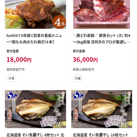
hn004７０年続く初音の看板メニュ
＼朝どれ新鮮／ 鮮魚セット (大) 約4
ー！鶏もも肉のたれ焼き【４本】
～5kg前後 目利きのプロが厳選した
旬の魚をその日の内に発送！【nss40
寄付金額
寄付金額
5】
18,000
36,000
円
円
高知県室戸市
和歌山県新宮市
冷凍
冷蔵
北海道産 そい魚醤干し 8枚セット 北
北海道産 そい魚醤干し 10枚セット