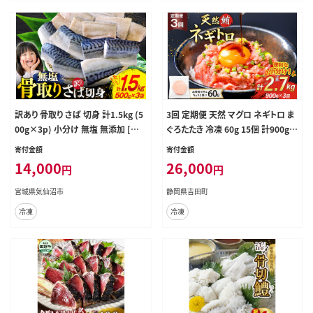
訳あり 骨取り さば 切身 計1.5kg (5
3回 定期便 天然 マグロ ネギトロ ま
00g×3p) 小分け 無塩 無添加 [足
ぐろたたき 冷凍 60g 15個 計900g
利本店 宮城県 気仙沼市 2056564
[トライ産業 静岡県 吉田町 224243
寄付金額
寄付金額
0] 訳アリ 骨取 サバ 鯖 わけあり
92] 小分け 個包装 まぐろのたたき
14,000
26,000
円
円
鮪 まぐろ ネギトロ丼 ねぎとろ マグ
ロたたき
宮城県気仙沼市
静岡県吉田町
冷凍
冷凍