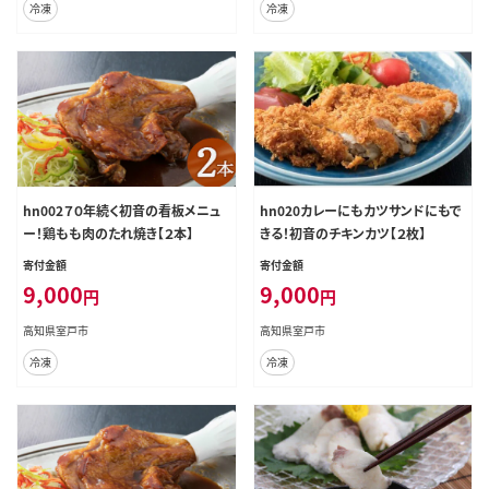
冷凍
冷凍
hn002７０年続く初音の看板メニュ
hn020カレーにもカツサンドにもで
ー！鶏もも肉のたれ焼き【２本】
きる！初音のチキンカツ【２枚】
寄付金額
寄付金額
9,000
9,000
円
円
高知県室戸市
高知県室戸市
冷凍
冷凍