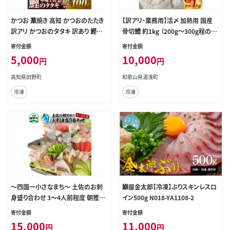
かつお 藁焼き 高知 かつおのたたき
【訳アリ・業務用】活〆 加熱用 国産
訳アリ かつおのタタキ 訳あり 鰹の
骨切鱧 約1kg （200g〜300g程の大
たたき 高知 400g 冷凍 タレ おろし
きさの鱧を3〜5匹）_SD1009
寄付金額
寄付金額
生姜 柚塩付き セット 藁焼き鰹たたき
5,000
10,000
円
円
本場 たたき かつお カツオのタタキ
カツオ 藁焼き 高知 規格外 不揃い
高知県田野町
和歌山県湯浅町
傷 人気 海鮮 【四国一小さなまち】≪
冷凍
冷凍
ヤマシン≫
～四国一小さなまち～ 土佐のお刺
鰤屋金太郎【冷凍】ぶりスキンレスロ
身盛り合わせ 3～4人前程度 朝獲れ
イン500g N018-YA1108-2
旬 さしみ 調理済み 鮮魚 魚 魚介 海
寄付金額
寄付金額
鮮 海の幸 さかな 鮮度 おまかせ お
15,000
11,000
円
円
任せ お取り寄せ