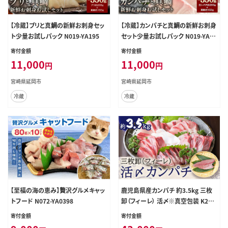
【冷蔵】ブリと真鯛の新鮮お刺身セッ
【冷蔵】カンパチと真鯛の新鮮お刺身
ト少量お試しパック N019-YA195
セット少量お試しパック N019-YA19
3
寄付金額
寄付金額
11,000
11,000
円
円
宮崎県延岡市
宮崎県延岡市
冷蔵
冷蔵
【至福の海の恵み】贅沢グルメキャッ
鹿児島県産カンパチ 約3.5kg 三枚
トフード N072-YA0398
卸（フィーレ） 活〆※真空包装 K294
-003_02
寄付金額
寄付金額