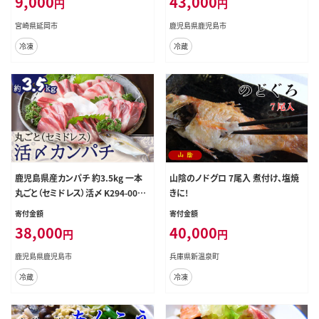
9,000
43,000
円
円
宮崎県延岡市
鹿児島県鹿児島市
冷凍
冷蔵
鹿児島県産カンパチ 約3.5kg 一本
山陰のノドグロ 7尾入 煮付け、塩焼
丸ごと（セミドレス）活〆 K294-003_
きに!
01
寄付金額
寄付金額
38,000
40,000
円
円
鹿児島県鹿児島市
兵庫県新温泉町
冷蔵
冷凍