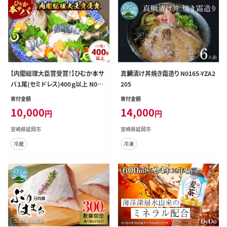
【内閣総理大臣賞受賞！】ひむか本サ
真鯛漬け丼焼き霜造り N0165-YZA2
バ１尾(セミドレス)400ｇ以上 N025-
205
YA0386
寄付金額
寄付金額
10,000
14,000
円
円
宮崎県延岡市
宮崎県延岡市
冷蔵
冷凍