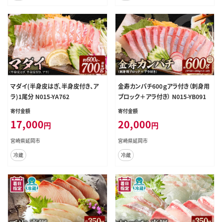
マダイ(半身皮はぎ、半身皮付き、ア
金寿カンパチ600ｇアラ付き（刺身用
ラ)1尾分 N015-YA762
ブロック＋アラ付き） N015-YB091
寄付金額
寄付金額
17,000
20,000
円
円
宮崎県延岡市
宮崎県延岡市
冷蔵
冷蔵