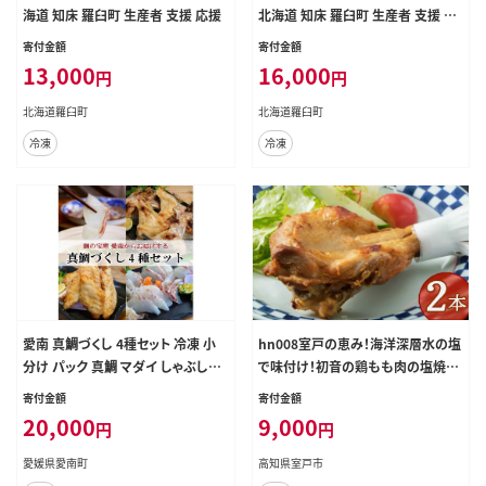
海道 知床 羅臼町 生産者 支援 応援
北海道 知床 羅臼町 生産者 支援 応
援
寄付金額
寄付金額
13,000
16,000
円
円
北海道羅臼町
北海道羅臼町
冷凍
冷凍
愛南 真鯛づくし 4種セット 冷凍 小
hn008室戸の恵み！海洋深層水の塩
分け パック 真鯛 マダイ しゃぶしゃ
で味付け！初音の鶏もも肉の塩焼き
ぶ 鯛しゃぶ 刺身 さしみ お造り 唐揚
【２本】
寄付金額
寄付金額
げ からあげ カマ 塩焼き 鯛 タイ 切り
20,000
9,000
円
円
身 鯛めし お食い初め ギフト プレゼ
ント 贈り物 贈答 愛南サン・フィッシ
愛媛県愛南町
高知県室戸市
ュ