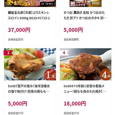
鰤屋金太郎【冷凍】ぶりスキンレ
かつお 藁焼き 高知 かつおのた
スロイン2000g N018-YC715-2
たき 訳アリ かつおのタタキ 訳あ
り 鰹のたたき 高知 400g 冷凍 タ
37,000円
5,000円
レ おろし生姜 柚塩付き セット
藁焼き鰹たたき 本場 たたき かつ
お カツオのタタキ カツオ 藁焼き
宮崎県延岡市
高知県田野町
高知 規格外 不揃い 傷 人気 海
鮮 【四国一小さなまち】≪ヤマシ
ン≫
hn007室戸の恵み！海洋深層水
hn004７０年続く初音の看板メ
の塩で味付け！初音の鶏もも肉
ニュー！鶏もも肉のたれ焼き【４
の塩焼き【１本】
本】
5,000円
18,000円
高知県室戸市
高知県室戸市