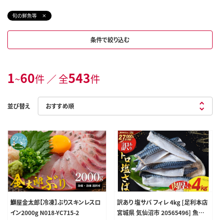
旬の鮮魚等
条件で絞り込む
1
60
543
~
件 ／ 全
件
並び替え
鰤屋金太郎【冷凍】ぶりスキンレスロ
訳あり 塩サバ フィレ 4kg [足利本店
イン2000g N018-YC715-2
宮城県 気仙沼市 20565496] 魚介