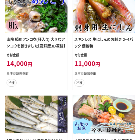
山陰 鍋用アンコウ(肝入り) 大きなア
スキンレス 生にしんのお刺身 2~4パ
ンコウを捌きました【高鮮度3D凍結】
ック 個包装
寄付金額
寄付金額
14,000
11,000
円
円
兵庫県新温泉町
兵庫県新温泉町
冷凍
冷凍