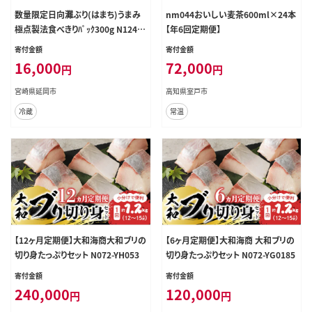
数量限定日向灘ぶり(はまち)うまみ
nm044おいしい麦茶600ml×24本
極点製法食べきりﾊﾟｯｸ300g N124-Y
【年6回定期便】
ZA3304
寄付金額
寄付金額
16,000
72,000
円
円
宮崎県延岡市
高知県室戸市
冷蔵
常温
【12ヶ月定期便】大和海商大和ブリの
【6ヶ月定期便】大和海商 大和ブリの
切り身たっぷりセット N072-YH053
切り身たっぷりセット N072-YG0185
寄付金額
寄付金額
240,000
120,000
円
円