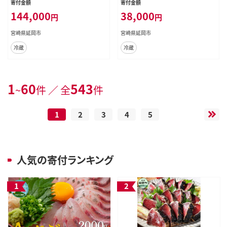
寄付金額
寄付金額
144,000
38,000
円
円
宮崎県延岡市
宮崎県延岡市
冷蔵
冷蔵
1
60
543
~
件 ／ 全
件
1
2
3
4
5
人気の寄付ランキング