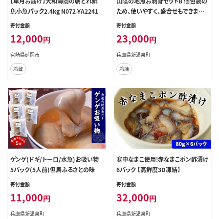
【単月お届け】大和海商の朝どれ鮮
山陰の地魚お刺身セットB 個包装の
魚小魚パック2.4kg N072-YA2241
ため、使いやすく、盛合せもできます!
にぎり寿司、手巻き寿司などにも
寄付金額
寄付金額
12,000
23,000
円
円
宮崎県延岡市
兵庫県新温泉町
冷蔵
冷凍
ゲンゲ(ドギ/トーロ/水魚)お吸い物
寒中なまこ使用!赤なまこポン酢漬け
5パック(5人前)但馬ふるさとの味
6パック 【高鮮度3D凍結】
寄付金額
寄付金額
11,000
32,000
円
円
兵庫県新温泉町
兵庫県新温泉町