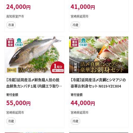
24,000
41,000
円
円
高知県室戸市
宮崎県延岡市
冷凍
冷蔵
【冷蔵】延岡産活〆鮮魚職人技の脱
【冷蔵】延岡産活〆真鯛とシマアジの
血鮮魚カンパチ１尾（内臓エラ取り）
豪華お刺身セット N019-YZC804
N019-YZD0118
寄付金額
寄付金額
55,000
44,000
円
円
宮崎県延岡市
宮崎県延岡市
冷蔵
冷蔵