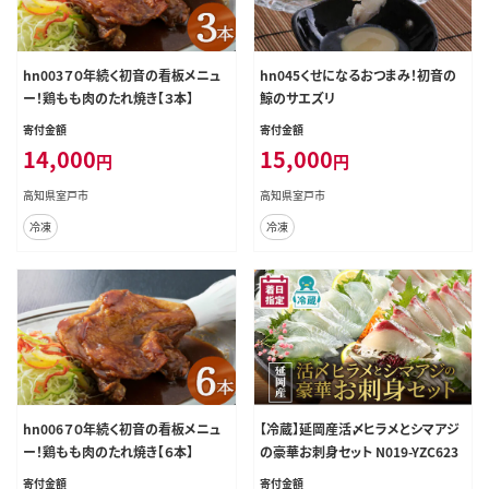
hn003７０年続く初音の看板メニュ
hn045くせになるおつまみ！初音の
ー！鶏もも肉のたれ焼き【３本】
鯨のサエズリ
寄付金額
寄付金額
14,000
15,000
円
円
高知県室戸市
高知県室戸市
冷凍
冷凍
hn006７０年続く初音の看板メニュ
【冷蔵】延岡産活〆ヒラメとシマアジ
ー！鶏もも肉のたれ焼き【６本】
の豪華お刺身セット N019-YZC623
寄付金額
寄付金額