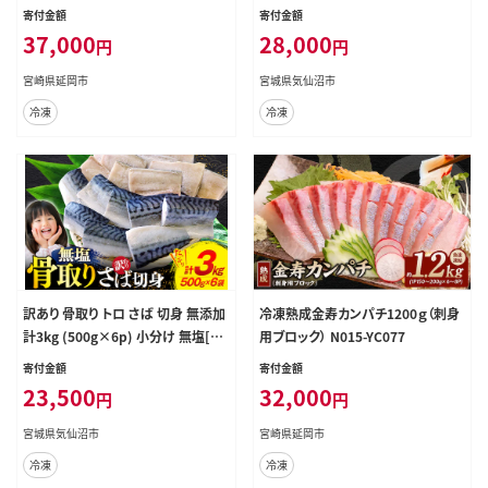
類 魚 海鮮 大容量 サバ さば 鯖 サバ
寄付金額
寄付金額
フィレ サバフィーレ 鯖フィレ 切り身
37,000
28,000
円
円
冷凍 訳アリ わけあり トロサバ 減塩
とろさば
宮崎県延岡市
宮城県気仙沼市
冷凍
冷凍
訳あり 骨取り トロ さば 切身 無添加
冷凍熟成金寿カンパチ1200ｇ（刺身
計3kg (500g×6p) 小分け 無塩[足
用ブロック） N015-YC077
利本店 宮城県 気仙沼市 2056581
寄付金額
寄付金額
3] さば 訳アリ 骨取 サバ 鯖 わけあ
23,500
32,000
円
円
り 鯖 トロサバ トロさば トロサバ
宮城県気仙沼市
宮崎県延岡市
冷凍
冷凍