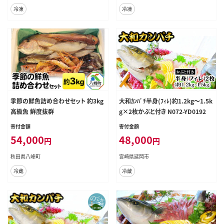
冷凍
冷凍
季節の鮮魚詰め合わせセット 約3kg
大和ｶﾝﾊﾟﾁ半身(ﾌｨﾚ)約1.2kg～1.5k
高級魚 鮮度抜群
g×2枚かぶと付き N072-YD0192
寄付金額
寄付金額
54,000
48,000
円
円
秋田県八峰町
宮崎県延岡市
冷蔵
冷蔵