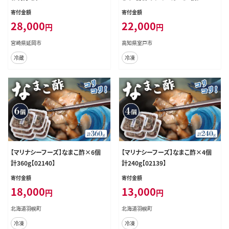
寄付金額
寄付金額
28,000
22,000
円
円
宮崎県延岡市
高知県室戸市
冷蔵
冷凍
【マリナシーフーズ】なまこ酢×6個
【マリナシーフーズ】なまこ酢×4個
計360g【02140】
計240g【02139】
寄付金額
寄付金額
18,000
13,000
円
円
北海道羽幌町
北海道羽幌町
冷凍
冷凍