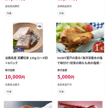
高知県田野町
宮崎県延岡市
冷蔵
冷凍
淡路島産 真鯛切身 120g（2～3切）
hn007室戸の恵み！海洋深層水の塩
×8パック
で味付け！初音の鶏もも肉の塩焼き
【１本】
寄付金額
寄付金額
10,000
5,000
円
円
兵庫県淡路市
高知県室戸市
冷凍
冷凍