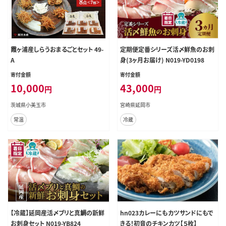
霞ヶ浦産しらうおまるごとセット 49-
定期便定番シリーズ活〆鮮魚のお刺
A
身(3ヶ月お届け) N019-YD0198
寄付金額
寄付金額
10,000
43,000
円
円
茨城県小美玉市
宮崎県延岡市
常温
冷蔵
【冷蔵】延岡産活〆ブリと真鯛の新鮮
hn023カレーにもカツサンドにもで
お刺身セット N019-YB824
きる！初音のチキンカツ【５枚】