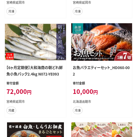
宮崎県延岡市
宮崎県延岡市
冷凍
冷凍
【6ヶ月定期便】大和海商の朝どれ鮮
お魚バラエティーセット_HD060-00
魚小魚パック2.4kg N072-YE093
2
寄付金額
寄付金額
72,000
10,000
円
円
宮崎県延岡市
北海道函館市
冷蔵
冷凍