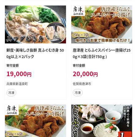
鮮度・美味しさ抜群 真ふぐむき身 50
唐津産 とらふぐスパイシー唐揚げ25
0g以上×2パック
0g×3袋(合計750ｇ )
寄付金額
寄付金額
19,000
20,000
円
円
兵庫県新温泉町
佐賀県唐津市
冷凍
冷凍