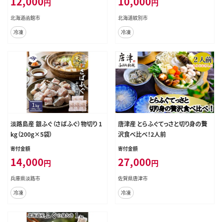
12,000
10,000
円
円
北海道函館市
北海道紋別市
冷凍
冷凍
淡路島産 銀ふぐ（さばふぐ）物切り 1
唐津産 とらふぐてっさと切り身の贅
kg（200g×5袋）
沢食べ比べ！2人前
寄付金額
寄付金額
14,000
27,000
円
円
兵庫県淡路市
佐賀県唐津市
冷凍
冷凍