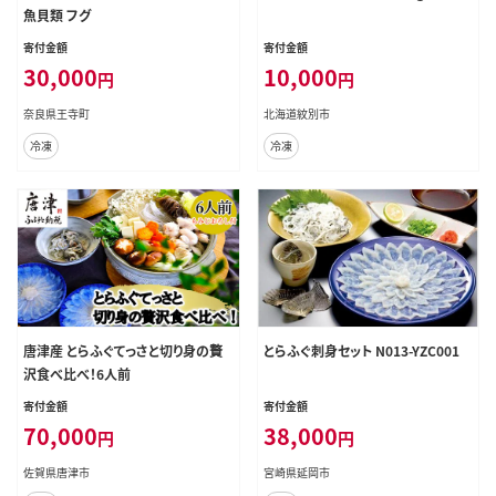
魚貝類 フグ
寄付金額
寄付金額
30,000
10,000
円
円
奈良県王寺町
北海道紋別市
冷凍
冷凍
唐津産 とらふぐてっさと切り身の贅
とらふぐ刺身セット N013-YZC001
沢食べ比べ！6人前
寄付金額
寄付金額
70,000
38,000
円
円
佐賀県唐津市
宮崎県延岡市