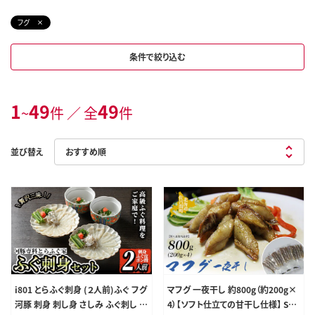
フグ
条件で絞り込む
1
49
49
~
件 ／ 全
件
並び替え
i801 とらふぐ刺身 (２人前)ふぐ フグ
マフグ 一夜干し 約800g（約200g×
河豚 刺身 刺し身 さしみ ふぐ刺し お
4）【ソフト仕立ての甘干し仕様】 SR