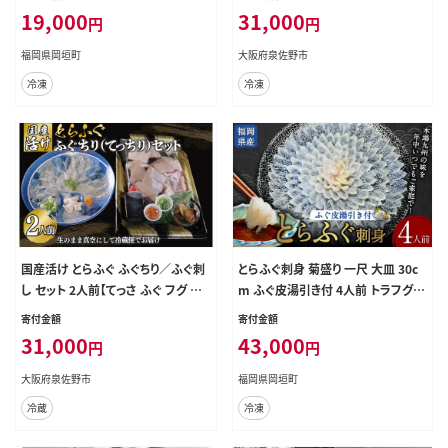
19,000
31,000
円
円
福岡県岡垣町
大阪府泉佐野市
冷凍
冷凍
国産活け とらふぐ ふぐちり／ふぐ刺
とらふぐ刺身 菊盛り 一尺 大皿 30c
し セット 2人前【てっさ ふぐ フグ ぽ
m ふぐ皮湯引き付 4人前 トラフグ フ
ん酢付 冷蔵 海鮮】 030D191
グ刺身 てっさ 冷凍 岡垣町
寄付金額
寄付金額
31,000
43,000
円
円
大阪府泉佐野市
福岡県岡垣町
冷蔵
冷凍