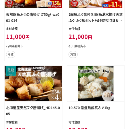
天然輪島ふぐの唐揚げ（750g） wa0
【輪島ふぐ箸付き】輪島港水揚げ天然
01-014
ふぐ ふぐ鍋セット（骨付き切り身＆白
子） wa001-016
寄付金額
寄付金額
11,000
21,000
円
円
石川県輪島市
石川県輪島市
冷凍
冷凍
北海道産天然フグ唐揚げ_HD145-0
10-570 低温熟成真ふぐ1kg
05
寄付金額
寄付金額