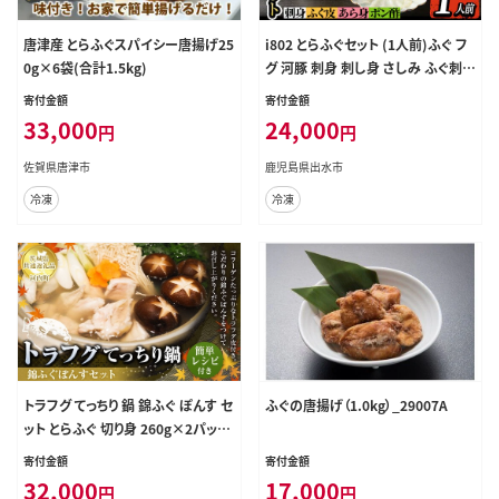
唐津産 とらふぐスパイシー唐揚げ25
i802 とらふぐセット (1人前)ふぐ フ
0g×6袋(合計1.5kg)
グ 河豚 刺身 刺し身 さしみ ふぐ刺し
あら身 おもてなし 晩酌 ポン酢 ぽん
寄付金額
寄付金額
酢 国産 特別な日に 冷凍 【とらふぐ
33,000
24,000
円
円
家】
佐賀県唐津市
鹿児島県出水市
冷凍
冷凍
トラフグ てっちり 鍋 錦ふぐ ぽんす セ
ふぐの唐揚げ（1.0kg）_29007A
ット とらふぐ 切り身 260g×2パック
【茨城県共通返礼品 河内町】
寄付金額
寄付金額
32,000
17,000
円
円