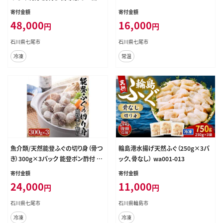
もみじおろし かぼす ヒレ 石川県 国
寄付金額
寄付金額
産 七尾市 旬 ※年末年始の発送不可
48,000
16,000
円
円
※2026年1月上旬頃より順次発送予
定
石川県七尾市
石川県七尾市
冷凍
常温
魚介類/天然能登ふぐの切り身（骨つ
輪島港水揚げ天然ふぐ（250g×3パ
き）300g×3パック 能登ポン酢付 ※
ック、骨なし） wa001-013
年末年始の発送不可 ※2026年2月
寄付金額
寄付金額
上旬頃より順次発送予定◇
24,000
11,000
円
円
石川県七尾市
石川県輪島市
冷凍
冷凍