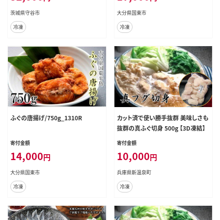
茨城県守谷市
大分県国東市
冷凍
冷凍
ふぐの唐揚げ/750g_1310R
カット済で使い勝手抜群 美味しさも
抜群の真ふぐ切身 500g 【3D凍結】
寄付金額
寄付金額
14,000
10,000
円
円
大分県国東市
兵庫県新温泉町
冷凍
冷凍