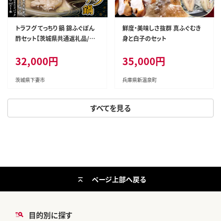
トラフグ てっちり 鍋 錦ふぐぽん
鮮度・美味しさ抜群 真ふぐむき
酢セット【茨城県共通返礼品/河
身と白子のセット
内町】【 ふぐ ふぐ鍋 河豚 鍋セッ
32,000円
35,000円
ト とらふぐ 贈り物 贈答 お中元
お歳暮 海鮮 】
茨城県下妻市
兵庫県新温泉町
すべてを見る
ページ上部へ戻る
目的別に探す