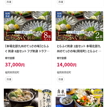
冷凍
冷凍
【本場北部九州のてっさの味】とらふ
とらふぐ刺身 2皿セット 本場北部九
ぐ 刺身 8皿セット フグ刺身 トラフグ
州のてっさの味(岡垣町) とらふぐ ト
小分け 晩酌 冷凍 岡垣町
ラフグ ふぐ フグ 河豚 刺身 刺し身 と
寄付金額
寄付金額
らふぐ皮 国産 セット 冷凍 晩酌 おつ
37,000
14,000
円
円
まみ オツマミ ふぐ料理 フグ料理
福岡県岡垣町
福岡県岡垣町
冷凍
冷凍