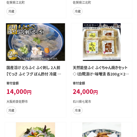
佐賀県江北町
佐賀県江北町
冷蔵
冷蔵
国産活け とらふぐ ふぐ刺し 2人前
天然能登ふぐ ふぐちゃん焼きセット
【てっさ ふぐ フグ ぽん酢付 冷蔵 海
◇（白糀漬け・味噌漬 各200ｇ×2
鮮】 099H3375
袋）冷凍でお届け｜ふぐ 魚介 おかず
寄付金額
寄付金額
みそ 石川県 国産 七尾市
14,000
24,000
円
円
大阪府泉佐野市
石川県七尾市
冷蔵
冷凍