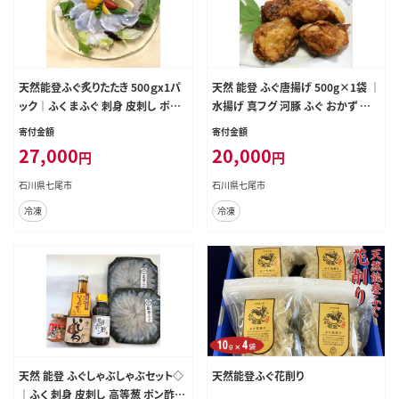
天然能登ふぐ炙りたたき 500ｇx1パ
天然 能登 ふぐ唐揚げ 500g×1袋 ｜
ック｜ふく まふぐ 刺身 皮刺し ポン
水揚げ 真フグ 河豚 ふぐ おかず 副
酢ヒレ ふぐ 石川県 国産 七尾市 旬
菜 おつまみ 肴 食品 通販 返礼品 ギ
寄付金額
寄付金額
※年末年始の発送不可 ※2026年2
フト 故郷 納税 石川県 ※年末年始の
27,000
20,000
円
円
月上旬頃より順次発送予定
発送不可 ※2026年9月より順次発
送予定
石川県七尾市
石川県七尾市
冷凍
冷凍
天然 能登 ふぐしゃぶしゃぶセット◇
天然能登ふぐ花削り
｜ふく 刺身 皮刺し 高等葱 ポン酢