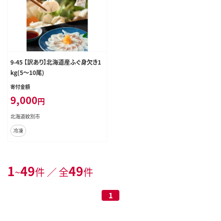
9-45 【訳あり】北海道産ふぐ身欠き1
kg(5～10尾)
寄付金額
9,000
円
北海道紋別市
冷凍
1
49
49
~
件 ／ 全
件
1