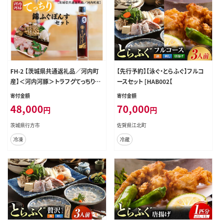
FH-2 【茨城県共通返礼品／河内町
【先行予約】【泳ぐ・とらふぐ】フルコ
産】＜河内河豚＞トラフグてっちり錦
ースセット [HAB002【
ふぐぽんすセット
寄付金額
寄付金額
48,000
70,000
円
円
茨城県行方市
佐賀県江北町
冷凍
冷蔵