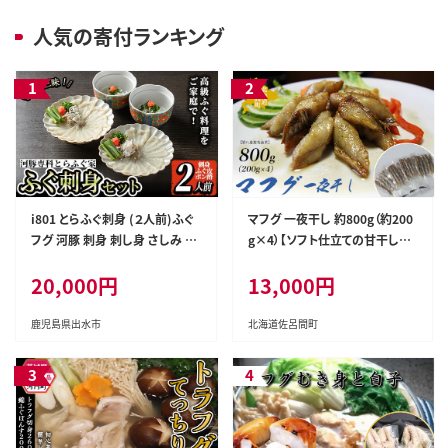
人気の寄付ランキング
i801 とらふぐ刺身 (２人前)ふぐ
マフグ 一夜干し 約800g（約200
フグ 河豚 刺身 刺し身 さしみ ふ
g×4）【ソフト仕立ての甘干し仕
ぐ刺し おもてなし 晩酌 ポン酢
様】 SRMN017
20,000円
13,000円
ぽん酢 国産 特別な日に 冷凍
【とらふぐ家】
鹿児島県出水市
北海道佐呂間町