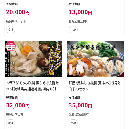
もてなし 晩酌 ポン酢 ぽん酢 国産
MN017
寄付金額
寄付金額
特別な日に 冷凍 【とらふぐ家】
20,000
13,000
円
円
鹿児島県出水市
北海道佐呂間町
冷凍
冷凍
トラフグ てっちり 鍋 錦ふぐぽん酢セ
鮮度・美味しさ抜群 真ふぐむき身と
ット【茨城県共通返礼品/河内町】【
白子のセット
ふぐ ふぐ鍋 河豚 鍋セット とらふぐ
寄付金額
寄付金額
贈り物 贈答 お中元 お歳暮 海鮮 】
32,000
35,000
円
円
茨城県下妻市
兵庫県新温泉町
冷凍
冷凍