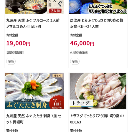
九州産 天然 ふぐ フルコース 2人前
唐津産 とらふぐてっさと切り身の贅
〆マルゴめん付 岡垣町
沢食べ比べ！4人前
寄付金額
寄付金額
19,000
46,000
円
円
福岡県岡垣町
佐賀県唐津市
冷凍
冷凍
九州産 天然 ふぐ たたき 刺身 7皿 セ
トラフグ てっちり（フグ鍋） 切り身 03
ット 岡垣町
0D163
寄付金額
寄付金額