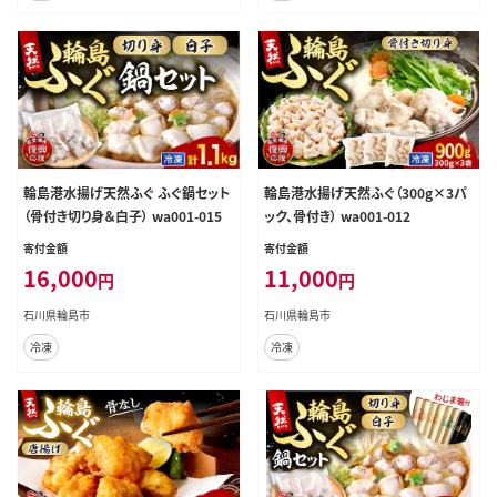
輪島港水揚げ天然ふぐ ふぐ鍋セット
輪島港水揚げ天然ふぐ（300g×3パ
（骨付き切り身＆白子） wa001-015
ック、骨付き） wa001-012
寄付金額
寄付金額
16,000
11,000
円
円
石川県輪島市
石川県輪島市
冷凍
冷凍