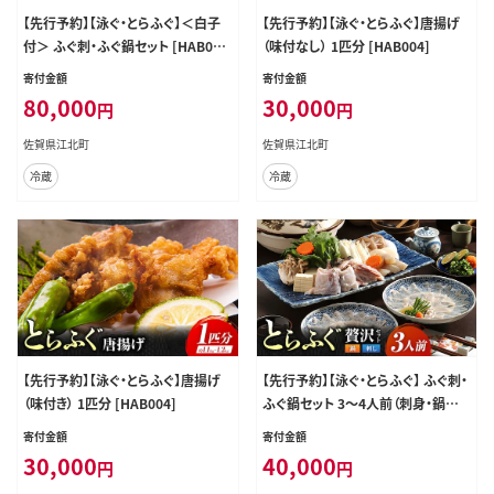
【先行予約】【泳ぐ・とらふぐ】＜白子
【先行予約】【泳ぐ・とらふぐ】唐揚げ
付＞ ふぐ刺・ふぐ鍋セット [HAB00
（味付なし） 1匹分 [HAB004]
3]
寄付金額
寄付金額
80,000
30,000
円
円
佐賀県江北町
佐賀県江北町
冷蔵
冷蔵
【先行予約】【泳ぐ・とらふぐ】唐揚げ
【先行予約】【泳ぐ・とらふぐ】 ふぐ刺・
（味付き） 1匹分 [HAB004]
ふぐ鍋セット 3～4人前（刺身・鍋用）
[HAB001]
寄付金額
寄付金額
30,000
40,000
円
円