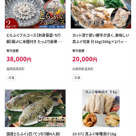
とらふぐフルコース【刺身菊盛・ちり
カット済で使い勝手が良く、美味しい
鍋】鍋〆に米麺付き たっぷり豪華 2
真ふぐ切身 計1kg(500g×2パック)
人前 ふぐ刺身 ふぐ皮 ふぐひれ ふぐ
【3D凍結】
寄付金額
寄付金額
ちり ヒレ酒 冷凍 岡垣町
38,000
20,000
円
円
福岡県岡垣町
兵庫県新温泉町
冷凍
冷凍
国産とらふぐ1匹（てっちり鍋4人前）
10-571 真ふぐ味噌漬け1kg