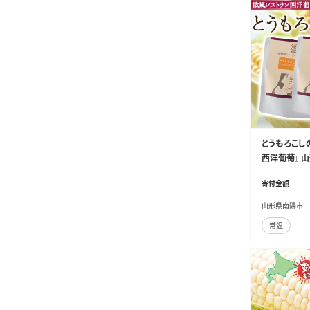
とうもろこしの
西洋葡萄』 山形
寄付金額
山形県南陽市
常温