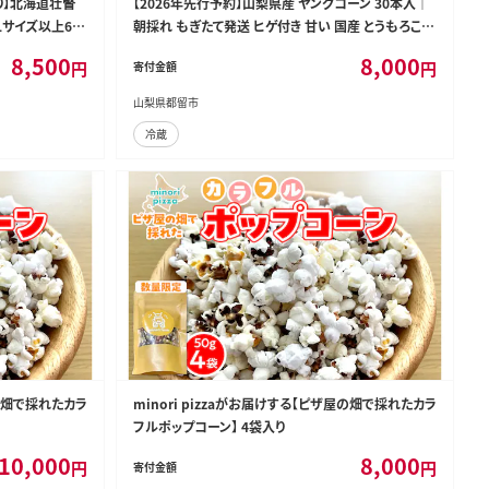
り】北海道壮瞥
【2026年先行予約】山梨県産 ヤングコーン 30本入｜
Lサイズ以上6本
朝採れ もぎたて発送 ヒゲ付き 甘い 国産 とうもろこし
トウモロコシ 野菜 産地直送 送料無料【炭香ファーム】
8,500
8,000
円
円
寄付金額
山梨県都留市
冷蔵
屋の畑で採れたカラ
minori pizzaがお届けする【ピザ屋の畑で採れたカラ
フルポップコーン】 4袋入り
10,000
8,000
円
円
寄付金額