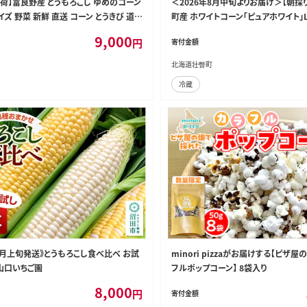
出荷】富良野産 とうもろこし ゆめのコーン
＜2026年8月中旬よりお届け＞【朝採
サイズ 野菜 新鮮 直送 コーン とうきび 道
町産 ホワイトコーン「ピュアホワイト」
幕田農園
（約2.5kg） SBTQ004
9,000
円
寄付金額
北海道壮瞥町
冷蔵
9月上旬発送》とうもろこし食べ比べ お試
minori pizzaがお届けする【ピザ
 山口いちご園
フルポップコーン】 8袋入り
8,000
円
寄付金額