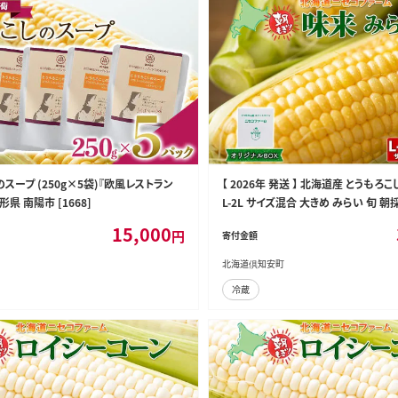
スープ (250g×5袋)『欧風レストラン
【 2026年 発送 】 北海道産 とうもろこ
県 南陽市 [1668]
L-2L サイズ混合 大きめ みらい 旬 朝
ロコシ 甘い 夏野菜 とうきび お取り寄
15,000
円
寄付金額
菜 しりべしや 送料無料
北海道倶知安町
冷蔵