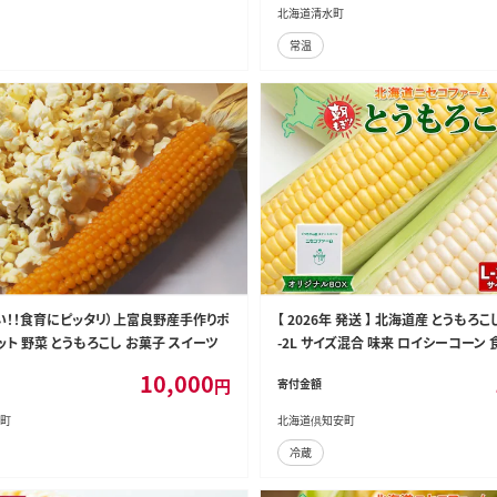
北海道清水町
常温
い！！食育にピッタリ）上富良野産手作りポ
【 2026年 発送 】 北海道産 とうもろこし
ト 野菜 とうもろこし お菓子 スイーツ
-2L サイズ混合 味来 ロイシーコーン 
旬 朝採り 新鮮 トウモロコシ とうきび
10,000
円
寄付金額
直送 野菜 しりべしや 送料無料
町
北海道倶知安町
冷蔵