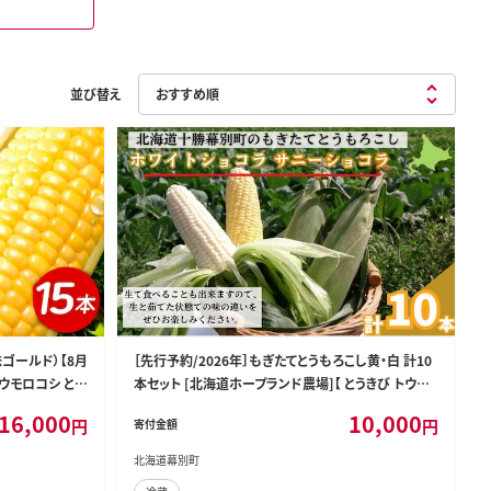
並び替え
味ゴールド）【8月
［先行予約/2026年］もぎたてとうもろこし黄・白 計10
ウモロコシ とう
本セット [北海道ホープランド農場]【 とうきび トウモ
 農家 おすすめ
ロコシ とうもろこし 野菜 夏野菜 フルーツ 北海道 十
16,000
10,000
円
円
寄付金額
北海道産 あしょ
勝 幕別 】
北海道幕別町