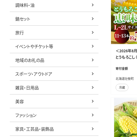
調味料・油
鍋セット
旅行
イベントやチケット等
＜2026年
とうもろこし（恵
地域のお礼の品
02
寄付金額
スポーツ・アウトドア
北海道壮瞥町
雑貨・日用品
冷蔵
美容
ファッション
家具・工芸品・装飾品