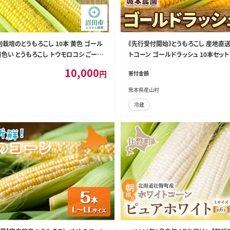
栽培のとうもろこし 10本 黄色 ゴール
《先行受付開始》とうもろこし 産地直送
黄色い とうもろこし トウモロコシ ごーる
トコーン ゴールドラッシュ 10本セット
ゴールドラッシュ スイートコーン イエロー
イートコーン とうもろこし スイートコ
10,000
円
寄付金額
《2026年7月中旬-8月中旬出荷》---ub
3_10p---
熊本県産山村
冷蔵