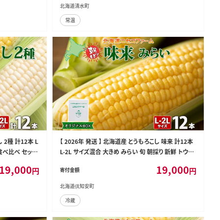
北海道清水町
常温
 2種 計12本 L
【 2026年 発送 】 北海道産 とうもろこし 味来 計12本
食べ比べ セット
L-2L サイズ混合 大きめ みらい 旬 朝採り 新鮮 トウモ
 お取り寄せ 産地
ロコシ 甘い 夏野菜 とうきび お取り寄せ 産地直送 野
19,000
19,000
円
円
寄付金額
菜 しりべしや 送料無料
北海道倶知安町
冷蔵