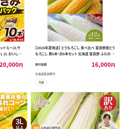
ット（L～2Lサ
【2026年夏発送】 とうもろこし 食べ比べ 富良野産とう
L 2L おいしい
もろこし 黄6本・白6本セット 北海道 富良野 ふらの コ
ド もろこし 青
ーン とうきび トウモロコシ ホワイトコーン 野菜 甘い
20,000
16,000
円
円
寄付金額
北海道富良野市
冷蔵