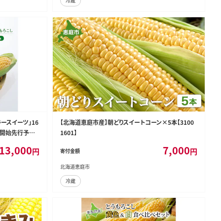
冷蔵
ースイーツ」16
【北海道恵庭市産】朝どりスイートコーン×5本【3100
荷開始先行予約》
1601】
とうきび 黄色
13,000
7,000
円
円
寄付金額
北海道恵庭市
冷蔵