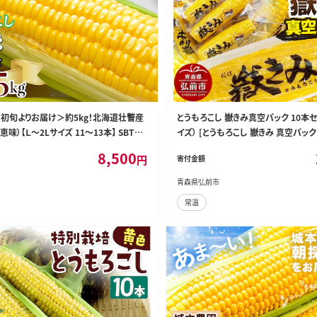
8月初旬よりお届け＞約5kg！北海道壮瞥産
とうもろこし 嶽きみ真空パック 10本セ
味）【Ｌ～2Lサイズ 11～13本】 SBTP0
イズ） [とうもろこし 嶽きみ 真空パック 
コーン セット セット品 だけきみ ブラン
8,500
円
寄付金額
森 美味 野菜]
青森県弘前市
常温