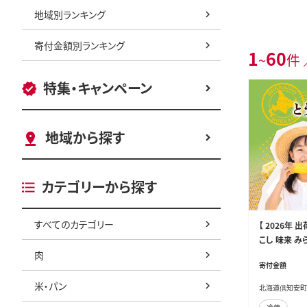
地域別ランキング
寄付金額別ランキング
1
60
~
件 
特集・キャンペーン
地域から探す
カテゴリーから探す
すべてのカテゴリー
【 2026年 
こし 味来 みら
肉
きび 新鮮 野
寄付金額
ーン 産直 グ
米・パン
北海道倶知安町