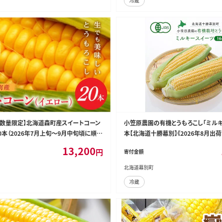
冷蔵
 【数量限定】北海道森町産スイートコーン
小笠原農園の有機とうもろこし「ミルキ
0本（2026年7月上旬～9月中旬頃に順次
本【北海道十勝幕別】《2026年8月出
もろこし トウモロコシ とうきび トウキビ
【 スイートコーン コーン とうもろこし 
13,200
円
寄付金額
北海道 たっぷり 甘い 期間限定 ふるさと
野菜 夏 北海道 幕別町 】
1-0146
北海道幕別町
冷蔵