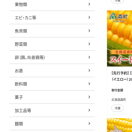
冷蔵
果物類
エビ・カニ等
魚貝類
野菜類
卵（鶏、烏骨鶏等）
お酒
【先行予約】
（イエロー）2
飲料類
お届け） とう
寄付金額
野菜 やさい 
菓子
納税 森町 mr
北海道森町
冷蔵
加工品等
麺類