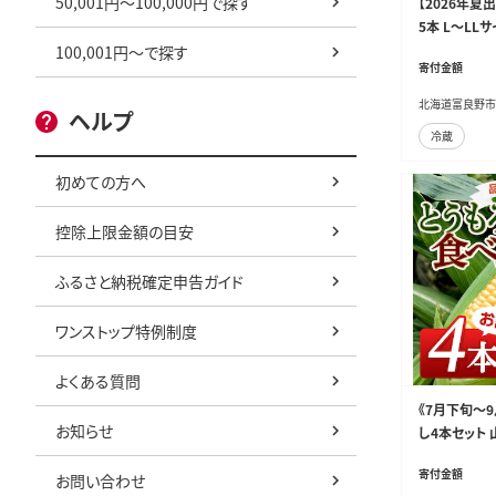
50,001円～100,000円で探す
【2026年夏
5本 L～LL
産 北海道 
100,001円～で探す
寄付金額
北海道富良野市
ヘルプ
冷蔵
初めての方へ
控除上限金額の目安
ふるさと納税確定申告ガイド
ワンストップ特例制度
よくある質問
《7月下旬～
お知らせ
し4本セット
寄付金額
お問い合わせ