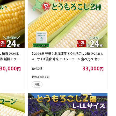
し 味来 計24本
【 2026年 発送 】 北海道産 とうもろこし 2種 計24本 L
採り 新鮮 トウモ
-2L サイズ混合 味来 ロイシーコーン 食べ比べ セット
せ 産地直送 野
旬 朝採り 新鮮 トウモロコシ とうきび お取り寄せ 産地
30,000
33,000
円
円
寄付金額
直送 野菜 しりべしや 送料無料
北海道倶知安町
冷蔵