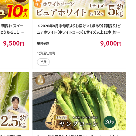
 朝採れ スイー
＜2026年8月中旬頃よりお届け＞【訳あり】【朝採り】ピ
 とうもろこし ス
ュアホワイト（ホワイトコーン）Lサイズ以上12本(約5k
ーン 城本農園
g) SBTQ016
9,500
9,000
円
円
寄付金額
uyama_jmn_
北海道壮瞥町
冷蔵