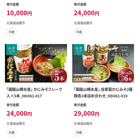
せ_HD061-004
寄付金額
寄付金額
10,000
24,000
円
円
北海道函館市
北海道函館市
冷蔵
冷蔵
「函館山﨑水産」 かにみそフレーク
「函館山﨑水産」 自家製かにみそ2種
入×5本_HD061-017
類各3本詰め合わせ_HD061-019
寄付金額
寄付金額
24,000
29,000
円
円
北海道函館市
北海道函館市
冷蔵
冷蔵