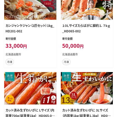
カンジャンケジャン（2匹セット）1kg_
１０Ｌサイズたらばがに脚約１．７ｋｇ
HD201-002
_HD065-002
寄付金額
寄付金額
33,000
50,000
円
円
北海道函館市
北海道函館市
冷凍
冷凍
カット済み生ずわいがに Lサイズ（内
カット済み生ずわいがに 3Lサイズ
容量700g/総重量1kg）_HD065-01
（内容量1kg/総重量1.3kg）_HD065