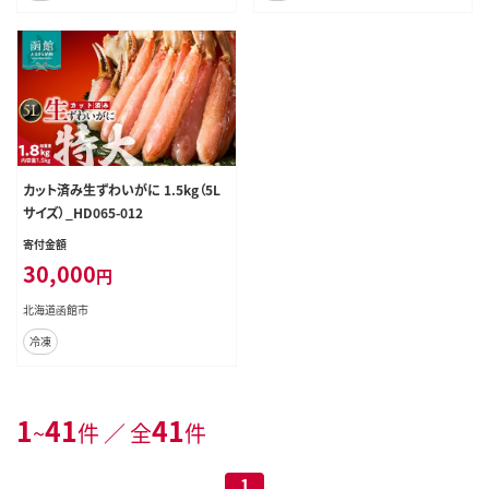
カット済み生ずわいがに 1.5kg（5L
サイズ）_HD065-012
寄付金額
30,000
円
北海道函館市
冷凍
1
41
41
~
件 ／ 全
件
1