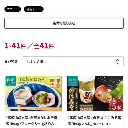
カニ
函館市
条件で絞り込む
1
41
41
~
件 ／ 全
件
並び替え
「函館山﨑水産」自家製かにみそ無
「函館山﨑水産」 自家製 かにみそ無
添加80ｇ・フレーク入60ｇ詰め合わ
添加80ｇ×5本_HD061-018