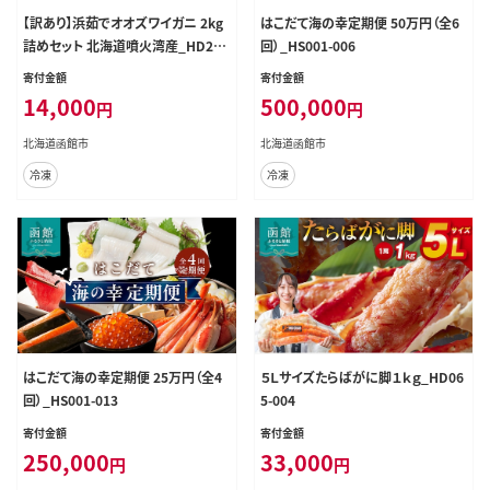
【訳あり】浜茹でオオズワイガニ 2kg
はこだて海の幸定期便 50万円（全6
詰めセット 北海道噴火湾産_HD206
回）_HS001-006
-001
寄付金額
寄付金額
14,000
500,000
円
円
北海道函館市
北海道函館市
冷凍
冷凍
はこだて海の幸定期便 25万円（全4
５Ｌサイズたらばがに脚１ｋｇ_HD06
回）_HS001-013
5-004
寄付金額
寄付金額
250,000
33,000
円
円