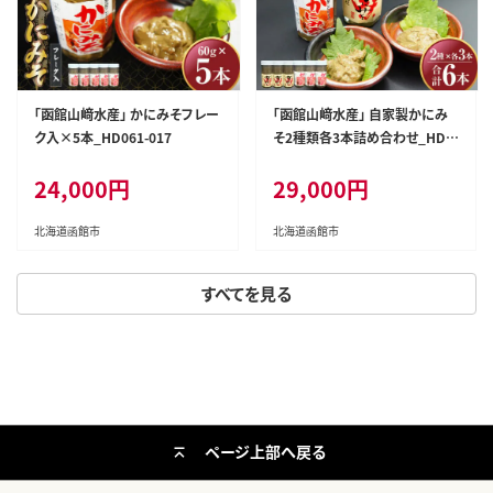
「函館山﨑水産」 かにみそフレー
「函館山﨑水産」 自家製かにみ
ク入×5本_HD061-017
そ2種類各3本詰め合わせ_HD0
61-019
24,000円
29,000円
北海道函館市
北海道函館市
すべてを見る
ページ上部へ戻る