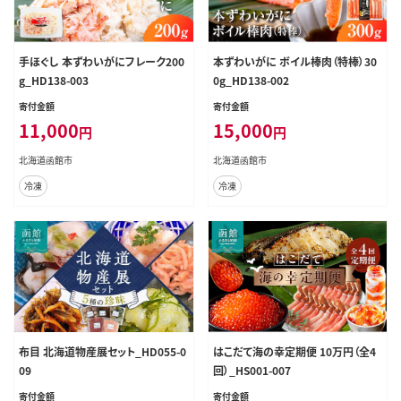
手ほぐし 本ずわいがにフレーク200
本ずわいがに ボイル棒肉（特棒）30
g_HD138-003
0g_HD138-002
寄付金額
寄付金額
11,000
15,000
円
円
北海道函館市
北海道函館市
冷凍
冷凍
布目 北海道物産展セット_HD055-0
はこだて海の幸定期便 10万円（全4
09
回）_HS001-007
寄付金額
寄付金額