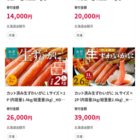
0
-008
寄付金額
寄付金額
14,000
20,000
円
円
北海道函館市
北海道函館市
冷凍
冷凍
カット済み生ずわいがに Lサイズ×2
カット済み生ずわいがに 3Lサイズ×
P（内容量1.4kg/総重量2kg）_HD06
2P（内容量2kg/総重量2.6kg）_HD0
5-009
65-011
寄付金額
寄付金額
26,000
39,000
円
円
北海道函館市
北海道函館市
冷凍
冷凍