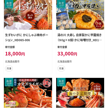
生ずわいがに かにしゃぶ棒肉ポー
湯の川 大寿し 自家製かに甲羅焼き
ション_HD065-006
（９０g×６個）かに味噌付き_HD124
-001
寄付金額
寄付金額
18,000
33,000
円
円
北海道函館市
北海道函館市
冷凍
冷凍