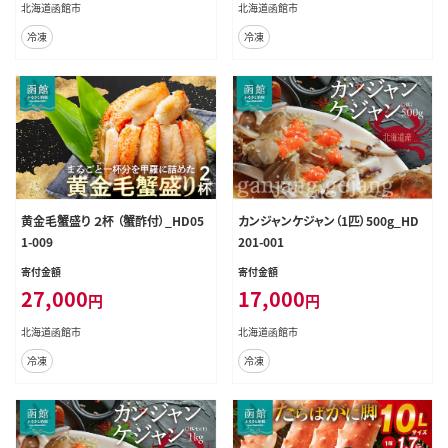
北海道函館市
北海道函館市
冷凍
冷凍
黄金毛蟹盛り ２杯 （蟹酢付）_HD05
カンジャンケジャン（1匹）500g_HD
1-009
201-001
寄付金額
寄付金額
27,000
17,000
円
円
北海道函館市
北海道函館市
冷凍
冷凍