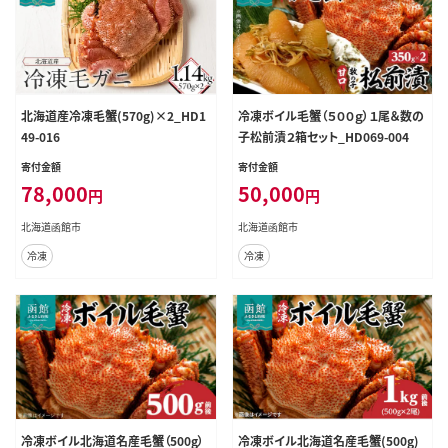
北海道産冷凍毛蟹(570g)×2_HD1
冷凍ボイル毛蟹（５００ｇ）１尾＆数の
49-016
子松前漬２箱セット_HD069-004
寄付金額
寄付金額
78,000
50,000
円
円
北海道函館市
北海道函館市
冷凍
冷凍
冷凍ボイル北海道名産毛蟹（500g）
冷凍ボイル北海道名産毛蟹(500g)