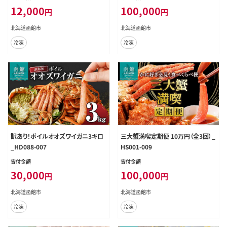
12,000
100,000
円
円
北海道函館市
北海道函館市
冷凍
冷凍
訳あり！ボイルオオズワイガニ3キロ
三大蟹満喫定期便 10万円（全3回）_
_HD088-007
HS001-009
寄付金額
寄付金額
30,000
100,000
円
円
北海道函館市
北海道函館市
冷凍
冷凍