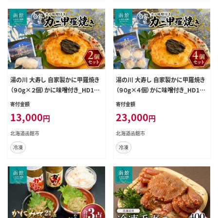
湯の川 大寿し 自家製かに甲羅焼き
湯の川 大寿し 自家製かに甲羅焼き
（９０g×２個）かに味噌付き_HD124
（９０g×４個）かに味噌付き_HD124
-003
-002
寄付金額
寄付金額
13,000
23,000
円
円
北海道函館市
北海道函館市
冷凍
冷凍