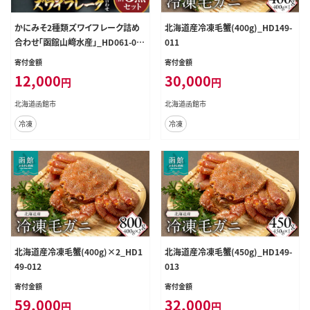
かにみそ2種類ズワイフレーク詰め
北海道産冷凍毛蟹(400g)_HD149-
合わせ「函館山﨑水産」_HD061-00
011
6
寄付金額
寄付金額
12,000
30,000
円
円
北海道函館市
北海道函館市
冷凍
冷凍
北海道産冷凍毛蟹(400g)×2_HD1
北海道産冷凍毛蟹(450g)_HD149-
49-012
013
寄付金額
寄付金額
59,000
32,000
円
円