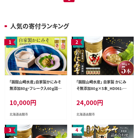
人気の寄付ランキング
「函館山﨑水産」自家製かにみそ
「函館山﨑水産」 自家製 かにみ
無添加80ｇ・フレーク入60ｇ詰め
そ無添加80ｇ×5本_HD061-01
合わせ_HD061-004
8
10,000円
24,000円
北海道函館市
北海道函館市