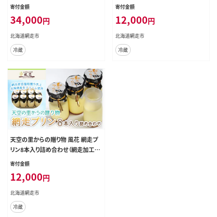
ヶ月毎／計3回 （網走加工） ABZ001
合わせ（網走加工） ABZ003
寄付金額
寄付金額
34,000
12,000
円
円
北海道網走市
北海道網走市
冷蔵
冷蔵
天空の里からの贈り物 風花 網走プ
リン8本入り詰め合わせ（網走加工）
ABZ002
寄付金額
12,000
円
北海道網走市
冷蔵