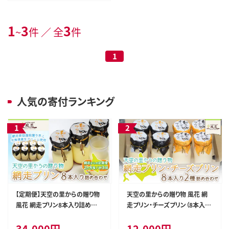
1
3
3
~
件 ／ 全
件
1
人気の寄付ランキング
【定期便】天空の里からの贈り物
天空の里からの贈り物 風花 網
風花 網走プリン8本入り詰め合
走プリン・チーズプリン（8本入）2
わせ 2ヶ月毎／計3回 （網走加
種詰め合わせ（網走加工） ABZ0
34,000円
12,000円
工） ABZ001
03