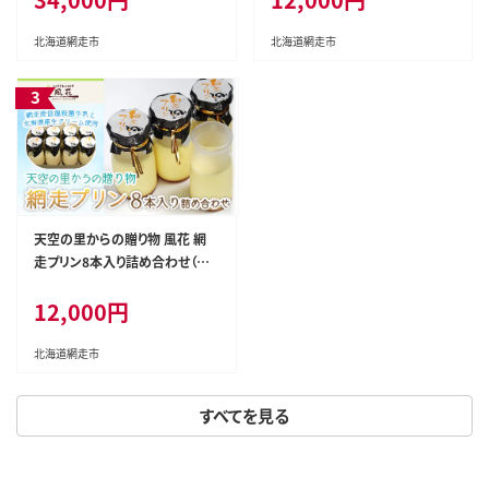
北海道網走市
北海道網走市
天空の里からの贈り物 風花 網
走プリン8本入り詰め合わせ（網
走加工） ABZ002
12,000円
北海道網走市
すべてを見る