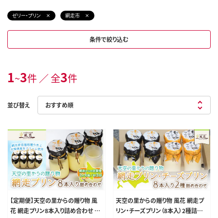
ゼリー・プリン
網走市
条件で絞り込む
1
3
3
~
件 ／ 全
件
並び替え
【定期便】天空の里からの贈り物 風
天空の里からの贈り物 風花 網走プ
花 網走プリン8本入り詰め合わせ 2
リン・チーズプリン（8本入）2種詰め