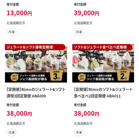
寄付金額
寄付金額
13,000
39,000
円
円
北海道網走市
北海道網走市
冷凍
冷凍
【定期便】Rimoのジェラート&ソフト
【定期便】Rimoのソフト&ジェラート
満喫3回定期便 ABA009
食べ比べ2回定期便 ABA011
寄付金額
寄付金額
38,000
38,000
円
円
北海道網走市
北海道網走市
冷凍
冷凍