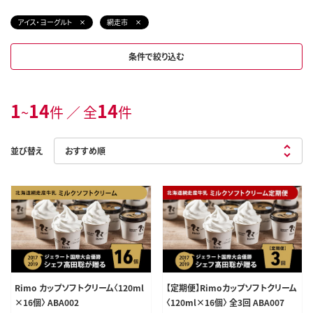
アイス・ヨーグルト
網走市
条件で絞り込む
1
14
14
~
件 ／ 全
件
並び替え
Rimo カップソフトクリーム〈120ml
【定期便】Rimoカップソフトクリーム
×16個〉 ABA002
〈120ml×16個〉 全3回 ABA007