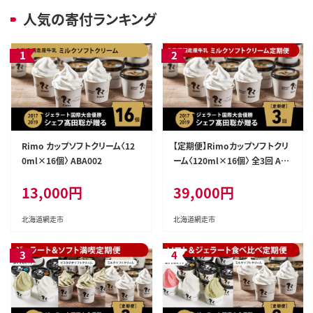
人気の寄付ランキング
Rimo カップソフトクリーム〈12
【定期便】Rimoカップソフトクリ
0ml×16個〉 ABA002
ーム〈120ml×16個〉 全3回 AB
A007
13,000円
39,000円
北海道網走市
北海道網走市