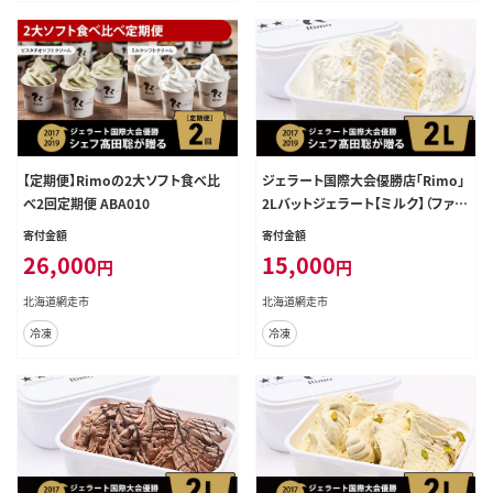
【定期便】Rimoの2大ソフト食べ比
ジェラート国際大会優勝店「Rimo」
べ2回定期便 ABA010
2Lバットジェラート【ミルク】（ファミ
リー向け） ABA013
寄付金額
寄付金額
26,000
15,000
円
円
北海道網走市
北海道網走市
冷凍
冷凍