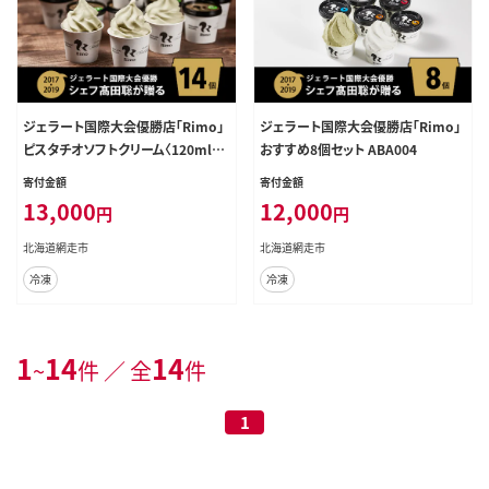
ジェラート国際大会優勝店「Rimo」
ジェラート国際大会優勝店「Rimo」
ピスタチオソフトクリーム〈120ml×
おすすめ8個セット ABA004
14個〉 ABA003
寄付金額
寄付金額
13,000
12,000
円
円
北海道網走市
北海道網走市
冷凍
冷凍
1
14
14
~
件 ／ 全
件
1