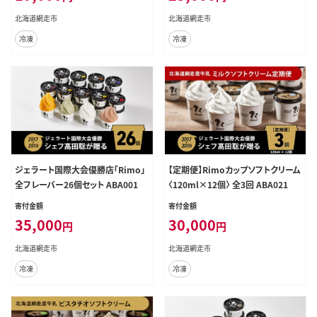
北海道網走市
北海道網走市
冷凍
冷凍
ジェラート国際大会優勝店「Rimo」
【定期便】Rimoカップソフトクリーム
全フレーバー26個セット ABA001
〈120ml×12個〉 全3回 ABA021
寄付金額
寄付金額
35,000
30,000
円
円
北海道網走市
北海道網走市
冷凍
冷凍