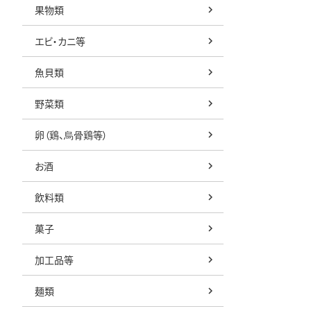
果物類
エビ・カニ等
魚貝類
野菜類
卵（鶏、烏骨鶏等）
お酒
飲料類
菓子
加工品等
麺類