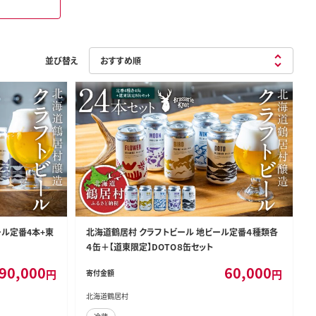
並び替え
ール定番4本+東
北海道鶴居村 クラフトビール 地ビール定番４種類各
４缶＋【道東限定】DOTO８缶セット
90,000
60,000
円
円
寄付金額
北海道鶴居村