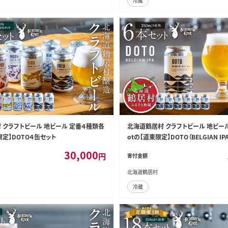
冷蔵
 クラフトビール 地ビール 定番４種類各
北海道鶴居村 クラフトビール 地ビールBra
定】DOTO４缶セット
otの【道東限定】DOTO（BELGIAN I
30,000
円
寄付金額
北海道鶴居村
冷蔵