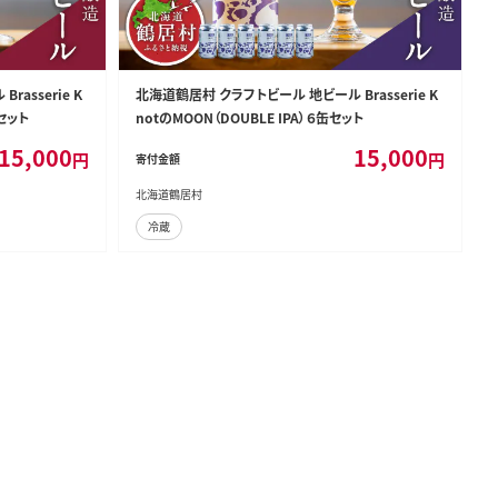
asserie K
北海道鶴居村 クラフトビール 地ビール Brasserie K
缶セット
notのMOON（DOUBLE IPA）６缶セット
15,000
15,000
円
円
寄付金額
北海道鶴居村
冷蔵