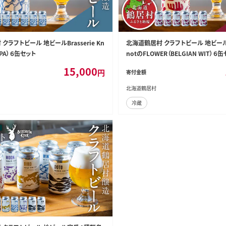
クラフトビール 地ビールBrasserie Kn
北海道鶴居村 クラフトビール 地ビール Br
IPA）６缶セット
notのFLOWER（BELGIAN WIT）６
15,000
円
寄付金額
北海道鶴居村
冷蔵