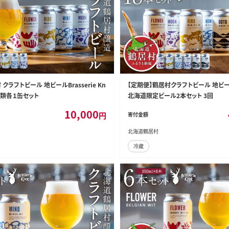
クラフトビール 地ビールBrasserie Kn
【定期便】鶴居村クラフトビール 地ビ
種類各１缶セット
北海道限定ビール2本セット 3回
10,000
円
寄付金額
北海道鶴居村
冷蔵