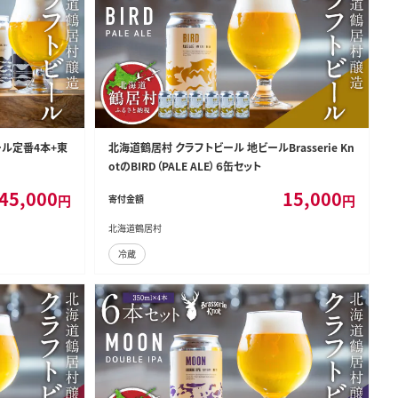
ール定番4本+東
北海道鶴居村 クラフトビール 地ビールBrasserie Kn
otのBIRD（PALE ALE）６缶セット
45,000
15,000
円
円
寄付金額
北海道鶴居村
冷蔵