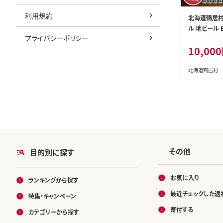
利用規約
北海道鶴居村
ル 地ビール Br
プライバシーポリシー
tの【道東限定
10,00
IAN IPA）４
北海道鶴居村
その他
目的別に探す
お気に入り
ランキングから探す
最近チェックした返
特集・キャンペーン
寄付する
カテゴリーから探す