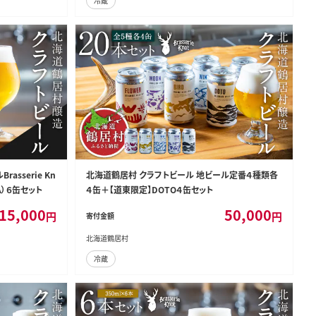
冷蔵
sserie Kn
北海道鶴居村 クラフトビール 地ビール定番４種類各
PA）６缶セット
４缶＋【道東限定】DOTO４缶セット
15,000
50,000
円
円
寄付金額
北海道鶴居村
冷蔵