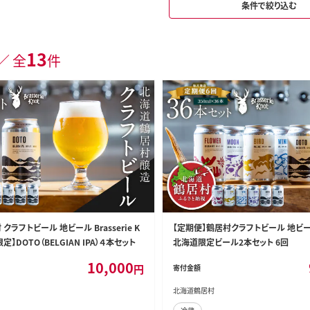
条件で絞り込む
13
／ 全
件
クラフトビール 地ビール Brasserie K
【定期便】鶴居村クラフトビール 地ビ
定】DOTO（BELGIAN IPA）４本セット
北海道限定ビール2本セット 6回
10,000
円
寄付金額
北海道鶴居村