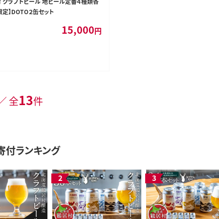
 クラフトビール 地ビール定番４種類各
定】DOTO２缶セット
15,000
円
13
／ 全
件
寄付ランキング