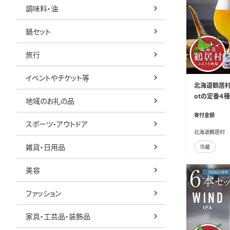
調味料・油
鍋セット
旅行
イベントやチケット等
北海道鶴居村 
otの定番４
地域のお礼の品
寄付金額
スポーツ・アウトドア
北海道鶴居村
雑貨・日用品
冷蔵
美容
ファッション
家具・工芸品・装飾品