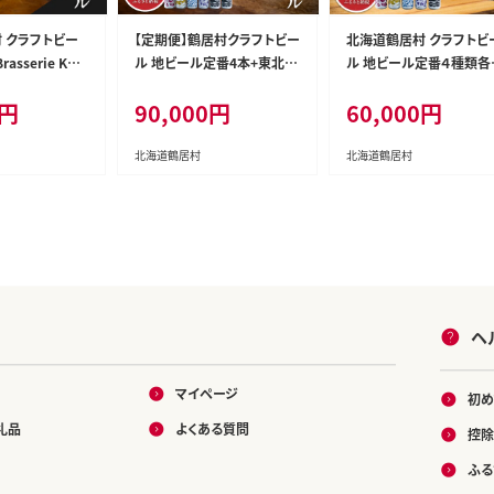
 クラフトビー
【定期便】鶴居村クラフトビー
北海道鶴居村 クラフトビ
asserie Kno
ル 地ビール定番4本+東北海
ル 地ビール定番４種類各
】DOTO（BELG
道限定ビール2本セット 6回
缶＋【道東限定】DOTO８
0円
90,000円
60,000円
本セット
セット
北海道鶴居村
北海道鶴居村
ヘ
マイページ
初め
礼品
よくある質問
控除
ふる