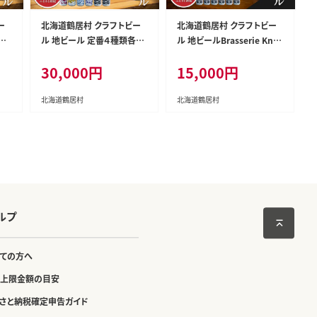
ー
北海道鶴居村 クラフトビー
北海道鶴居村 クラフトビー
４
ル 地ビール 定番４種類各２
ル 地ビールBrasserie Knot
缶
缶＋【道東限定】DOTO４缶
の【道東限定】DOTO（BELGI
30,000円
15,000円
セット
AN IPA）６缶セット
北海道鶴居村
北海道鶴居村
ルプ
ての方へ
上限金額の目安
さと納税確定申告ガイド