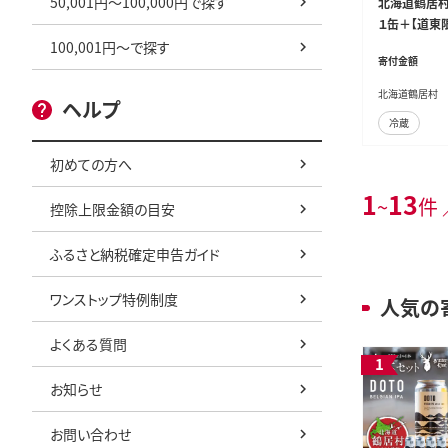
50,001円～100,000円で探す
北海道鶴居村
１缶＋【道東限
100,001円～で探す
寄付金額
北海道鶴居村
ヘルプ
冷蔵
初めての方へ
1
13
~
件 
控除上限金額の目安
ふるさと納税確定申告ガイド
ワンストップ特例制度
人気の
よくある質問
お知らせ
お問い合わせ