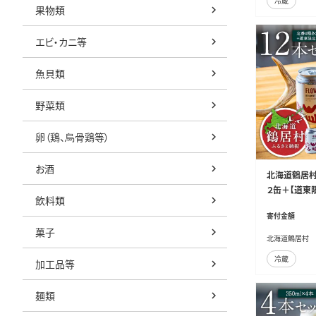
冷蔵
果物類
エビ・カニ等
魚貝類
野菜類
卵（鶏、烏骨鶏等）
お酒
北海道鶴居村
２缶＋【道東限
飲料類
寄付金額
菓子
北海道鶴居村
冷蔵
加工品等
麺類