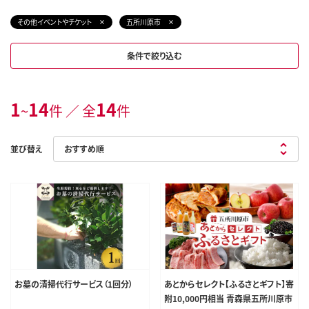
その他イベントやチケット
五所川原市
条件で絞り込む
1
14
14
~
件 ／ 全
件
並び替え
お墓の清掃代行サービス（1回分）
あとからセレクト【ふるさとギフト】寄
附10,000円相当 青森県五所川原市