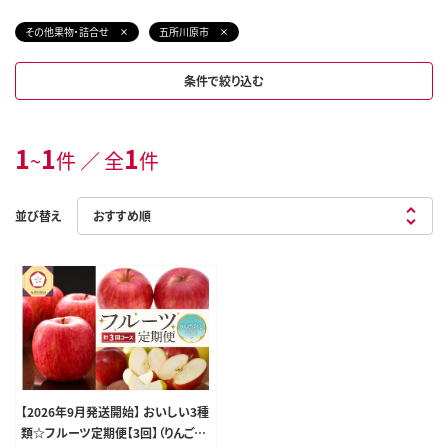
その他果物・詰合せ
五所川原市
条件で絞り込む
1
1
1
~
件 ／ 全
件
並び替え
【2026年9月発送開始】 おいしい3種
類☆フルーツ定期便【3回】（りんごづ