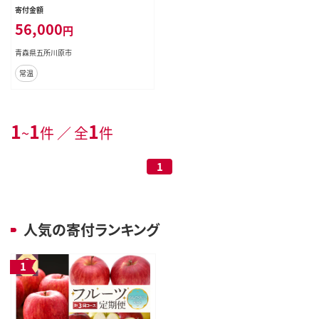
くし）りんご 訳ありセット
寄付金額
56,000
円
青森県五所川原市
常温
1
1
1
~
件 ／ 全
件
1
人気の寄付ランキング