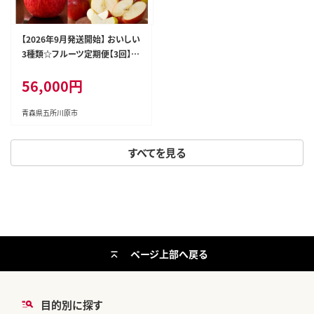
【2026年9月発送開始】 おいしい
3種類☆フルーツ定期便【3回】
（りんごづくし）りんご 訳ありセッ
56,000円
ト
青森県五所川原市
すべてを見る
ページ上部へ戻る
目的別に探す